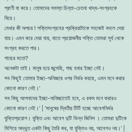
প্রাণী যা করে। তােমাদের সমস্ত চিন্তা-চেতনা খাদ্য-সংগ্রহকে
ঘিরে।
মেধার কী অপচয় ! শক্তিসংগ্রহের প্রক্রিয়াটাকে সহজেই বদলে দেয়া
যায়। এমন করে দেয়া যায়, যাতে প্রয়ােজনীয় শক্তি তােমরা সূর্য থেকে
সংগ্রহ করতে পার।
গাছের মতাে?
অনেকটা তাই। মানুষ হয়ে জন্মেছি, গাছ হবার ইচ্ছা নেই।
সব কিছুই তােমার ইচ্ছা-অনিচ্ছার ওপর নির্ভর করছে
,
এমন মনে করার
কোনাে কারণ নেই।’
সব কিছু আপনাদের ইচ্ছা-অনিচ্ছাতেই হবে, এ রকম মনে করারও
কোনাে কারণ নেই।’
|
‘মানুষের দ্বিতীয় টিটি হচ্ছে আবেগনির্ভর
যুক্তিপ্রয়ােগ। যুক্তি এবং আবেগ দুটি ভিন্ন জিনিস । তােমরা দুটিকে
মিশিয়ে অদ্ভুত একটা কিছু তৈরি কর, যা যুক্তিও নয়, আবেগও নয়।’
|