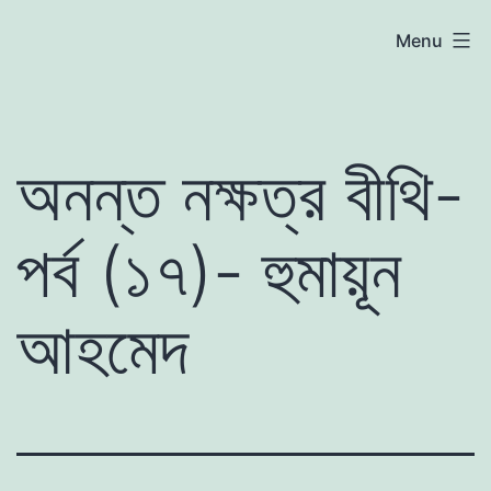
Skip
atoznews24.com
Menu
to
content
অনন্ত নক্ষত্র বীথি-
পর্ব (১৭)- হুমায়ূন
আহমেদ