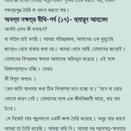
নিমিষের
মধ্যে
তোমরা
নতুন
একটি
পৃথিবী
তৈরি করতে পার, একটি
নক্ষত্রপুঞ্জ তৈরি
বা
ধ্বংস করতে পার।
অনন্ত নক্ষত্র বীথি-পর্ব (১৭)- হুমায়ূন আহমেদ
আপনি এসব কী বলছেন?
যা সত্যি তাই বলছি
।
আমরা পরিব্রাজক, আমাদের এক
মু
হূর্তের
জন্যেও থেমে থাকার কথা
নয়
।
আমরা
খেমে
আছি
তোমাদের
জন্যেই।
তোমাদের বিস্ময়কর ক্ষমতা আমাদের অভিভূত
করেছে
।
এই
সঙ্গে
বিষাদগ্রস্তও হচ্ছি। মেধার
কী বিপুল অপচয় ।
‘কেন জানি আপনার কথা ঠিক বিশ্বাস্য মনে হচ্ছে না।’
‘মনে না হবার
কোনাে কারণ নেই। তােমাদের সঙ্গে এক জীববিজ্ঞানী আছে, যার নাম
ইনাে।
সে নিজেই
তার
পছন্দমতো
একটি
জগৎ তৈরি করেছে। অখুচ তার ধারণা
আমরা তা তৈরি
করেছি
।
আমরা করি নি
।
আমরা
শুধু পরাবস্তু-ক্ষমতার