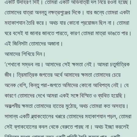
একটি উদাহরণ দিই। তােমরা একটি অভিযাত্রী দল নিয়ে রওনা হয়েছ
।
তোমাদের যাত্রা অনন্তু নক্ষত্রপুঞ্জের দিকে। যার
জন্যে
তােমরা একটা
মহাকাশযান
তৈরি
করে। অথচ যার কোনাে প্রয়ােজন ছিল না। তােমরা
ঘরে বসেই যা জানার জানতে পারতে, কারণ তোমরা মাত্রা ভাঙতে পার।
এই জিনিসটা তােমাদের অজানা
।
আমাদের শিখিয়ে দিন
।
‘শেখানাে সম্ভব
নয়
।
আমাদের সেই
ক্ষমতা
নেই
।
আমরা
চ
তু
র্মাত্রিক
জীব। ত্রিমাত্রিক জগতের অর্থে আমাদের ক্ষমতা তােমাদের চেয়ে
অনেক বেশি, কিন্তু পরা-জগতে অমািদের
কোনাে
আধিপত্য নেই।
যে
কারণে
তােমাদের দেখে আমরা একই সঙ্গে বিস্মিত ও ব্যথিত হয়েছি।
অকল্পনীয়
ক্ষমতা
তােমাদের হাতের মুঠোয়, অথচ তোমরা কত অসহায়।
সামান্য একটি ব্ল্যাকহােলের খপ্পরে তােমাদের মহাকাশযান পড়ল, তােমরা
সেই ব্লাকহােলের কবল থেকে
বেরুতে পারছ
না
। অথচ ইচ্ছা করলেই