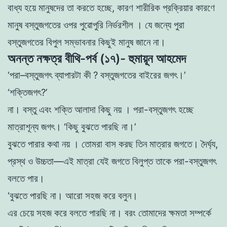
বাধ্য হয়ে মানুষদের তা করতে হচ্ছে, কারণ শারীরিক প্রক্রিয়ার কারণে
মানুষ বস্তুজগতের ওপর পুৱােপুরি নির্ভরশীল । যে জন্যে পুরা
বস্তুজগতের বিপুল সম্ভাবনার কিছুই মানুষ জানে না।
অনন্ত নক্ষত্র বীথি-পর্ব (১৭)- হুমায়ূন আহমেদ
‘
পরা
–
বস্তুজগৎ ব্যাপারটা কী ? বস্তুজগতের বাইরের জগৎ।’
‘শক্তিজগৎ?’
না। বস্তু এবং শক্তি আলাদা কিছু নয় । পরা-বস্তুজগৎ হচ্ছে
মাত্রাশূন্য জগৎ। ‘কিছু বুঝতে পারছি না।’
বুঝতে পারার কথা নয় । তােমরা বাস করছ তিন মাত্রার জগতে। দৈর্ঘ্য
,
প্রস্থ ও উচ্চতা—এই মাত্রা যেই জগতে বিলুপ্ত তাকে পরা-বস্তুজগৎ
বলতে পার।
‘বুঝতে পারছি
না
।
আরো
সহজ
করে বলুন
।
এর চেয়ে সহজ
করে
বলতে
পারছি না।
বরং তােমাদের
ক্ষমতা সম্পর্কে