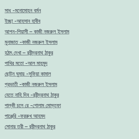
সাধ -মনোমোহন বর্মন
ইচ্ছা -আহসান হাবীব
আপন-পিয়াসী – কাজী নজরুল ইসলাম
মুনাজাত -কাজী নজরুল ইসলাম
হঠাৎ দেখা – রবীন্দ্রনাথ ঠাকুর
পাখির মতো -আল মাহমুদ
ছোটন ঘুমায় -সুফিয়া কামাল
প্রভাতী -কাজী নজরুল ইসলাম
যেতে নাহি দিব -রবীন্দ্রনাথ ঠাকুর
পাল্কী চলে রে -গোলাম মোস্তফা
পাঞ্জেরি -ফররুখ আহমদ
সোনার তরী – রবীন্দ্রনাথ ঠাকুর