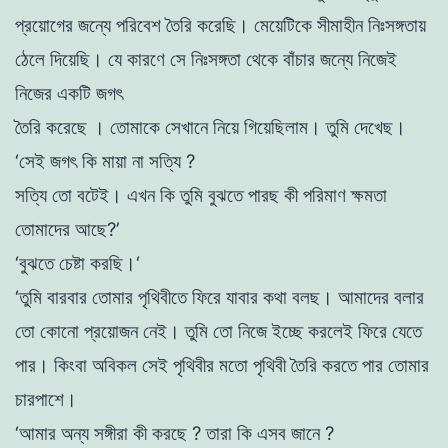
প্রয়ােগের জন্যে পরিবেশ
তৈরি
করেছি।
মেয়েটিকে সীমাহীন
নিঃসঙ্গতায়
ঠেলে দিয়েছি। যে কারণে সে
নিঃসঙ্গতা
থেকে বাঁচার
জন্যে
নিজেই
নিজের একটি জগৎ
তৈরি করেছে । তােমাকে সেখানে নিয়ে গিয়েছিলাম। তুমি দেখেছ।
‘সেই জগৎ কি মায়া
না সত্যি
?
সত্যি তাে বটেই
।
এখন
কি
তুমি বুঝতে পারছ কী পরিমাণ ক্ষমতা
তােমাদের আছে?’
‘বুঝতে চেষ্টা করছি
।
‘
‘তুমি বারবার
তােমার
পৃথিবীতে ফিরে
যাবার
কথা
বলছ। আমাদের বলার
তো কোনাে প্রয়োজন নেই। তু
মি
তো নিজে
ইচ্ছে
করলেই ফিরে যেতে
পার। কিংবা অবিকল সেই পৃথিবীর মতাে পৃথিবী তৈরি করতে পার তােমার
চারপাশে।
‘আমার অন্য সঙ্গীরা কী করছে ? তারা কি এসব জানে ?