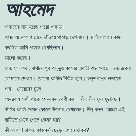
আহমেদ
পাহাড়ের নাম হচ্ছে গারাে পাহাড়।
আজ অনেকক্ষণ ছাদে দাঁড়িয়ে পাহাড় দেখলাম । মালী বাগানে কাজ
করছিল আমি
পাহাড় দেখছিলাম।
ভালাে করেছ।
ও ভালাে কথা, বাগানে খুব অদ্ভুত ধরনের একটা গাছ আছে। ভােরবেলা
তােমাকে
দেখাব। কোনাে অর্কিড ট
র্কি
ড হবে। হলুদ রঙের লতানাে
গাছ। মেয়েদের চুলে
যে-রকম বেণী থাকে সে-রকম বেণী করা। নীল নীল ফুল ফুটেছে।
মিসির আলি তেমন কোনাে উৎসাহ দেখালেন। নীলু বলল, আচ্ছা এই
বাড়িতে
থেকে গেলে কেমন হয়?
কী যে বল! ঢাকায় কাজকর্ম ছেড়ে এখানে থাকব?