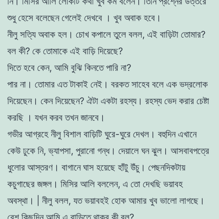
নি।
মিসির আলি লােকটি কথা খুব কম বলেন। তিনি প্রশ্নের উত্তরে
শুধু হেসে বলেছেন গেলেই দেখবে । খুব অবাক হবে।
নীলু সত্যি অবাক হল। চোখ কপালে তুলে বলল, এই বাড়িটা তােমার?
বল কী?
কে তােমাকে এই বাড়ি দিয়েছে?
দিতে হবে কেন, আমি বুঝি কিনতে পারি না?
পার না। তােমার এত টাকাই নেই।
বরকত সাহেব বলে এক ভদ্রলােক
দিয়েছেন। কেন দিয়েছেন?
ঐটা একটা রহস্য। রহস্য ভেদ করার চেষ্টা
করছি । যখন করব তখন জানবে।
গভীর আগ্রহে নীলু বিশাল বাড়িটি ঘুরে-ঘুরে দেখল। বহুদিন এখানে
কেউ ঢুকে
নি, ভ্যাপসা, পুরানাে গন্ধ। দেয়ালে ঘন ঝুল। আসবাবপত্রে
ধুলাের আস্তরণ। বাগানে ঘাস হয়েছে হাঁটু উঁচু। পেছনদিকটায়
কচুগাছের জঙ্গল। মিসির আলি বললেন, এ তাে
দেখছি ভয়াবহ
অবস্থা। | নীলু বলল, যত ভয়াবহই হােক আমার খুব ভালাে লাগছে।
বেশ কিছুদিন আমি এ
বাড়িতে থাকব কী বল?