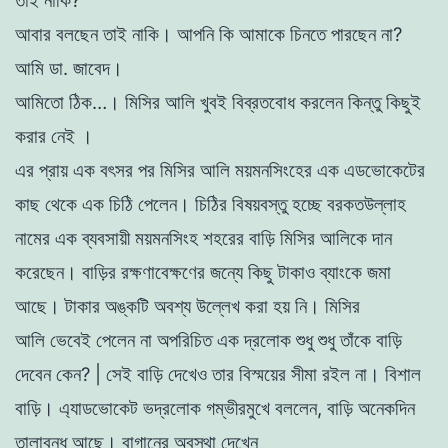
তাই নাকি?
আবার বলছেন তাই নাকি। আপনি কি আমাকে চিনতে পারছেন না?
আমি ডা.
জাবেদ।
আমিতাে ঠিক…।
মিসির আলি খুবই বিব্রতবােধ করলেন কিন্তু কিছুই
করার নেই ।
এর প্রায় এক বৎসর পর মিসির আলি ময়মনসিংহের এক এডভােকেটের
কাছ থেকে এক চিঠি পেলেন। চিঠির বিষয়বস্তু হচ্ছে বরকতউল্লাহ
নামের এক ব্যবসায়ী
ময়মনসিংহ শহরের বাড়ি মিসির আলিকে দান
করেছেন। বাড়ির রক্ষণাবেক্ষণের জন্যে
কিছু টাকাও ব্যাংকে জমা
আছে। টাকার অঙ্কটি অবশ্য উল্লেখ করা হয় নি। মিসির
আলি ভেবেই পেলেন না অপরিচিত এক দ্রলােক শুধু শুধু তাঁকে বাড়ি
দেবেন কেন? | সেই বাড়ি দেখেও তার বিস্ময়ের সীমা রইল না। বিশাল
বাড়ি। এ্যাডভােকেট
ভদ্রলােক গম্ভীরমুখে বললেন, বাড়ি অনেকদিন
তালাবন্ধ আছে। বাগানের অবস্থা দেখেন