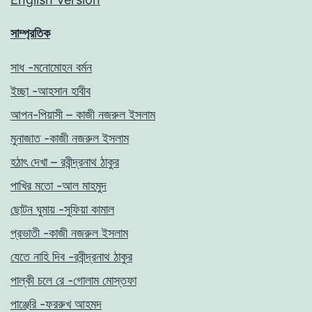
সাম্প্রতিক
সাধ -মনোমোহন বর্মন
ইচ্ছা -আহসান হাবীব
আপন-পিয়াসী – কাজী নজরুল ইসলাম
মুনাজাত -কাজী নজরুল ইসলাম
হঠাৎ দেখা – রবীন্দ্রনাথ ঠাকুর
পাখির মতো -আল মাহমুদ
ছোটন ঘুমায় -সুফিয়া কামাল
প্রভাতী -কাজী নজরুল ইসলাম
যেতে নাহি দিব -রবীন্দ্রনাথ ঠাকুর
পাল্কী চলে রে -গোলাম মোস্তফা
পাঞ্জেরি -ফররুখ আহমদ