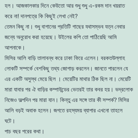
হল। আজকালকার দিনে
কেউতাে আর শুধু শুধু এ-রকম দান খয়রাত
করে না! দানপত্রে কি কিছুই লেখা নেই?
তেমন কিছু না। শুধু বাগানের প্রতিটি গাছের যথাসম্ভব যত্ন নেবার
জন্যে অনুরােধ
করা হয়েছে। উইলের কপি তাে পাঠিয়েছি আমি
আপনাকে।
মিসির আলি বাড়ি তালাবন্ধ করে ঢাকা ফিরে এলেন। বরকতউল্লাহ
লােকটি সম্পর্কে বেশকিছু তথ্য জোগাড় করলেন। জানতে পারলেন যে
এর একটি অসুস্থ মেয়ে ছিল । মেয়েটির মাথার ঠিক ছিল না। মেয়েটি
মারা যাবার পর ঐ বাড়ির কম্পাউন্ডের
ভেতরই তার কবর হয়। ভদ্রলােক
নিজেও অল্পদিন পর মারা যান। কিন্তু এর সঙ্গে তার
কী সম্পর্ক? মিসির
আলি বড়ই অবাক হলেন। জগতে রহস্যময় ব্যাপার এখনাে তাহলে
ঘটে।
পাচ বছর পরের কথা।