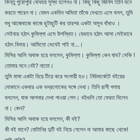
কিন্তু পুরােপুরি বােধহয় সুস্থ হলেনও না। কিছু কিছু
জিনিস তিনি মনে
করতে পারেন না। যেমন একদিন অমিতা তাঁকে দেখতে এসে বলল,
তুমি
শুধু আজেবাজে কাজে ছুটাছুটি কর তারপর একটা অসুখ বাঁধাও ।
সেইবার হঠাৎ
কুমিল্লা এসে উপস্থিত। যেভাবে হঠাৎ আসা সেইভাবে
হঠাৎ বিদায়। আমিতাে ভেবেই পাই না…।
মিসির আলি অবাক হয়ে বললেন, কুমিল্লা। কুমিল্লা কেন যাব?
সেকি !
তােমার মনে নেই?
নাতাে।
তুমি মামা একটা বিয়ে টিয়ে করে সংসারী হও। নিউমার্কেটে বইয়ের
দোকানে একবার এক ভদ্রলােকের সঙ্গে দেখা। তিনি রাগী
গলায়
বললেন, যাক আপনার দেখা পাওয়া গেল। বইগুলি তাে ফেরত দিলেন
না।
কেন?
মিসির আলি অবাক হয়ে বললেন, কী বই?
কী বই মানে? বােটানির দুটি বই নিয়ে গেলেন না আমার কাছে থেকে!