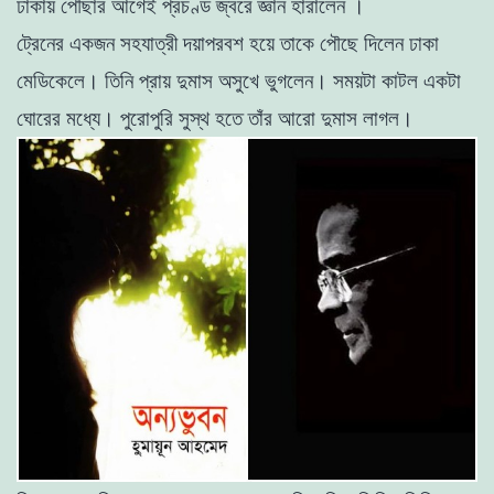
ঢাকায় পৌঁছার আগেই প্রচণ্ড জ্বরে জ্ঞান হারালেন ।
ট্রেনের একজন সহযাত্রী দয়াপরবশ হয়ে তাকে পৌছে দিলেন ঢাকা
মেডিকেলে। তিনি প্রায় দুমাস অসুখে ভুগলেন। সময়টা কাটল একটা
ঘােরের মধ্যে। পুরােপুরি সুস্থ
হতে তাঁর আরাে দুমাস লাগল।