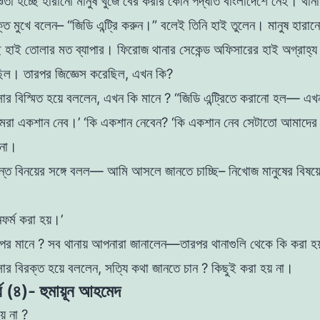
জ্ঞতা হচ্ছে হারানাে মানুষ খুঁজে বের করার কোন পদ্ধতি
বাংলাদেশে নেই। থানায
্ত মুখে বলেন– “জিডি
এন্ট্রি করুন।” বলেই তিনি হাই তুলেন। মানুষ হারান
ে হাই তােলার মত ব্যাপার। ফিরােজ থানার সেকেন্ড অফিসারের হাই অগ্রাহ্
য়েছিল। তারপর জিজ্ঞেস করেছিল, এখন কি?
সার বিস্মিত হয়ে বললেন, এখন কি মানে ?
“জিডি এন্ট্রিতে করানাে হল— এ
মরা একশান নেব।’ ‘কি একশান নেবেন? ‘কি একশান নেব সেটাতাে আমাদের 
 না।
ন্ত বিনয়ের সঙ্গে বলল— আমি আসলে জানতে চাচ্ছি–
নিখোজ মানুষের বিষয
নফর্ম করা হয়।’
পর মানে ?
সব থানায় আপনারা জানালেন—তারপর থানাগুলি থেকে কি করা 
সার বিরক্ত হয়ে বললেন, সত্যি কথা জানতে চান ? কিছুই
করা হয় না।
্ব (৪)- হুমায়ূন আহমেদ
য় না ?