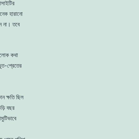
েসাইটির
নেক হারানাে
নেন না।
তবে
রলােক কথা
 ভূত-প্রেতের
োন ক্ষতি ছিল
ুড়ি বছর
ামুটিভাবে