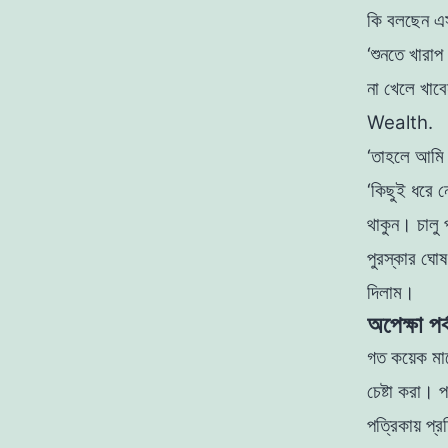
কি বলছেন এ
‘শুনতে খারা
না খেলে খাবে
Wealth.
‘তাহলে আমি 
‘কিছুই ধরে ন
থাকুন। চালু 
পুরস্কার ঘা
দিলাম।
অপেক্ষা পর
গত কয়েক মা
চেষ্টা করা। প
পত্রিকায় প্