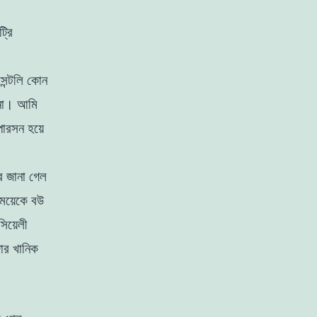
্রি
েন্টলি কোন
 না। আমি
পারসন হয়ে
রে জানা গেল
মেয়েকে বউ
িয়েলী
ার খানিক