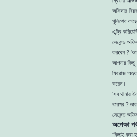
দ্বিতীয় অভি
অফিসার বিরক
পুলিশের কাছ
এন্ট্রি করি
সেকেন্ড অফি
করবেন ?
‘আ
আপনার কিছু
ফিরােজ অত্য
করেন।
‘সব থানায় ই
তারপর ?
তার
সেকেন্ড অফি
অপেক্ষা পর
‘কিছুই করা হ