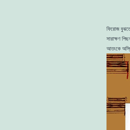
ফিরােজ বুঝতে
সারাক্ষণ পি
আতংকে অস্থ