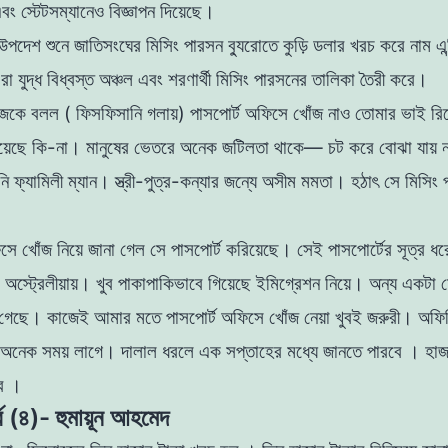
বং স্টেটসম্যানেও বিজ্ঞাপন দিয়েছে।
দেশ শুনে জাতিসংঘের মিসিং পারসন ব্যুরােতে কুড়ি
ডলার খরচ করে নাম এন্ট
া যুদ্ধ বিধ্বস্ত অঞ্চল এবং শরণার্থী
মিসিং পারসনের তালিকা তৈরী করে।
কে বলল ( ফিসফিসানি গলায়) পাসপাের্ট অফিসে খোঁজ নাও তােমার ভাই রিস
রিয়েছে কি-না। মানুষের ভেতরে অনেক জটিলতা থাকে— চট করে বােঝা যায়
ফ্যামিলী ম্যান। স্ত্রী-পুত্র-কন্যার জন্যে অসীম মমতা। হঠাৎ সে মিসিং
িসে খোঁজ নিয়ে জানা গেল সে পাসপাের্ট
করিয়েছে। সেই পাসপাের্টের সূত্র ধ
অস্ট্রেলীয়ায়। খুব পাকাপাকিভাবে গিয়েছে ইমিগ্রেশন নিয়ে। অন্য একটা 
ে গেছে। কাজেই আমার মতে পাসপাের্ট অফিসে খোঁজ নেয়া খুবই
জরুরী। অফিস
নেক সময় লাগে। দালাল ধরলে এক সপ্তাহের মধ্যে জানতে পারবে । হাজ
বে ।
্ব (৪)- হুমায়ূন আহমেদ