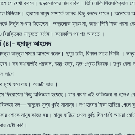
সঙ্গে সে দেখা করবে। ভদ্রলােকের নাম রকিব। তিনি নাকি
থিওসফিক্যাল সা
যাত মিডিয়াম। হারানাে মানুষ সম্পর্কে অনেক কিছু বলতে পারেন। অনেকের অ
পর্কে
নির্ভুল সংবাদ দিয়েছেন। ভদ্রলােক ফ্রড না, কারণ তিনি টাকা পয়সা 
ও বিরক্তিকর মানুষতাে বটেই। কয়েকদিন পর পর আসতে ।
্ব (৪)- হুমায়ূন আহমেদ
দ্ভুত অদ্ভুত সময়ে আসতে বলেন। দুপুর দু’টা, বিকাল সাড়ে তিনটা । ভদ্
করেন। সব কথাবার্তাই পরকাল,
মন্ত্র-তন্ত্র, ভূত-প্রেত বিষয়ক। দুপুর বেলা
াল লাগে
ীর মুখে শুনে যায়। গরজটা তার ।
সে ফিরােজের কিছু অভিজ্ঞতা হয়েছে। তার ধারণা এই
অভিজ্ঞতা না হলেও ক
ভিজ্ঞতা হল— মানুষের মূল্য
খুবই সামান্য। দশ হাজার টাকা হারিয়ে গেলে ক
ার শােকে মানুষ কাতর হয়। মানুষ হারিয়ে গেলে কুড়ি দিন পরই আমরা মােট
বার চেষ্টা করি।