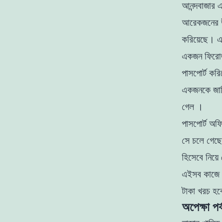
আনন্দবাজার এ
আরেকজনের উপ
করিয়েছে। এর
একজন ফিরােজ
পাসপাের্ট ক
একজনকে জানি 
গেল ।
পাসপাের্ট অফ
সে চলে গেছে 
হিসেবে নিয়
এইসব কাজে অ
টাকা খরচ হ
অপেক্ষা পর