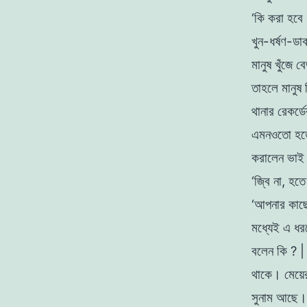
‘কি করা হবে 
খুন-ধর্ষণ-ডা
মানুষ খুঁজে 
তাহলে মানুষ
থানার রেকর্ড
এমনওতাে হত
করালেন ভাই
‘জ্বি না, হত
‘আপনার কাছে
মধ্যেই এ ধ
বলেন কি ?
|
থাকে। মেয়ে
সুনাম আছে।