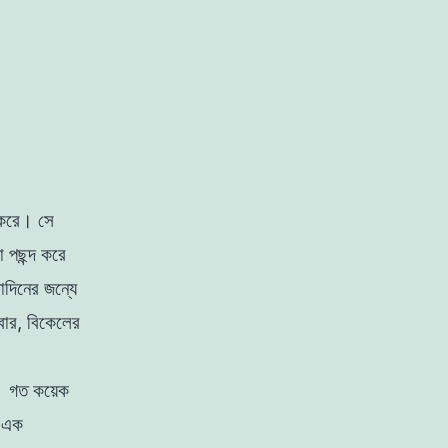
া করে। সে
শা
পছন্দ করে
াদিনের জন্যে
খাবার, বিকেলের
। গত কয়েক
়
এক