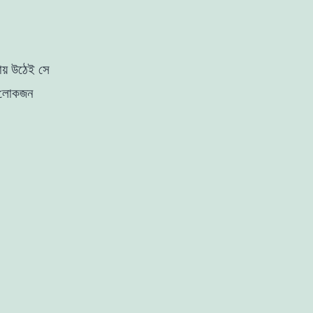
ায় উঠেই সে
 লােকজন