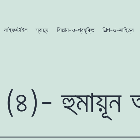
লাইফস্টাইল
স্বাস্থ্য
বিজ্ঞান-ও-প্রযুক্তি
শিল্প-ও-সাহিত্য
ব (৪)- হুমায়ূ