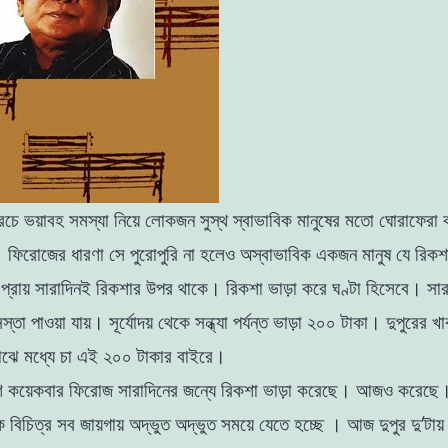
চে ভয়াবহ সমস্যা নিয়ে লােকজন সুস্থ স্বাভাবিক মানুষের মতাে ঘােরাফের
ফিরােজের ধারণা সে পুরােপুরি না হলেও অস্বাভাবিক একজন মানুষ যে রিক
প্রায় সারাদিনই রিকশার উপর থাকে। রিকশা ভাড়া করে ঘণ্টা হিসেবে। সার
্তা পাওয়া যায়। সূর্যোদয় থেকে সন্ধ্যা পর্যন্ত ভাড়া ২০০ টাকা। দুপুরের 
াঝে মধ্যে চা এই ২০০ টাকার বাইরে।
শ কয়েকবার ফিরােজ
সারাদিনের জন্যে রিকশা ভাড়া করেছে। আজও করেছে
 বিচিত্র সব জায়গায় অদ্ভুত অদ্ভুত সময়ে যেতে হচ্ছে । আজ দুপুর দু’টায