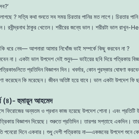
সব?’
প লাগছে ? সত্যি কথা শুনতে সব সময় চিরতার পানির মত
লাগে। চিরতার পানি
ন। রবীন্দ্রনাথ ঠাকুর খেতেন।
শরীরের জন্যে ভাল। শরীরটা ভাল রাখুন-H
কি ধরে নেব— আপনারা আমার নিখোঁজ ভাই সম্পর্কে
কিছু করবেন না ?
েবেন না। একটা ভাল উপদেশ দেই শুনুন— ভাইয়ের ছবি দিয়ে পত্রিকায় বিজ্
পত্রিকাগুলিতে প্রতিদিন বিজ্ঞাপন দিন। খবর্দার, কোন পুরস্কার ঘােষণা করব
েষণা করেছেন কি
মরেছেন। জীবন অতিষ্ট হয়ে যাবে। ভাল একটা উপদেশ ফি ছ
্ব (৪)- হুমায়ূন আহমেদ
সে ফিরােজের অন্যতম ও প্রধান কাজ হয়েছে উপদেশ
শােনা। এবং প্রতিটি 
ত্রিকায় বিজ্ঞাপন দিয়েছে।
শুরুতে প্রতিদিন। তারপর সপ্তাহে একদিন। ত
রতি
পনেরাে দিনে একবার। শুধু দেশী পত্রিকায় না—একজনের উপদেশ শুনে
কো