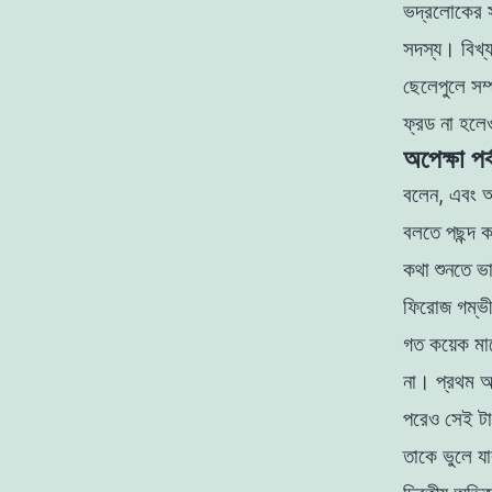
ভদ্রলােকের 
সদস্য। বিখ্
ছেলেপুলে সম্
ফ্রড না হলে
অপেক্ষা পর
বলেন, এবং অ
বলতে পছন্দ 
কথা শুনতে ভ
ফিরােজ গম্ভ
গত কয়েক মা
না। প্রথম অ
পরেও সেই টাক
তাকে ভুলে যা