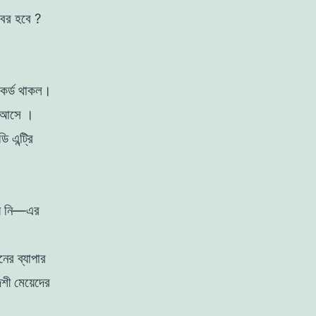
বের হবে ?
েকর্ড থাকল।
়ে আসে ।
 এন্ট্রি
য় নি—এর
নের ব্যাপার
েশী মেয়েদের