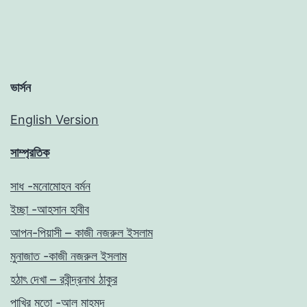
ভার্সন
English Version
সাম্প্রতিক
সাধ -মনোমোহন বর্মন
ইচ্ছা -আহসান হাবীব
আপন-পিয়াসী – কাজী নজরুল ইসলাম
মুনাজাত -কাজী নজরুল ইসলাম
হঠাৎ দেখা – রবীন্দ্রনাথ ঠাকুর
পাখির মতো -আল মাহমুদ