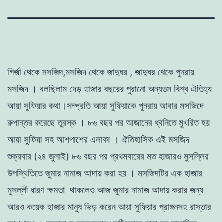
গির্জা থেকে মসজিদ,মসজিদ থেকে জাদুঘর , জাদুঘর থেকে পুনরায়
মসজিদ । বলছিলাম দেড় হাজার বছরের পুরানো অন্যতম বিশ্ব ঐতিহ্য
আয়া সুফিয়ার কথা।সম্প্রতি আয়া সুফিয়াকে পুনরায় আবার মসজিদে
রুপান্তর করেছে তুরস্ক । ৮৬ বছর পর আজানের ধ্বনিতে মুখরিত হয়
আয়া সুফিয়া সহ আশপাশের এলাকা । ঐতিহাসিক এই মসজিদ
শুক্রবার (২৪ জুলাই) ৮৬ বছর পর প্রথমবারের মত হাজারও মুসল্লির
উপস্থিতিতে জুমার নামাজ আদায় করা হয় । মসজিদটির এক হাজার
মুসল্লী ধারণ ক্ষমতা থাকলেও আজ জুমার নামাজ আদায় করার জন্য
আরও কয়েক হাজার মানুষ ভিড় করেন আয়া সুফিয়ার প্রাঙ্গনসহ রাস্তার