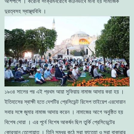
আশপাশে । করোনা সংক্রমনরোধে কঠিনভাবে মানা হয় সামাজিক
দুরত্বসহ স্বাস্থ্যবিধি ।
১৯৩৪ সালের পর এই প্রথম আয়া সুফিয়ায় নামাজ আদায় করা হয় ।
ইতিহাসের স্বাক্ষী হতে দেশটির প্রেসিডেন্ট রিসেপ তাইয়েপ এরদোয়ান
সবার সঙ্গে জুমার নামাজ আদায় করেন । নামাজের আগে অনুষ্ঠিত হয়
বিশেষ দোয়া । এর পূর্বে বিশেষ আকর্ষন ছিল তুর্কি প্রেসিডেন্টের
কোরআন তেলোয়াত । তিনি সুমধর কন্ঠে সূরা ফাতেহা ও সূরা বাকারার