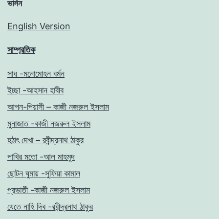
ভার্সন
English Version
সাম্প্রতিক
সাধ -মনোমোহন বর্মন
ইচ্ছা -আহসান হাবীব
আপন-পিয়াসী – কাজী নজরুল ইসলাম
মুনাজাত -কাজী নজরুল ইসলাম
হঠাৎ দেখা – রবীন্দ্রনাথ ঠাকুর
পাখির মতো -আল মাহমুদ
ছোটন ঘুমায় -সুফিয়া কামাল
প্রভাতী -কাজী নজরুল ইসলাম
যেতে নাহি দিব -রবীন্দ্রনাথ ঠাকুর