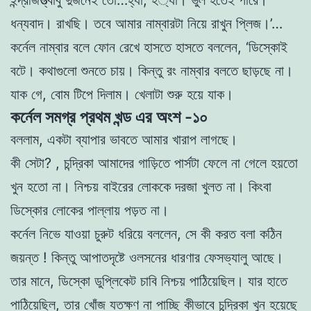
ধন্যবাদ। রাখছি। তবে আমার নাম্বারটা
নিয়ে রাখুন প্লিজ।’…
কর্নেল নাম্বার বলে ফোন রেখে হাসতে হাসতে বললেন, ‘ডিস্কোই
বটে। কথাগুলাে শুনতে চায়। কিন্তু রং নাম্বার বলতে ছাড়ছে না।
যাক গে, বােম টিপে দিলাম। খেলাটা শুরু হয়ে যাক।
কর্নেল সমগ্র প্রথম খন্ড এর অংশ -১০
বললাম, একটা ব্যাপার ভাবতে আমার খারাপ লাগছে।
কী সেটা? , চন্দ্রিকা আমাদের গাড়িতে পার্সটা ফেলে না গেলে হয়
তাে
খুন হতাে না। নিশ্চয়
বাইরের লােককে দরজা খুলত না। কিংবা
ডিস্কোর লােকের পাল্লায় পড়ত না।
কর্নেল নিভে যাওয়া চুরুট ধরিয়ে বললেন, সে কী করত বলা কঠিন
জয়ন্ত !
কিন্তু আপাতদৃষ্টে ওলসনের ধারণার ফেসভ্যালু আছে।
তার মানে, ডিস্কো ডুপ্লিকেট চাবি নিশ্চয় পাঠিয়েছিল। যার হাতে
পাঠিয়েছিল, তার খোঁজ যতক্ষণ না পাচ্ছি
কীভাবে চন্দ্রিকা খুন হয়েছে