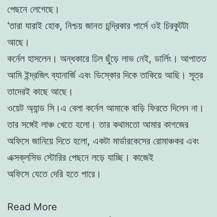
পেছনে
লেগেছে।
‘তারা যারাই হােক, নিশ্চয় জানত চন্দ্রিকার পার্সে ওই চিরকুটটা
আছে।
কর্নেল হাসলেন। অন্ধকারে ঢিল ছুঁড়ে লাভ নেই, ডার্লিং। আপাতত
আমি ইন্দ্রজিৎ ব্যানার্জি এবং ডিস্কোর দিকে তাকিয়ে আছি। সূত্র
তাদেরই কাছে আছে।
ওয়েট অ্যান্ড সি।
এ বেলা কর্নেল আমাকে বাড়ি ফিরতে দিলেন না।
তার সঙ্গেই লাঞ্চ খেতে হলাে। তার কথামতাে আমার কাগজের
অফিসে জানিয়ে দিতে হলাে, একটা মার্ডারকেসের রােমাঞ্চকর এবং
এক্সক্লসিভ স্টোরির পেছনে লড়ে যাচ্ছি। কাজেই
অফিসে যেতে দেরি হতে পারে।
Read More