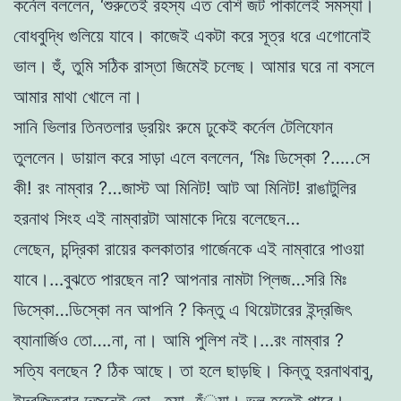
কর্নেল বললেন, ‘শুরুতেই রহস্য এত বেশি জট পাকালেই সমস্যা।
বােধবুদ্ধি
গুলিয়ে যাবে। কাজেই একটা করে সূত্র ধরে এগােনােই
ভাল। হুঁ, তুমি সঠিক রাস্তা
জিমেই চলেছ। আমার ঘরে না বসলে
আমার মাথা খােলে না।
সানি ভিলার তিনতলার ড্রয়িং রুমে ঢুকেই কর্নেল টেলিফোন
তুললেন। ডায়াল
করে সাড়া এলে বললেন, ‘মিঃ ডিস্কো ?…..সে
কী! রং নাম্বার ?…জাস্ট আ মিনিট!
আট আ মিনিট! রাঙাটুলির
হরনাথ সিংহ এই নাম্বারটা আমাকে দিয়ে বলেছেন…
লেছেন, চন্দ্রিকা রায়ের কলকাতার গার্জেনকে এই নাম্বারে পাওয়া
যাবে।…বুঝতে
পারছেন না? আপনার নামটা প্লিজ…সরি মিঃ
ডিস্কো…ডিস্কো নন আপনি ? কিন্তু এ থিয়েটারের ইন্দ্রজিৎ
ব্যানার্জিও তাে….না, না। আমি পুলিশ নই।…রং নাম্বার ?
সত্যি বলছেন ? ঠিক আছে। তা হলে ছাড়ছি। কিন্তু হরনাথবাবু,
ইন্দ্রজিত্ত্বাবু দুজনেই তাে…হ্যা, হঁ্যা। ভুল হতেই পারে।