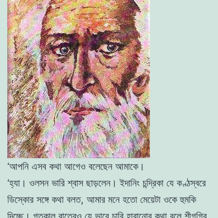
‘আপনি এসব কথা আগেও বলেছেন আমাকে।
‘হ্যা। ওলসন ভারি শ্বাস ছাড়লেন। ইদানিং চন্দ্রিকা যে কণ্ঠস্বরে
ডিস্কোর সঙ্গে কথা বলত, আমার মনে হতাে মেয়েটা ওকে হুমকি
দিচ্ছে। গতকাল রাত্রেও যে
ভাবে চাবি হারানাের কথা বলে শীগগির