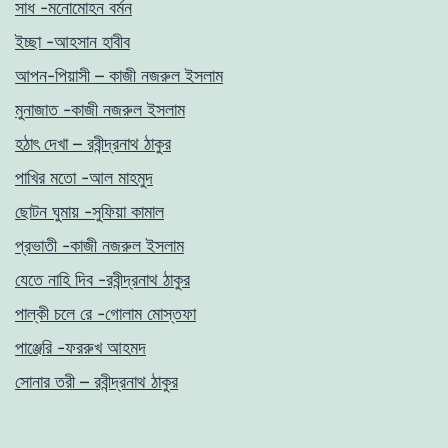
সাধ -মনোমোহন বর্মন
ইচ্ছা -আহসান হাবীব
আপন-পিয়াসী – কাজী নজরুল ইসলাম
মুনাজাত -কাজী নজরুল ইসলাম
হঠাৎ দেখা – রবীন্দ্রনাথ ঠাকুর
পাখির মতো -আল মাহমুদ
ছোটন ঘুমায় -সুফিয়া কামাল
প্রভাতী -কাজী নজরুল ইসলাম
যেতে নাহি দিব -রবীন্দ্রনাথ ঠাকুর
পাল্কী চলে রে -গোলাম মোস্তফা
পাঞ্জেরি -ফররুখ আহমদ
সোনার তরী – রবীন্দ্রনাথ ঠাকুর