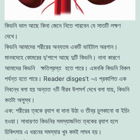
কিডনি ভাল আছে কিনা জেনে নিতে পারবেন যে সাতটি লক্ষণ
দেখে।
কিডনি আমাদের শরীরের অন্যতম একটি ভাইটাল অরগান।
মানবদেহে কোমরের দু’পাশে আছে দুটি কিডনি। নানা কারণে
আমাদের কিডনি ক্ষতিগ্রস্ত হতে পারে। এমনকি কিডনি বিকল
পর্যন্ত হতে পারে। Reader disges’t -এ প্রকাশিত এক
নিবন্ধে বলা হয় অন্তত ৭টি নীরব উপসর্গ দেখে বলা যায়, কিডনি
কতটা অসুস্থ।
এক: শরীরের ত্বকে র‌্যাশ বা দানা উঠা ও তীব্র চুলকানো বা ইচিং
হওয়া। সাধারণত কিডনির সমস্যাজনিত ত্বকের র‌্যাশ হলে
চিকিৎসায় এ ধরনের সমস্যার খুব কমই লাঘব হয়।