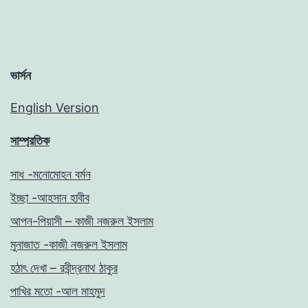
ভার্সন
English Version
সাম্প্রতিক
সাধ -মনোমোহন বর্মন
ইচ্ছা -আহসান হাবীব
আপন-পিয়াসী – কাজী নজরুল ইসলাম
মুনাজাত -কাজী নজরুল ইসলাম
হঠাৎ দেখা – রবীন্দ্রনাথ ঠাকুর
পাখির মতো -আল মাহমুদ