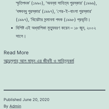
স্মৃতিপদক’ (১৯৯০), ‘অনন্যা সাহিত্য পুরস্কার’ (১৯৯৬),
‘বঙ্গবন্ধু পুরস্কার’ (১৯৯৭), ‘শের-ই-বাংলা পুরস্কার’
(১৯৯৭), ‘থিয়েটার সন্মাননা পদক (১৯৯৮) প্রভৃতি।
বিশিষ্ট এই অধ্যাপিকা মৃত্যুবরণ করেন – ১৮ জুন, ২০০২
সালে।
Read More
আব্দুল্লাহ আল মামুন এর জীবনী ও সাহিত্যকর্ম
Published
June 20, 2020
By
Admin