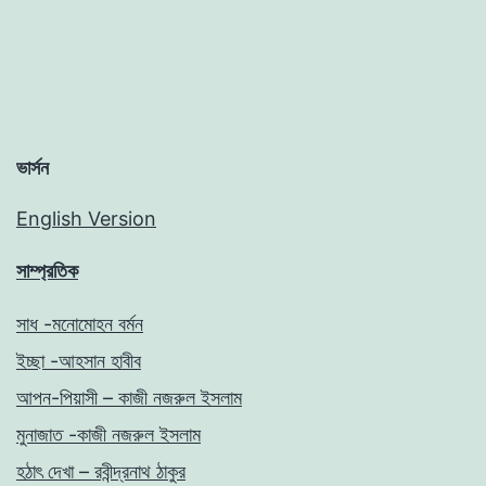
ভার্সন
English Version
সাম্প্রতিক
সাধ -মনোমোহন বর্মন
ইচ্ছা -আহসান হাবীব
আপন-পিয়াসী – কাজী নজরুল ইসলাম
মুনাজাত -কাজী নজরুল ইসলাম
হঠাৎ দেখা – রবীন্দ্রনাথ ঠাকুর