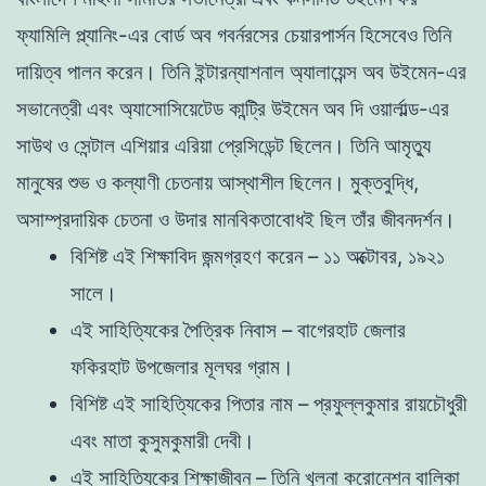
ফ্যামিলি প্ল্যানিং-এর বোর্ড অব গবর্নরসের চেয়ারপার্সন হিসেবেও তিনি
দায়িত্ব পালন করেন। তিনি ইন্টারন্যাশনাল অ্যালায়েন্স অব উইমেন-এর
সভানেত্রী এবং অ্যাসোসিয়েটেড কান্ট্রি উইমেন অব দি ওয়ার্লাল্ড-এর
সাউথ ও সেন্টাল এশিয়ার এরিয়া প্রেসিডেন্ট ছিলেন। তিনি আমৃত্যু
মানুষের শুভ ও কল্যাণী চেতনায় আস্থাশীল ছিলেন। মুক্তবুদ্ধি,
অসাম্প্রদায়িক চেতনা ও উদার মানবিকতাবোধই ছিল তাঁর জীবনদর্শন।
বিশিষ্ট এই শিক্ষাবিদ জন্মগ্রহণ করেন – ১১ অক্টোবর, ১৯২১
সালে।
এই সাহিত্যিকের পৈত্রিক নিবাস – বাগেরহাট জেলার
ফকিরহাট উপজেলার মূলঘর গ্রাম।
বিশিষ্ট এই সাহিত্যিকের পিতার নাম – প্রফুল্লকুমার রায়চৌধুরী
এবং মাতা কুসুমকুমারী দেবী।
এই সাহিত্যিকের শিক্ষাজীবন – তিনি খুলনা করোনেশন বালিকা