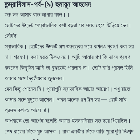
তন্দ্রাবিলাস-পর্ব-(৯) হুমায়ূন আহমেদ
শুরু হল আমার রাত জাগার কাল।।
ছােটদের উদ্ভট অস্বাভাবিক কথা বড়রা সব সময় হেসে উড়িয়ে দেন।
সেটাই
স্বাভাবিক। ছােটদের উদ্ভট গল্প গুরুত্বের সঙ্গে কখনও গ্রহণ করা হয়
না। গ্রহণ।
করা হয়ত ঠিকও নয়। আন্টি আমার গল্প কি ভাবে গ্রহণ
করলেন কিছুদিন আমি
তা বুঝতেই পারলাম না। ছােট মা’র প্রসঙ্গ তিনি
আমার সঙ্গে দ্বিতীয়বার তুললেন
।
যেন কিছু শােনেন নি। পুরােপুরি স্বাভাবিক আচার আচরণ। শুধু রাতে
আমার
সঙ্গে ঘুমুতে আসেন। তখন অনেক গল্প টল্প হয় — ছােট মা’র
প্রসঙ্গ কখনও আসে না।
আপনাকে তাে আগেই বলেছি আমার ইনসমনিয়ার মত হয়ে গিয়েছিল।
শেষ
রাতের দিকে ঘুম আসত । রাত একটার দিকে বাড়ি পুরােপুরি নিঃশব্দ