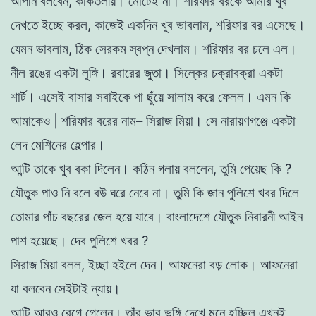
আপনি বলবেন, কাকতলীয়। মােটেই না। শরিফার বরকে আমার খুব
দেখতে ইচ্ছে করল, কাজেই একদিন খুব ভাবলাম, শরিফার বর এসেছে।
যেমন ভাবলাম, ঠিক সেরকম
স্বপ্ন দেখলাম। শরিফার বর চলে এল।
নীল রঙের একটা লুঙ্গি। রবারের জুতা। সিল্কের চক্রাবক্রা একটা
শার্ট। এসেই বাসার সবাইকে পা ছুঁয়ে সালাম করে ফেলল। এমন কি
আমাকেও | শরিফার বরের নাম– সিরাজ মিয়া। সে নারায়ণগঞ্জে একটা
লেদ মেশিনের হেল্পার।
আন্টি তাকে খুব বকা দিলেন। কঠিন গলায় বললেন, তুমি পেয়েছ কি ?
যৌতুক পাও নি বলে বউ ঘরে নেবে না। তুমি কি জান পুলিশে খবর দিলে
তােমার পাঁচ বছরের জেল হয়ে যাবে। বাংলাদেশে যৌতুক নিবারনী আইন
পাশ হয়েছে। দেব পুলিশে খবর ?
সিরাজ মিয়া বলল, ইচ্ছা হইলে দেন। আফনেরা বড় লােক। আফনেরা
যা
বলবেন সেইটাই ন্যায়।
আন্টি আরও রেগে গেলেন। তাঁর ভাব ভঙ্গি দেখে মনে হচ্ছিল এখনই