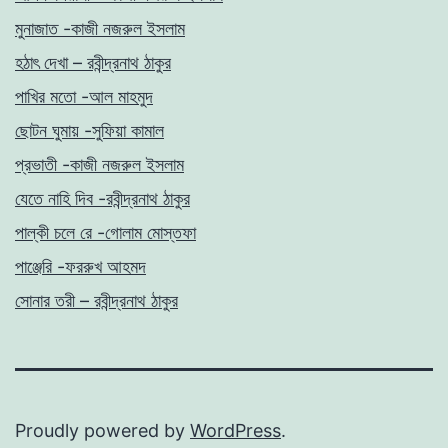
মুনাজাত -কাজী নজরুল ইসলাম
হঠাৎ দেখা – রবীন্দ্রনাথ ঠাকুর
পাখির মতো -আল মাহমুদ
ছোটন ঘুমায় -সুফিয়া কামাল
প্রভাতী -কাজী নজরুল ইসলাম
যেতে নাহি দিব -রবীন্দ্রনাথ ঠাকুর
পাল্কী চলে রে -গোলাম মোস্তফা
পাঞ্জেরি -ফররুখ আহমদ
সোনার তরী – রবীন্দ্রনাথ ঠাকুর
Proudly powered by
WordPress
.