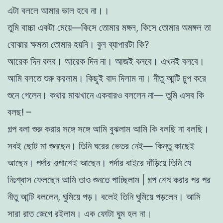
এটা বললে আমার ভাল হবে না।।
তুমি বাচ্চা একটা মেয়ে—কিসে তােমার মঙ্গল, কিসে তােমার অমঙ্গল তা
বােঝার ক্ষমতা তােমার হয়নি। বুল ব্যাপারটা কি?
আরেক দিন বলব।
আরেক দিন না। আজই বলবে। এখনই বলবে।
আমি বলতে শুরু করলাম। কিছুই বাদ দিলাম না। নীতু আন্টি চুপ করে
শুনে গেলেন। কথার মাঝখানে একবারও বললেন না— তুমি এসব কি
বলছ! –
গল্প বলা শুরু করার সঙ্গে সঙ্গে আমি বুঝলাম আমি কি বলছি না বলছি।
সবই ছােট মা শুনছেন। তিনি ঘরের ভেতর নেই— কিন্তু কাছেই
আছেন। পর্দার ওপাশেই আছেন। পর্দার বাইরে দাঁড়িয়ে তিনি যে
নিঃশ্বাস ফেলছেন আমি তাও শুনতে পাচ্ছিলাম | গল্প শেষ করার পর পর
নীতু আন্টি বললেন, ঘুমিয়ে পড়। বলেই
তিনি ঘুমিয়ে পড়লেন। আমি
সারা রাত জেগে রইলাম। এক ফোটা ঘুম হল না।