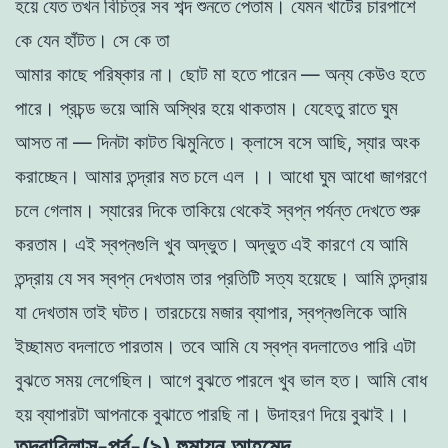
হয়ে যেত তখন
বিচিত্র সব শব্দ শুনতে পেতাম। যেমন খাটের চারপাশে
কে যেন হাঁটত। সে কে তা
আমার কাছে পরিষ্কার না। ছােট মা হতে পারেন — অন্য কেউও হতে
পারে। প্রচন্ড
ভয়ে আমি অস্থির হয়ে থাকতাম। যেহেতু রাতে ঘুম
আসত না — দিনটা কাটত ঝিমুনিতে। ক্লাসে বসে আছি, স্যার অংক
করাচ্ছেন। আমার তন্দ্রার মত চলে এল ।। আধাে ঘুম আধাে জাগরণে
চলে গেলাম। স্যারের দিকে তাকিয়ে থেকেই স্বপ্ন পর্যন্ত
দেখতে শুরু
করতাম। এই স্বপ্নগুলি খুব অদ্ভুত। অদ্ভুত এই কারণে যে আমি
তন্দ্রায়
যে সব স্বপ্ন দেখতাম তার প্রতিটি সত্য হয়েছে। আমি তন্দ্রায়
যা দেখতাম তাই ঘটত।
তারচেয়ে মজার ব্যাপার, স্বপ্নগুলিকে আমি
ইচ্ছামত বদলাতে পারতাম। তবে আমি
যে স্বপ্ন বদলাতেও পারি এটা
বুঝতে সময় লেগেছিল। আগে বুঝতে পারলে খুব
ভাল হত। আমি বােধ
হয় ব্যাপারটা আপনাকে বুঝাতে পারছি না। উদাহরণ দিয়ে
বুঝাই।।
তন্দ্রাবিলাস-পর্ব-(৯) হুমায়ূন আহমেদ