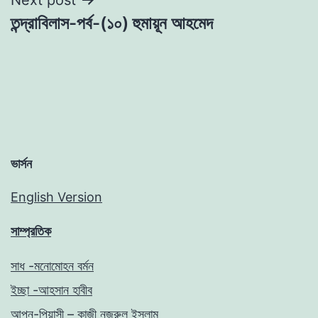
তন্দ্রাবিলাস-পর্ব-(১০) হুমায়ূন আহমেদ
ভার্সন
English Version
সাম্প্রতিক
সাধ -মনোমোহন বর্মন
ইচ্ছা -আহসান হাবীব
আপন-পিয়াসী – কাজী নজরুল ইসলাম