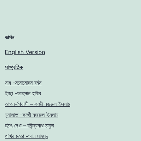
ভার্সন
English Version
সাম্প্রতিক
সাধ -মনোমোহন বর্মন
ইচ্ছা -আহসান হাবীব
আপন-পিয়াসী – কাজী নজরুল ইসলাম
মুনাজাত -কাজী নজরুল ইসলাম
হঠাৎ দেখা – রবীন্দ্রনাথ ঠাকুর
পাখির মতো -আল মাহমুদ