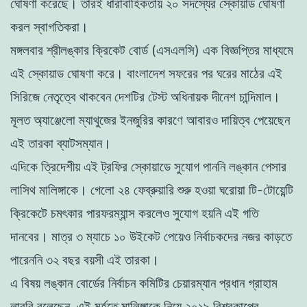
ঘোষণা করেছে। তারই ধারাবাহিকতায় ২০ সদস্যের স্কোয়াড ঘোষণা
করল স্বাগতিকরা।
মঙ্গলবার শ্রীলঙ্কার ক্রিকেট বোর্ড (এসএলসি) এক বিজ্ঞপ্তির মাধ্যমে
এই স্কোয়াড ঘোষণা করে। বাংলাদেশ সফরের পর ঘরের মাঠের এই
সিরিজে নেতৃত্বে থাকবেন দেশটির টেস্ট অধিনায়ক দীনেশ চান্দিমাল।
মূলত অ্যাঞ্জেলো ম্যাথুজের ইনজুরির কারণে আবারও দায়িত্ব পেয়েছেন
এই তারকা ব্যাটসম্যান।
এদিকে ত্রিদেশীয় এই ট্রফির স্কোয়াডে সুযোগ পাননি লঙ্কান পেসার
লাসিথ মালিঙ্গাকে। গেলো ২৪ ফেব্রুয়ারি শুরু হওয়া ঘরোয়া টি-টোয়েন্টি
ক্রিকেটে চমৎকার পারফরম্যান্স করলেও সুযোগ হয়নি এই গতি
দানবের। মাত্র ৩ ম্যাচে ১০ উইকেট পেয়েও নির্বাচকদের নজর কাড়তে
পারেননি ৩২ বছর বয়সী এই তারকা।
এ বিষয় লঙ্কান বোর্ডের নির্বাচন কমিটির চেয়ারম্যান প্রধান গ্রাহাম
লাবুরি বলেছেন, এই মুর্হূতে মালিঙ্গাকে নিয়ে ২০১৯ বিশ্বকাপের