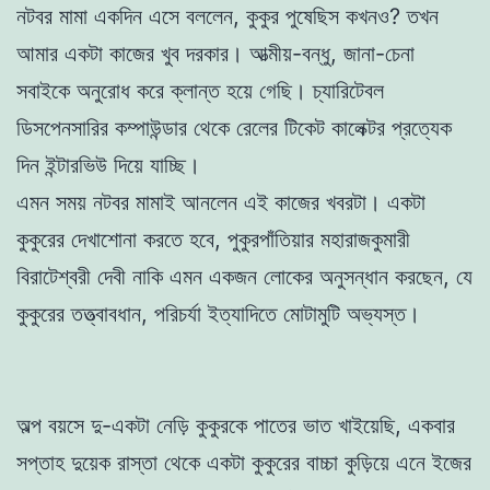
নটবর মামা একদিন এসে বললেন, কুকুর পুষেছিস কখনও? তখন
আমার একটা কাজের খুব দরকার। আত্মীয়-বন্ধু, জানা-চেনা
সবাইকে অনুরোধ করে ক্লান্ত হয়ে গেছি। চ্যারিটেবল
ডিসপেনসারির কম্পাউন্ডার থেকে রেলের টিকেট কালেক্টর প্রত্যেক
দিন ইন্টারভিউ দিয়ে যাচ্ছি।
এমন সময় নটবর মামাই আনলেন এই কাজের খবরটা। একটা
কুকুরের দেখাশোনা করতে হবে, পুকুরপাঁতিয়ার মহারাজকুমারী
বিরাটেশ্বরী দেবী নাকি এমন একজন লোকের অনুসন্ধান করছেন, যে
কুকুরের তত্ত্বাবধান, পরিচর্যা ইত্যাদিতে মোটামুটি অভ্যস্ত।
অল্প বয়সে দু-একটা নেড়ি কুকুরকে পাতের ভাত খাইয়েছি, একবার
সপ্তাহ দুয়েক রাস্তা থেকে একটা কুকুরের বাচ্চা কুড়িয়ে এনে ইজের