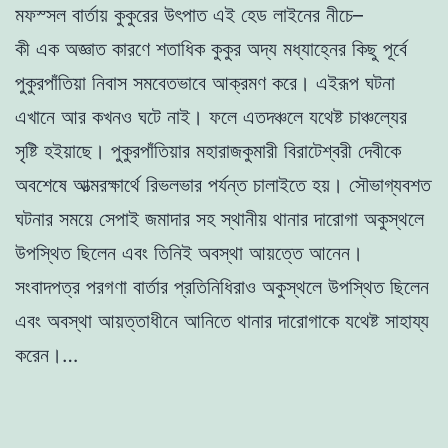
মফস্সল বার্তায় কুকুরের উৎপাত এই হেড লাইনের নীচে–
কী এক অজ্ঞাত কারণে শতাধিক কুকুর অদ্য মধ্যাহ্নের কিছু পূর্বে
পুকুরপাঁতিয়া নিবাস সমবেতভাবে আক্রমণ করে। এইরূপ ঘটনা
এখানে আর কখনও ঘটে নাই। ফলে এতদঞ্চলে যথেষ্ট চাঞ্চল্যের
সৃষ্টি হইয়াছে। পুকুরপাঁতিয়ার মহারাজকুমারী বিরাটেশ্বরী দেবীকে
অবশেষে আত্মরক্ষার্থে রিভলভার পর্যন্ত চালাইতে হয়। সৌভাগ্যবশত
ঘটনার সময়ে সেপাই জমাদার সহ স্থানীয় থানার দারোগা অকুস্থলে
উপস্থিত ছিলেন এবং তিনিই অবস্থা আয়ত্তে আনেন।
সংবাদপত্র পরগণা বার্তার প্রতিনিধিরাও অকুস্থলে উপস্থিত ছিলেন
এবং অবস্থা আয়ত্তাধীনে আনিতে থানার দারোগাকে যথেষ্ট সাহায্য
করেন।…