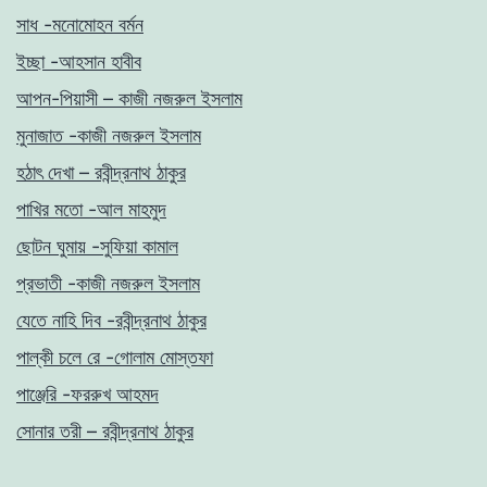
সাধ -মনোমোহন বর্মন
ইচ্ছা -আহসান হাবীব
আপন-পিয়াসী – কাজী নজরুল ইসলাম
মুনাজাত -কাজী নজরুল ইসলাম
হঠাৎ দেখা – রবীন্দ্রনাথ ঠাকুর
পাখির মতো -আল মাহমুদ
ছোটন ঘুমায় -সুফিয়া কামাল
প্রভাতী -কাজী নজরুল ইসলাম
যেতে নাহি দিব -রবীন্দ্রনাথ ঠাকুর
পাল্কী চলে রে -গোলাম মোস্তফা
পাঞ্জেরি -ফররুখ আহমদ
সোনার তরী – রবীন্দ্রনাথ ঠাকুর