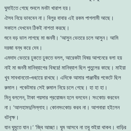
ঘুমাইতে
গেছে
শুনলে
মনটা
খারাপ
হয়
।
ঐসব
নিয়ে
ভাববেন
না
।
বিলুর
বাবার
এই
রকম
পাগলামী
আছে
।
সকালে
দেখবেন
ঠিকই
নাশতা
করছে
।
শুনে
বড়
ভাল
লাগছে
মা
জননী
।
‘
আসুন
ভেতরে
চলে
আসুন
।
আমি
দরজা
বন্ধ
করে
দেব
।
এমদাদ
ভেতরে
ঢুকতে
ঢুকতে
বলল
,
আরেকটা
বিষয়
আপনেরে
বলা
হয়
নাই
মা
জননী
মানিব্যাগের
বিষয়ে
!
মানিব্যাগ
ছিল
পুতুলের
কাছে
।
মাইয়া
খুব
সাবধানতাে
–
গুছায়ে
রাখছে
।
এদিকে
আমার
পাঞ্জাবীর
পকেটে
ছিল
রুমাল
।
পকেটমার
সেই
রুমাল
নিয়ে
চলে
গেছে
।
হা
হা
হা
।
মিনু
বললেন
,
টাকা
পয়সার
প্রয়ােজন
হলে
বলবেন
।
সংকোচ করবেন
না
।
‘
আলহামদুলিল্লাহ
।
কোনসংকোচ
করব
না
।
আপনারা
হইলেন
বটবৃক্ষ
।
যান
ঘুমুতে
যান
।
‘
‘
জ্বি
আচ্ছা
।
ঘুম
আসবে
না
তবু শুইয়া
থাকব
।
বাড়ির