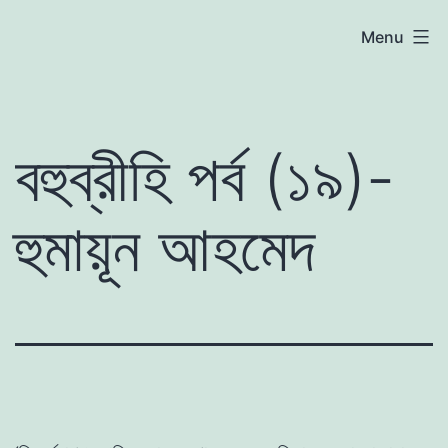
Skip
atoznews24.com
Menu
to
content
বহুব্রীহি পর্ব (১৯)-
হুমায়ূন আহমেদ