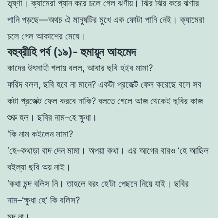
তৃষ্ণা
।
ক্যামেরা
প্যান
করে
চলে
গেল
ঝর্ণীয়
।
ঝির
ঝির
করে
ঝণার
পানি
পড়ছে
—
অথচ
ঐ
মানুষটির
মুখে
এক
ফোটা
পানি
নেই
।
ক্যামেরা
চলে
গেল
আকাশের
মেঘে
।
বহুব্রীহি পর্ব (১৯)- হুমায়ূন আহমেদ
কাদের
উৎসাহী
গলায়
বলল
,
আবার
ছবি হইব
মামা
?
ফরিদ
বলল
,
ছবি
হবে
না
মানে
?
একটা
প্রজেক্ট
ফেল
করেছে
বলে
সব
কটা
প্রজেক্ট
ফেল
করবে
নাকি?
বলতে
গেলে
আজ
থেকেই
ছবির
কাজ
শুরু
হল
।
ছবির
নাম
–
হে
ক্ষুধা
।
‘
কি
নাম
কইলেন
মামা
?
‘
হে
–
কথাড়া
বাদ
দেন
মামা
।
অপয়া
কথা
।
এর
আগের
বারও
‘
হে
আছিল
বইল্যা
ছবি
অয় নাই
।
‘
কথা
মন্দ
বলিস
নি
।
তাহলে বরং
হে
’
টা
পেছনে
নিয়ে
যাই
।
ছবির
নাম
–
‘
ক্ষুধা
হে
‘
কি
বলিস
?
মন্দ
না
।