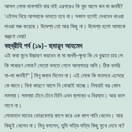
আসল
লােক
দানাপানি
খায়
নাই
এরপরেও
কি
ঘুম আসে
কন
মা
জননী
?
‘
এইসব
নিয়ে
আপনাকে
ভাবতে
হবে
না
।
সকাল
হলেই
দেখবেন
খাওয়া
দাওয়া
শুরু
করেছে
।
উদ্দেশ্য
তাে
আর
কিছু না
।
উদ্দেশ্য
হলাে
আমাকে
যন্ত্রণা
দেয়া
!
বহুব্রীহি পর্ব (১৯)- হুমায়ূন আহমেদ
এই
কথা
মুখে
উচ্চারণ
করবেন
না
মা
জননী
–
ক্ষুধা
কি
যে
বুঝতে
চায়
সে
কি
সাধারণ
লােক
?
সেতাে
বলতে
গেলে
আল্লাহর
অলি
।
ঠিক
বলছি
না
–
মা জননী
?
”
|
মিনু
জবাব
দিলেন
না
।
এই
লােক
কি
মতলবে
এসেছে
কে
জানে
।
বিনা
কারণে
আসে
নি
বােঝাই
যাচ্ছে
।
নিশ্চয়ই
বড়
কোন
সমস্যা
।
সমস্যা
টেনে
টেনে
তিনি
এখন
ক্লান্ত
ও
বিরক্ত
।
আর
ভাল
লাগে
না
।
সােবাহান
সাহেব
ভােরবেলায়
কাপে
করে
এক
কাপ
পানি
খেলেন
।
আর
কিছুই
খেলেন
না
।
মিনু
বললেন
,
তুমি
সত্যি
সত্যি
কিছু
মুখে
দেবে
না
?