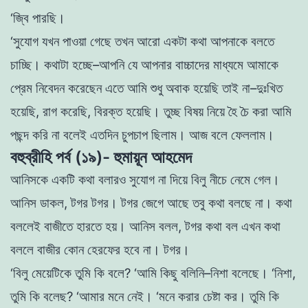
‘
জ্বি
পারছি
।
‘
সুযােগ
যখন
পাওয়া
গেছে
তখন
আরাে একটা
কথা
আপনাকে
বলতে
চাচ্ছি
।
কথাটা
হচ্ছে
–
আপনি
যে
আপনার
বাচ্চাদের
মাধ্যমে আমাকে
প্রেম
নিবেদন
করেছেন
এতে
আমি
শুধু
অবাক
হয়েছি
তাই
না
–
দুঃখিত
হয়েছি
,
রাগ
করেছি
,
বিরক্ত
হয়েছি
।
তুচ্ছ
বিষয় নিয়ে
হৈ
চৈ
করা
আমি
পছন্দ
করি
না
বলেই
এতদিন
চুপচাপ
ছিলাম
।
আজ
বলে
ফেললাম
।
বহুব্রীহি পর্ব (১৯)- হুমায়ূন আহমেদ
আনিসকে
একটি
কথা
বলারও
সুযােগ
না
দিয়ে
বিলু
নীচে
নেমে
গেল
।
আনিস
ডাকল
,
টগর
টগর
।
টগর
জেগে
আছে
তবু
কথা
বলছে
না
।
কথা
বললেই
বাজীতে
হারতে
হয়
।
আনিস
বলল
,
টগর
কথা
বল
এখন
কথা
বললে
বাজীর
কোন
হেরফের
হবে
না
।
টগর
।
‘
বিলু
মেয়েটিকে
তুমি
কি
বলে
?
‘
আমি
কিছু
বলিনি
–
নিশা
বলেছে
।
‘
নিশা
,
তুমি
কি
বলেছ
?
‘
আমার
মনে
নেই
।
‘
মনে
করার
চেষ্টা
কর
।
তুমি
কি