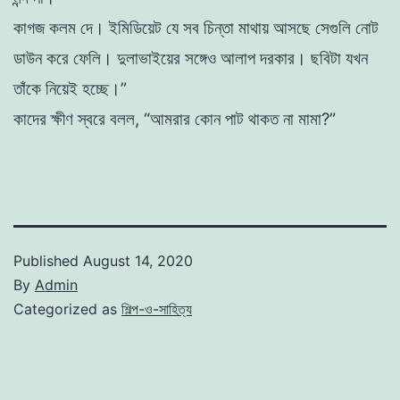
কাগজ
কলম
দে
।
ইমিডিয়েট
যে
সব
চিন্তা
মাথায়
আসছে
সেগুলি
নােট
ডাউন
করে
ফেলি
।
দুলাভাইয়ের
সঙ্গেও
আলাপ
দরকার
।
ছবিটা
যখন
তাঁকে
নিয়েই
হচ্ছে
।
”
কাদের
ক্ষীণ
স্বরে
বলল
,
“
আমরার
কোন
পাট
থাকত
না
মামা
?
”
Published
August 14, 2020
By
Admin
Categorized as
শিল্প-ও-সাহিত্য