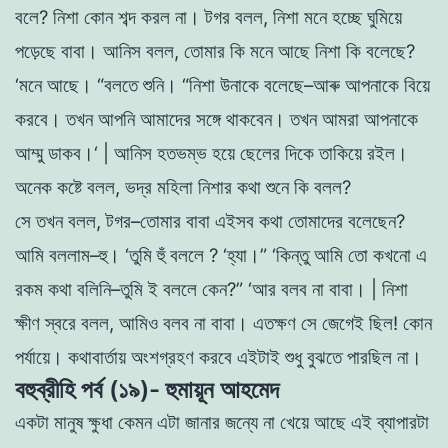
বলে
?
নিশা
কোন
শব্দ
করল
না
।
টগর
বলল
,
নিশা
মনে
হচ্ছে
ঘুমিয়ে
পড়েছে
বাবা
।
আনিস
বলল
,
তােমার
কি
মনে
আছে
নিশা
কি
বলেছে
?
‘
মনে
আছে
।
“
বলতে
শুনি
।
“
নিশা
উনাকে
বলেছে
–
আৰু
আপনাকে
বিয়ে
করবে
।
তখন
আপনি
আমাদের
সঙ্গে
থাকবেন
।
তখন
আমরা
আপনাকে
আম্মু
ডাকব
।
‘
|
আনিস
হতভম্ভ
হয়ে
ছেলের
দিকে
তাকিয়ে
রইল
।
অনেক
কষ্টে
বলল
,
ভদ্র
মহিলা
নিশার
কথা
শুনে
কি
বলল
?
সে
তখন
বলল
,
টগর
–
তােমার
বাবা
এইসব
কথা
তােমাদের
বলেছেন
?
আমি
বললাম
–
হু
।
‘
তুমি
হুঁ
বললে
?
‘
হ্যা
।
”
‘
কিন্তু
আমি
তাে
কখনাে
এ
রকম
কথা
বলিনি
–
তুমি
ই
বললে
কেন
?
”
‘
আর
বলব
না
বাবা
।
|
নিশা
ক্ষীণ
স্বরে
বলল
,
আমিও
বলব
না
বাবা
।
এতক্ষণ
সে
জেগেই
ছিল
!
কোন
পর্যায়ে
।
কথাবার্তায়
অংশগ্রহণ করবে
এইটাই
শুধু
বুঝতে পারছিল
না
।
বহুব্রীহি পর্ব (১৯)- হুমায়ূন আহমেদ
একটা
মানুষ
ক্ষুধা
কেমন
এটা
জানার
জন্যে
না
খেয়ে
আছে
এই
ব্যাপারটা