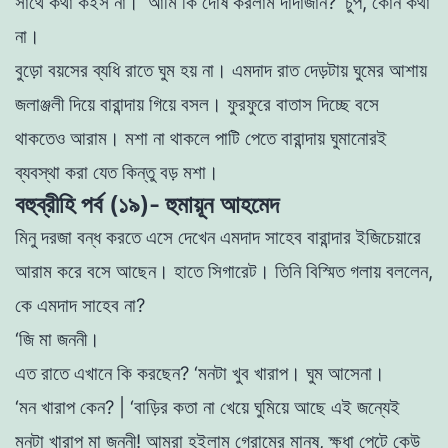
সাথে
কথা
কইস
না
।
‘
আমি
কি
দোষ
করলাম
দাদাজান
?
‘
চুপ
,
কোন
কথা
না
।
বুড়াে
বয়সের
ব্যধি
রাতে
ঘুম
হয়
না
।
এমদাদ
রাত
দেড়টায়
ঘুমের
আশায়
জলাঞ্জলী
দিয়ে
বারান্দায়
গিয়ে
বসল
।
ফুরফুরে
বাতাস
দিচ্ছে
বসে
থাকতেও
আরাম
।
মশা
না
থাকলে
পাটি
পেতে
বারান্দায়
ঘুমানােরই
ব্যবস্থা
করা
যেত
কিন্তু
ব
ড়
মশা
।
বহুব্রীহি পর্ব (১৯)- হুমায়ূন আহমেদ
মিনু
দরজা
বন্ধ
করতে
এসে
দেখেন
এমদাদ
সাহেব
বারান্দার
ইজিচেয়ারে
আরাম
করে
বসে
আছেন
।
হাতে
সিগারেট
।
তিনি
বিস্মিত
গলায়
বললেন
,
কে
এমদাদ
সাহেব
না
?
‘
জি
মা
জননী
।
এত
রাতে
এখানে
কি
করছেন
?
‘
মনটা
খুব
খারাপ
।
ঘুম
আসেনা
।
‘
মন
খারাপ
কেন
?
|
‘
বাড়ির
কতা
না
খেয়ে
ঘুমিয়ে
আছে
এই
জন্যেই
মনটা
খারাপ
মা
জননী
!
আমরা
হইলাম
গেরামের
মানুষ
,
ক্ষুধা পেটে
কেউ