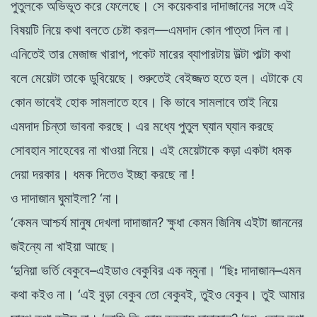
পুতুলকে
অভিভূত
করে
ফেলেছে
।
সে
কয়েকবার
দাদাজানের
সঙ্গে
এই
বিষয়টি
নিয়ে
কথা
বলতে
চেষ্টা
করল
—
এমদাদ
কোন
পাত্তা
দিল
না
।
এনিতেই
তার
মেজাজ
খারাপ
,
পকেট
মারের
ব্যাপারটায়
উল্টা
পাল্টা
কথা
বলে
মেয়েটা
তাকে
ডুবিয়েছে
।
শুরুতেই
বেইজ্জত
হতে হল
।
এটাকে
যে
কোন
ভাবেই
হােক
সামলাতে
হবে
।
কি
ভাবে
সামলাবে
তাই
নিয়ে
এমদাদ
চিন্তা ভাবনা
করছে
।
এর
মধ্যে
পু
তু
ল
ঘ্যান
ঘ্যান করছে
সােবহান
সাহেবের
না
খাওয়া
নিয়ে
।
এই
মেয়েটাকে
কড়া
একটা
ধমক
দেয়া
দরকার
।
ধমক
দিতেও
ইচ্ছা
করছে
না
!
ও
দাদাজান
ঘুমাইলা
?
‘
না
।
‘
কেমন
আশ্চর্য
মানুষ
দেখলা
দাদাজান
?
ক্ষুধা
কেমন
জিনিষ
এইটা
জাননের
জইন্যে
না
খাইয়া
আছে
।
‘
দুনিয়া
ভর্তি
বেকুবে
–
এইডাও
বেকুবির
এক
নমুনা
।
“
ছিঃ
দাদাজান
–
এমন
কথা
কইও
না
।
‘
এই
বুড়া
বেকুব
তাে
বেকুবই
,
তুইও
বেকুব
।
তুই
আমার