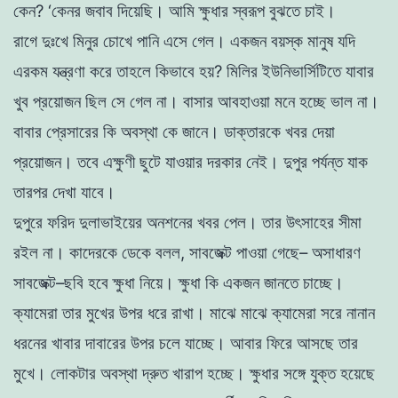
কেন
?
‘
কেনর
জবাব
দিয়েছি
।
আমি
ক্ষুধার
স্বরূপ
বুঝতে
চাই
।
রাগে
দুঃখে
মিনুর
চোখে
পানি
এসে
গেল
।
একজন
বয়স্ক
মানুষ
যদি
এরকম
যন্ত্রণা
করে
তাহলে
কিভাবে
হয়
?
মিলির
ইউনিভার্সিটিতে
যাবার
খুব
প্রয়ােজন
ছিল
সে
গেল
না
।
বাসার
আবহাওয়া
মনে
হচ্ছে
ভাল
না
।
বাবার
প্রেসারের
কি
অবস্থা
কে
জানে
।
ডাক্তারকে
খবর
দেয়া
প্রয়ােজন
।
তবে
এক্ষুণী
ছুটে
যাওয়ার
দরকার
নেই
।
দু
পুর
পর্যন্ত
যাক
তারপর
দেখা
যাবে
।
দুপুরে
ফরিদ
দুলাভাইয়ের
অনশনের
খবর
পেল
।
তার
উৎসাহের
সীমা
রইল
না
।
কাদেরকে
ডেকে
বলল
,
সাবজেক্ট
পাওয়া
গেছে
–
অসাধারণ
সাবজেক্ট
–
ছবি
হবে
ক্ষুধা
নিয়ে
।
ক্ষুধা
কি
একজন
জানতে
চাচ্ছে
।
ক্যামেরা
তার
মুখের
উপর
ধরে
রাখা। মাঝে
মাঝে
ক্যামেরা
সরে
নানান
ধরনের
খাবার
দাবারের
উপর
চলে
যাচ্ছে
।
আবার
ফিরে
আসছে
তার
মুখে
।
লােকটার
অবস্থা
দ্রুত
খারাপ
হচ্ছে
।
ক্ষুধার
সঙ্গে
যুক্ত
হয়েছে