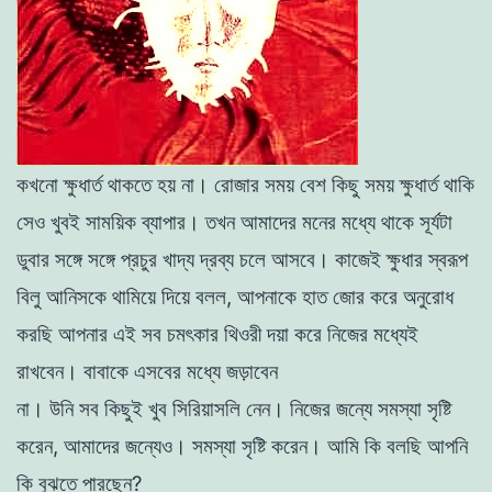
কখনাে
ক্ষুধার্ত
থাকতে
হয়
না
।
রােজার
সময়
বেশ
কিছু
সময়
ক্ষুধার্ত
থাকি
সেও
খুবই
সাময়িক
ব্যাপার
।
তখন
আমাদের
মনের
মধ্যে
থাকে
সূর্যটা
ডুবার
সঙ্গে
সঙ্গে
প্রচুর
খাদ্য
দ্রব্য
চলে
আসবে
।
কাজেই
ক্ষুধার
স্বরূপ
বিলু
আনিসকে
থামিয়ে
দিয়ে
বলল
,
আপনাকে
হাত
জোর
করে
অনুরােধ
করছি
আপনার
এই
সব
চমৎকার
থিওরী
দয়া
করে
নিজের
মধ্যেই
রাখবেন
।
বাবাকে
এসবের
মধ্যে
জড়াবেন
না
।
উনি
সব
কিছুই
খুব
সিরিয়াসলি
নেন
।
নিজের
জন্যে
সমস্যা
সৃষ্টি
করেন
,
আমাদের
জন্যেও
।
সমস্যা
সৃষ্টি
করেন
।
আমি
কি
বলছি
আপনি
কি
বুঝতে
পারছেন
?