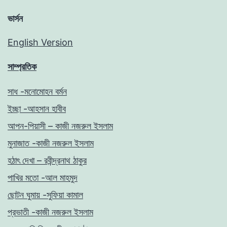
ভার্সন
English Version
সাম্প্রতিক
সাধ -মনোমোহন বর্মন
ইচ্ছা -আহসান হাবীব
আপন-পিয়াসী – কাজী নজরুল ইসলাম
মুনাজাত -কাজী নজরুল ইসলাম
হঠাৎ দেখা – রবীন্দ্রনাথ ঠাকুর
পাখির মতো -আল মাহমুদ
ছোটন ঘুমায় -সুফিয়া কামাল
প্রভাতী -কাজী নজরুল ইসলাম