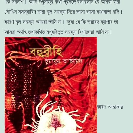
‘
কি
সর্বনাশ
।
আমি
শুধুমাত্র
কথা
প্রসঙ্গে
বলছিলাম
যে
আমরা
যারা
সৌখিন
সমস্যাবিদ
তারা
মূল
সমস্যা
নিয়ে
ভাসা
ভাসা
কথাবাতা
বলি
।
কারণ
মূল
সমস্যা
আমরা
জানি
না
।
ক্ষুধা
যে
কি
ভয়াবহ
ব্যাপার
তা
আমরা
অর্থাৎ
তথাকথিত
মধ্যবিত্ত
সমস্যা
বিশারদরা
জানি
না
।
কারণ
আমাদের