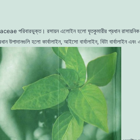
Liliaceae
পরিবারভুক্ত
।
রসায়ন
এলােইন হলাে ঘৃতকুমারীর প্রধান রাসায়নি
্রধান
উপাদানগুলি হলাে কার্বালাইন, আইসাে
বার্বালাইন
,
বিটা
বার্বালাইন
এবং