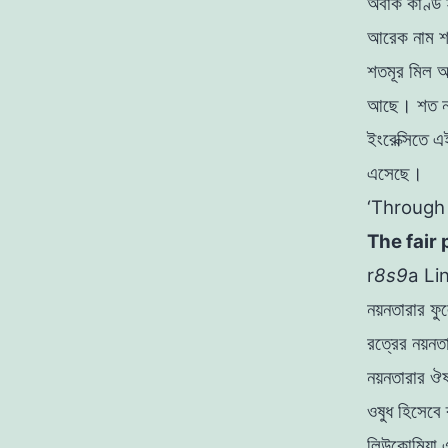
অবাক কাণ্ড 
আরেক নাম শ
শতমূর মিল 
আছে। শত না
ইংরেক্সিতে 
এসেছে
।
‘Through
The fair 
r
8s9
a
Li
নয়নতারার ফুল
রত্রের
নয়ন
নয়নতারার ঔ
ওষুধ হিসেবে 
লিউকোমিয়া 