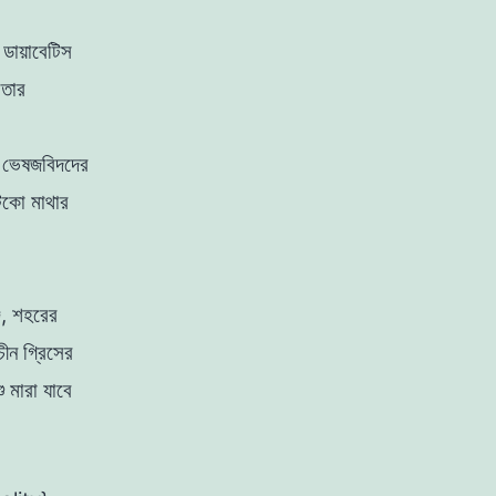
,
ডায়াবেটিস
়
তার
ন
ভেষজবিদদের
েকো মাথার
ে, শহরের
চীন গ্রিসের
শু
মারা
যাবে