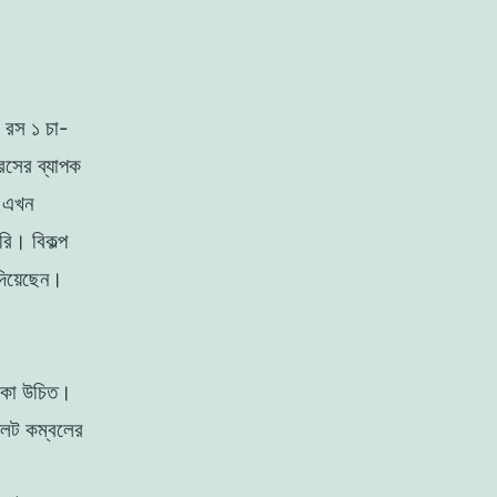
র রস ১ চা-
 রসের
ব্যাপক
র
এখন
রি
।
বিকল্প
দিয়েছেন
।
াকা উচিত
।
লট কম্বলের