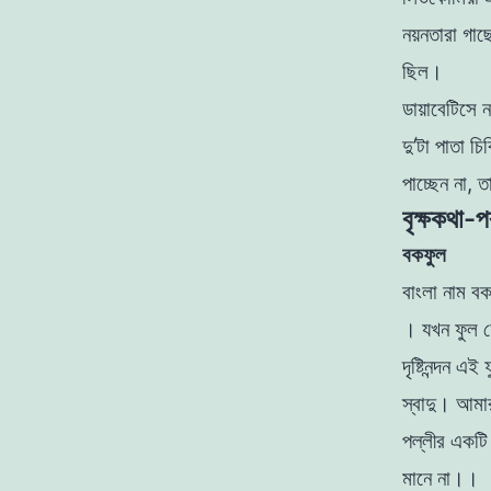
নয়নতারা
গাছ
ছিল
।
ডায়াবেটিসে 
দু’
টা
পাতা চিব
পাচ্ছেন না, 
বৃক্ষকথা-প
বকফুল
বাংলা নাম ব
। যখন ফুল
দৃষ্টিনন্দন
এই 
স্বাদু
।
আমার
পল্লীর একটি
মানে না
।
।