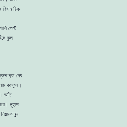
র বিধান
ঠিক
খালি পেটে
েঁটে কুল
দ্রুত
ফুল
দেয়
নাম
বকফুল
।
।
অতি
বরে
।
নুহাশ
 নিয়মকানুন