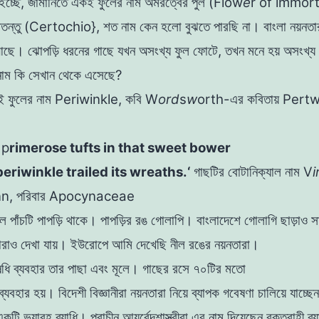
ইচ্ছে, জার্মানিতে একই ফুলের নাম অমরত্বের পুল (Flow
e
r of
immorta
তন্তু (Certochio}
,
শত নাম কেন হলো বুঝতে পারছি না। বাংলা নয়নতারা
আছে। ঝােপড়ি ধরনের গাছে
যখন অসংখ্য ফুল ফোটে, তখন মনে হয় অসংখ্য 
ম কি সেখান থেকে এসেছে?
এই ফুলের নাম Periwinkle
,
কবি W
ord
s
w
orth-এর কবিতায় Pertw
 p
rimerose tufts in that sweet bower
periwinkle trailed
its
wreaths
.
‘
গাছটির
বােটানিক্যাল নাম V
i
nn
,
পরিবার
Apocynaceae
ে পাঁচটি পাপড়ি থাকে
।
পাপড়ির
রঙ
গোলাপি
।
বাংলাদেশে
গােলাগি ছাড়াও 
তারাও
দেখা
যায়
।
ইউরােপে
আমি
দেখেছি নীল রঙের নয়নতারা।
ষধি
ব্যবহার
তার
পাছা
এবং
মূলে
।
গাছের
রসে
৭০টির
মতাে
ব্যবহার হয়। বিদেশী বিজ্ঞানীরা
নয়নতারা
নিয়ে
ব্যাপক
গবেষণা
চালিয়ে যাচ্ছ
একটি ভয়াবহ
ব্যাধি
।
প্রাচীন
আয়ুর্বেদশাস্ত্রীরা
এর নাম
দিয়েছেন
রক্তবাহী ব্য