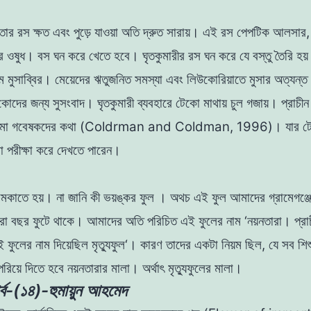
পাতার রস
ক্ষত
এবং
পুড়ে যাওয়া অতি
দ্রুত
সারায়
।
এই
রস
পেপটিক আলসার
র ওষুধ
।
বস ঘন করে খেতে
হবে
।
ঘৃতকুমারীর
রস
ঘন
করে
যে
বস্তু
তৈরি
হয
াম
মুসাব্বির।
মেয়েদের ঋতুজনিত সমস্যা এবং লিউকোরিয়াতে মুসার অত্যন্ত
কোদের
জন্য
সুসংবাদ
।
ঘৃতকুমারী
ব্যবহারে
টেকো
মাথায়
চুল
গজায়
।
প্রাচী
চিমা গবেষকদের কথা
(
Coldrman
and
Coldman, 1996)
।
যার ট
া পরীক্ষা করে দেখতে পারেন
।
চমকাতে হয়। না জানি কী ভয়ঙ্কর ফুল । অথচ এই ফুল আমাদের গ্রামেগঞ্জ
সারা বছর ফুটে থাকে। আমাদের অতি পরিচিত এই ফুলের নাম ‘নয়নতারা
।
প্রা
 ফুলের নাম দিয়েছিল মৃত্যুফুল
‘
। কারণ তাদের একটা নিয়ম ছিল,
যে
সব
শি
পরিয়ে
দিতে
হবে
নয়নতারার
মালা। অর্থাৎ মৃত্যুফুলের মালা।
র্ব-(১৪)-হুমায়ুন আহমেদ