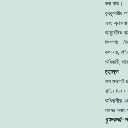
বলা
যাক
।
ঘৃতকুমারীর 
এবং অ্যাজমা
আয়ুর্বেদিক
ন
উপকারী
। টে
কথা
নয়
,
পশ্
অধিকারী
,
তার
মৃত্যুফুল
নাম শুনলেই 
বাড়ির টবে 
অধিবাসীরা এই
তাদের গলায়
বৃক্ষকথা-প