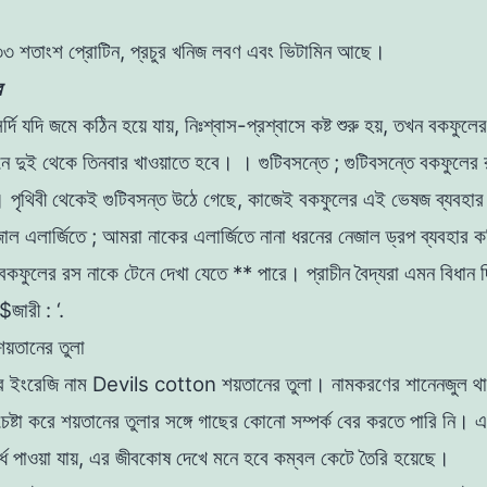
 ৩৩ শতাংশ প্রােটিন
,
প্রচুর
খনিজ
লবণ
এবং
ভিটামিন
আছে
।
র
র্দি
যদি
জমে
কঠিন
হয়ে
যায়
,
নিঃশ্বাস-প্রশ্বাসে কষ্ট শুরু হয়, তখন বকফুলে
নে দুই থেকে তিনবার খাওয়াতে
হবে
।
। গুটিবসন্তে
;
গুটিবসন্তে বকফুলের
 পৃথিবী
থেকেই
গুটিবসন্ত
উঠে
গেছে
,
কাজেই বকফুলের
এই
ভেষজ
ব্যবহা
জাল এলার্জিতে
;
আমরা নাকের এলার্জিতে নানা ধরনের নেজাল ড্রপ
ব্যবহার ক
ে বকফুলের রস নাকে টেনে দেখা যেতে
*
*
পারে
।
প্রাচীন
বৈদ্যরা
এমন
বিধান
$জারী
:
‘
.
য়তানের তুলা
 ইংরেজি নাম Devils cotton শয়তানের তুলা
।
নামকরণের
শানেনজুল থ
্টা করে শয়তানের তুলার সঙ্গে
গাছের
কোনো সম্পর্ক বের করতে পারি
নি
।
এ
্ধ
পাওয়া যায়
,
এর
জীবকোষ দেখে মনে
হবে
কম্বল কেটে তৈরি হয়েছে।