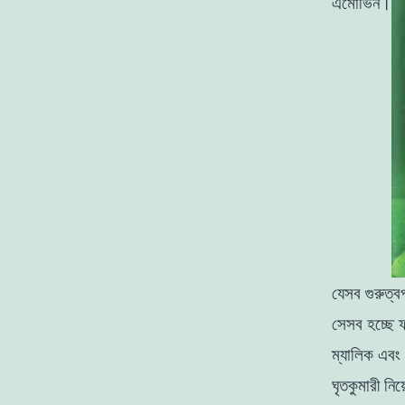
এমােভিন।
যেসব গুরুত্বপ
সেসব হচ্ছে
ফ
ম্যালিক
এবং
ঘৃতকুমারী নি