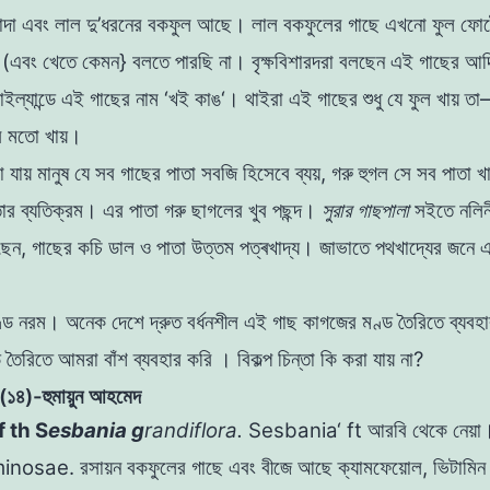
সাদা এবং লাল দু’ধরনের বকফুল আছে। লাল বকফুলের
গাছে এখনাে ফুল ফোট
 (এবং খেতে
কেমন
}
বলতে
পারছি
না
। বৃক্ষবিশারদরা বলছেন এই গাছের আদ
থাইল্যান্ডে এই গাছের নাম
‘
খই কাঙ
‘
।
থাইরা এই গাছের শুধু যে ফুল
খায়
তা
–
 মতাে খায়
।
খা
যায়
মানুষ
যে সব
গাছের
পাতা
সবজি
হিসেবে
ব্যয়
,
গরু
হুগল
সে
সব পাতা খ
তার
ব্যতিক্রম
।
এর
পাতা
গরু
ছাগলের খুব পছন্দ।
সুরার
গাছপা
লা
সইতে
নলিন
ছেন
,
গাছের কচি
ডাল
ও পাতা উত্তম পত্ৰখাদ্য
।
জাভাতে
পথখাদ্যের
জনে
ণ্ড
নরম
।
অনেক
দেশে
দ্রুত
বর্ধনশীল
এই
গাছ
কাগজের
মণ্ড
তৈরিতে ব্যবহ
ড
তৈরিতে
আমরা
বাঁশ
ব্যবহার
করি
।
বিকল্প চিন্তা কি করা যায় না?
ব-(১৪)-হুমায়ুন আহমেদ
 t
h S
esbania
g
r
andiflora
.
Sesbania
‘
ft
আরবি থেকে
নেয়া
।
inosae
.
রসায়ন
বকফুলের গাছে এবং বীজে আছে ক্যামফেয়ােল
,
ভিটামিন