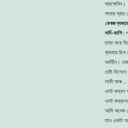
স্যাপােনিন
।
পাতায় প্রায়
ভেষজ ব্যবহা
সর্দি-কাশি
:
স
চামচ করে দি
ব্যবহার
ছিল।
অর্থহীন। মে
চেষ্টা হিসেব
লাকী
আৰু
..
ওলট কম্বল শ
ওলট কম্বলের
আমি অনেক চেষ
তাও একটা অর