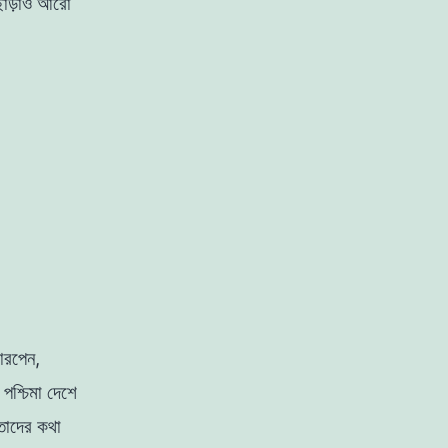
াড়াও আরাে
টারপেন,
র
পশ্চিমা দেশে
তাদের
কথা