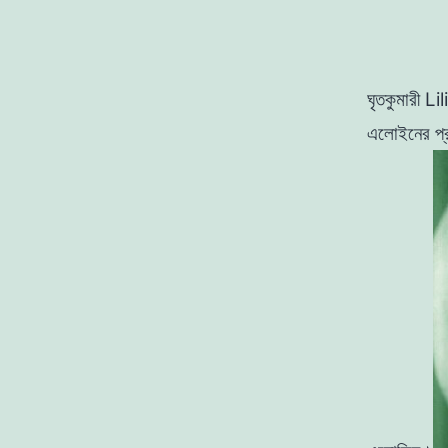
ঘৃতকুমারী 
এলােইনের
প