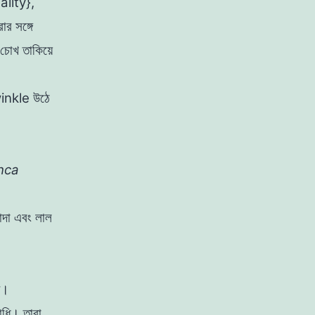
lity},
র সঙ্গে
চোখ তাকিয়ে
i
nkle
উঠে
nca
সাদা এবং লাল
েন।
াধি
।
তারা