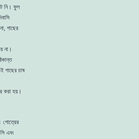
ে নি। ফুল
িবাসি
না
, গাছের
ায়
না
।
ীকান্ত
এই
গাছের চাষ
ার
করা
হয়
।
 গােত্রের
 সি
এবং