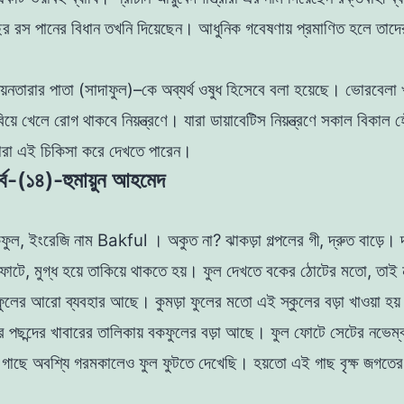
ের রস
পানের বিধান তখনি
দিয়েছেন
।
আধুনিক
গবেষণায়
প্রমাণিত
হলে
তাদে
নয়নতারার পাতা (
সাদাফুল
)
–
কে
অব্যর্থ
ওষুধ
হিসেবে
বলা
হয়েছে। ভােরবেলা 
িয়ে খেলে রােগ থাকবে নিয়ন্ত্রণে।
যারা ডায়াবেটিস নিয়ন্ত্রণে সকাল বিকাল
হ
তারা এই চিকিসা
করে দেখতে পারেন
।
র্ব-(১৪)-হুমায়ুন আহমেদ
কফুল, ইংরেজি নাম Bakful । অকুত না? ঝাকড়া গল্পলের গী, দ্রুত
বাড়ে।
ফোটে,
মুগ্ধ
হয়ে
তাকিয়ে থাকতে হয়।
ফুল
দেখতে
বকের
ঠোটের
মতাে
,
তাই
ফুলের
আরো
ব্যবহার আছে
।
কুমড়া ফুলের মতাে এই স্কুলের বড়া খাওয়া হয়
 পছন্দের খাবারের তালিকায় বকফুলের
বড়া
আছে
।
ফুল ফোটে সেটের
নভেম্
 গাছে অবশ্যি গরমকালেও ফুল ফুটতে দেখেছি
।
হয়তাে
এই
গাছ বৃক্ষ জগতের