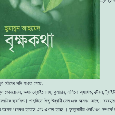
এলােইন ছ
ূর্ণ
যৌগের সনি
পাওয়া
গেছে
,
্লাভােনয়েডস
, অক্সানথ্রোইনােনস,
কুমারিন
, এমিনাে অ্যাসিড
,
ক্টেরল
,
ট্রাই
 ফরমিক
অ্যাসিড
।
গাছটিতে
কিছু
উদ্বায়ী
তেল
এবং অক্সনও
আছে
।
ব্যবহা
য়ে অনেক গবেষণা হয়েছে এবং এখনাে হচ্ছে ।
ঘৃতকুমারীর
ঔষধি গুণ
সম্পর্কে