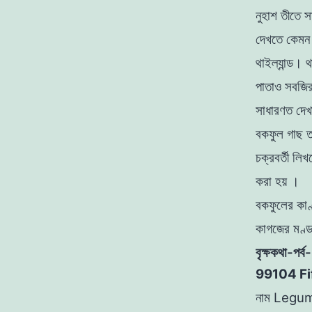
নুহাশ তীতে 
দেখতে কেমন
থাইল্যান্ড। 
পাতাও সবজির
সাধারণত
দে
বকফুল
গাছ
চক্রবর্তী
লিখ
করা হয়
।
বকফুলের
কা
কাগজের মণ্
বৃক্ষকথা-পর্
99104 Fif
নাম
Legum