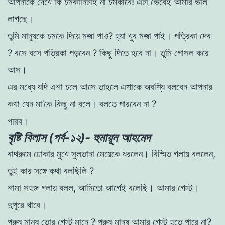
আপনাকে
দেখে
কি
চমকানিটাই
না
চমকাবে
! এটা
ভেবেই
আমার
ভাল
লাগছে
।
তুমি
মানুষকে
চমকে
দিয়ে
মজা
পাও
?
হ্যা
খুব
মজা
পাই
।
পত্রিকা দেব
?
বসে
বসে
পত্রিকা
পড়বেন
?
কিছু
দিতে
হবে
না
।
তুমি
গােসল
করে
আস
।
এর
মধ্যে
যদি
এশা
চলে
আসে
তাহলে
এশাকে
অবশ্যি
বলবেন
আপনার
কথা
যেন
মা
’
কে
কিছু
না
বলে
।
বলতে
পারবেন
না
?
পারব
।
বৃষ্টি বিলাস (পর্ব-১২)- হুমায়ূন আহমেদ
বাথরুমে
ঢােকার
মুখে
সুলতানা
মেয়েকে
ধরলেন
।
বিস্মিত
গলায়
বললেন
,
তুই
কার
সঙ্গে
কথা
বলছিলি
?
শামা
সহজ
গলায়
বলল
,
আমিতাে
আগেই
বলেছি
।
আমার
গেস্ট
।
দুপুরে
খাবে
।
পুরুষ
মানুষ
তাের
গেস্ট
মানে
?
পুরুষ
মানুষ
আমার
গেস্ট
হতে
পারে
না
?