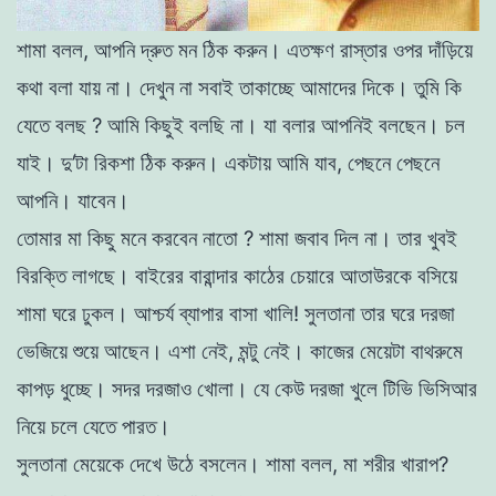
শামা
বলল
,
আপনি
দ্রুত
মন
ঠিক
করুন
।
এতক্ষণ
রাস্তার
ওপর
দাঁড়িয়ে
কথা
বলা
যায়
না
।
দেখুন
না
সবাই
তাকাচ্ছে
আমাদের
দিকে
।
তুমি
কি
যেতে
বলছ ?
আমি
কিছুই
বলছি
না
।
যা
বলার
আপনিই
বলছেন
।
চল
যাই
।
দু
’টা
রিকশা
ঠিক
করুন
।
একটায়
আমি
যাব
,
পেছনে
পেছনে
আপনি
।
যাবেন
।
তােমার
মা
কিছু মনে
করবেন
নাতাে
?
শামা
জবাব
দিল
না
।
তার
খুবই
বিরক্তি
লাগছে
।
বাইরের
বারান্দার
কাঠের
চেয়ারে
আতাউরকে
বসিয়ে
শামা
ঘরে
ঢুকল
।
আশ্চর্য
ব্যাপার
বাসা
খালি
!
সুলতানা
তার
ঘরে
দরজা
ভেজিয়ে
শুয়ে আছেন
।
এশা
নেই
,
মন্টু
নেই
।
কাজের
মেয়েটা
বাথরুমে
কাপড়
ধুচ্ছে
।
সদর
দরজাও
খােলা
।
যে
কেউ
দরজা
খুলে
টিভি
ভিসিআর
নিয়ে
চলে
যেতে
পারত
।
সুলতানা
মেয়েকে
দেখে
উঠে
বসলেন
।
শামা
বলল
,
মা
শরীর
খারাপ
?