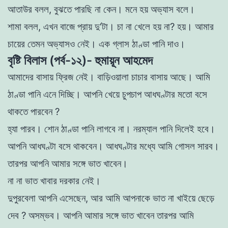
আতাউর
বলল
,
বুঝতে
পারছি
না
কেন
।
মনে
হয়
অভ্যাস
বলে
।
শামা
বলল
,
এখন
বাজে
প্রায়
দু
‘
টা
।
চা
না
খেলে
হয়
না
?
হয়
।
আমার
চায়ের
তেমন
অভ্যাসও
নেই
।
এক
গ্লাস
ঠাণ্ডা
পানি
দাও
।
বৃষ্টি বিলাস (পর্ব-১২)- হুমায়ূন আহমেদ
আমাদের
বাসায়
ফ্রিজ
নেই
।
বাড়িওয়ালা
চাচার
বাসায়
আছে
।
আমি
ঠাণ্ডা পানি
এনে
দিচ্ছি
।
আপনি
খেয়ে
চুপচাপ
আধঘণ্টার
মতাে
বসে
থাকতে
পারবেন
?
হ্যা
পারব
।
শােন ঠাণ্ডা
পানি
লাগবে
না
।
নরম্যাল
পানি
দিলেই
হবে
।
আপনি
আধঘণ্টা
বসে
থাকবেন
।
আধঘণ্টার
মধ্যে
আমি
গােসল
সারব
।
তারপর
আপনি
আমার
সঙ্গে
ভাত
খাবেন
।
না
না
ভাত খাবার
দরকার
নেই
।
দুপুরবেলা আপনি
এসেছেন
,
আর
আমি
আপনাকে
ভাত
না
খাইয়ে
ছেড়ে
দেব
?
অসম্ভব
।
আপনি
আমার
সঙ্গে
ভাত
খাবেন
তারপর আমি