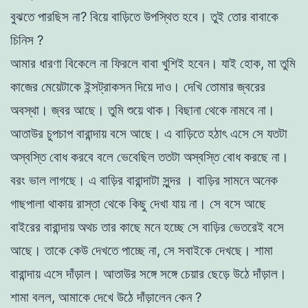
বুঝতে
পারছিস
না
?
বিয়ে
বাড়িতে
উপ
স্থি
ত
হবে
।
তুই
তাের
বাবাকে
চিনিস
?
আমার
ধারণা
বিকেলে
না
ফিরলে
বাবা
খুশিই
হবেন
।
যাই
হােক
,
মা
তুমি
কাজের
মেয়েটাকে
ইন্সট্রাকসন
দিয়ে
দাও
।
দেখি
তােমার
জ্বরের
অবস্থা
।
জ্বর
আছে
।
তুমি
শুয়ে
থাক।
বিছানা
থেকে
নামবে
না
।
আতাউর
চুপচাপ
বারান্দায়
বসে
আছে
।
এ
বাড়িতে
হঠাৎ
এসে
সে
যতটা
অস্বস্তি
বােধ
করবে
বলে
ভেবেছিল
ততটা
অস্বস্তি
বােধ
করছে
না
।
বরং
ভাল
লাগছে
।
এ
বাড়ির
বারান্দাটা
সুন্দর
।
বাড়ির
সামনে অনেক
গাছপালা
থাকায়
রাস্তা
থেকে
কিছু
দেখা
যায়
না
।
সে
বসে
আছে
বাইরের
বারান্দায়
অথচ
তার
কাছে
মনে
হচ্ছে
সে
বাড়ির
ভেতরেই
বসে
আছে
।
তাকে
কেউ
দেখতে
পাচ্ছে
না,
সে
সবাইকে
দেখছে
।
শামা
বারান্দায়
এসে
দাঁড়াল
।
আতাউর
সঙ্গে
সঙ্গে
চেয়ার
ছেড়ে
উঠে
দাঁড়াল
।
শামা
বলল
,
আমাকে
দেখে
উঠে
দাঁড়ালেন
কেন
?