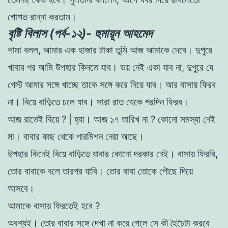
গােশত
রান্না
করতাম
।
বৃষ্টি বিলাস (পর্ব-১২)- হুমায়ূন আহমেদ
শামা
বলল
,
আমার
এক
হাজার
টাকা
তুমি
আজ
আমাকে
দেবে
।
দুপুরে
খাবার
পর
আমি
উপহার
কিনতে
যাব
।
ভয়
নেই
একা
যাব
না
,
দুপুরে
যে
গেস্ট
আমার সঙ্গে
খাচ্ছে
তাকে
সঙ্গে
করে
নিয়ে
যাব
।
আর
বাসায়
ফিরব
না
।
বিয়ে
বাড়িতে
চলে
যাব
।
সারা
রাত
থেকে
পরদিন
ফিরব
।
আজ
রাতেই
বিয়ে
?
|
হ্যা
।
আজ
১৭
তারিখ
না
?
কোনাে
সমস্যা
নেই
মা
।
বাবার
কাছ
থেকে
পারমিশন
নেয়া
আছে
।
উপহার
কিনেই
বিয়ে
বাড়িতে
যাবার
কোনাে
দরকার
নেই
।
বাসায়
ফিরবি
,
তাের
বাবাকে
বলে
তারপর
যাবি
।
তাের
বাবা
তােকে
পৌছে
দিয়ে
আসবে
।
আমাকে
বাসায়
ফিরতেই
হবে
?
অবশ্যই
।
তাের
বাবার
সঙ্গে
দেখা
না
করে
গেলে
সে
কী
হৈচৈটা
করবে