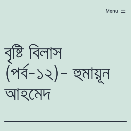
Skip
atoznews24.com
Menu
to
content
বৃষ্টি বিলাস
(পর্ব-১২)- হুমায়ূন
আহমেদ