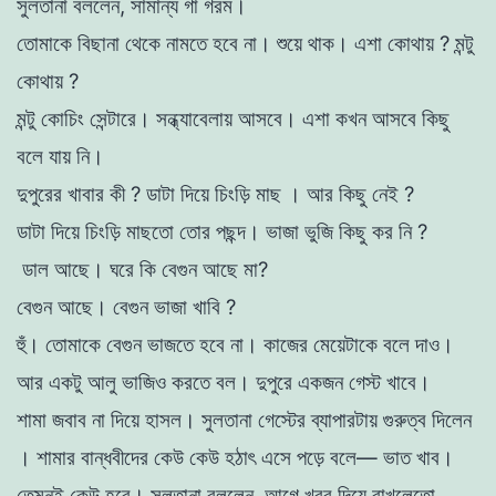
সুলতানা
বললেন
,
সামান্য
গা
গরম
।
তােমাকে
বিছানা
থেকে
নামতে
হবে
না
।
শুয়ে
থাক
।
এশা
কোথায়
?
মন্টু
কোথায়
?
মন্টু
কোচিং
সেন্টারে
। সন্ধ্যাবেলায়
আসবে
।
এশা
কখন আসবে
কিছু
বলে
যায়
নি
।
দুপুরের
খাবার
কী
?
ডাটা
দিয়ে
চিংড়ি
মাছ
।
আর
কিছু
নেই
?
ডাটা
দিয়ে
চিংড়ি মাছতাে
তাের
পছন্দ
।
ভাজা
ভুজি
কিছু
কর
নি
?
ডাল
আছে
।
ঘরে
কি
বেগুন
আছে
মা
?
বেগুন
আছে
।
বেগুন
ভাজা
খাবি
?
হুঁ
।
তােমাকে
বেগুন
ভাজতে
হবে
না
।
কাজের মেয়েটাকে
বলে
দাও
।
আর
একটু
আলু
ভাজিও
করতে
বল।
দুপুরে
একজন
গেস্ট
খাবে
।
শামা
জবাব
না
দিয়ে
হাসল
।
সুলতানা
গেস্টের
ব্যাপারটায়
গুরুত্ব
দিলেন
।
শামার
বান্ধবীদের
কেউ
কেউ
হঠাৎ
এসে
পড়ে
বলে
—
ভাত
খাব
।
তেমনই
কেউ
হবে
।
সুলতানা
বললেন
,
আগে
খবর
দিয়ে
রাখলেতাে