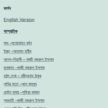
ভার্সন
English Version
সাম্প্রতিক
সাধ -মনোমোহন বর্মন
ইচ্ছা -আহসান হাবীব
আপন-পিয়াসী – কাজী নজরুল ইসলাম
মুনাজাত -কাজী নজরুল ইসলাম
হঠাৎ দেখা – রবীন্দ্রনাথ ঠাকুর
পাখির মতো -আল মাহমুদ
ছোটন ঘুমায় -সুফিয়া কামাল
প্রভাতী -কাজী নজরুল ইসলাম