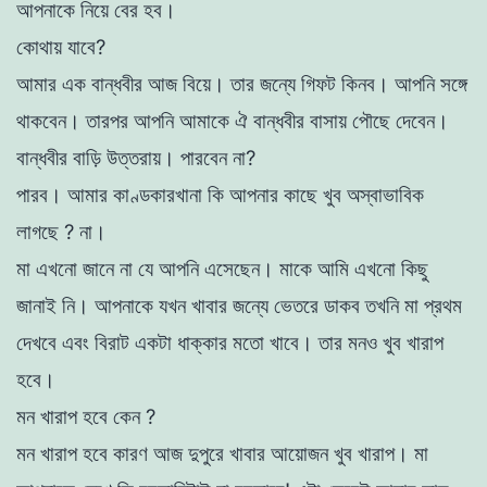
আপনাকে
নিয়ে
বের
হব
।
কোথায়
যাবে
?
আমার
এক
বান্ধবীর
আজ
বিয়ে
।
তার
জন্যে
গিফট
কিনব
।
আপনি
সঙ্গে
থাকবেন।
তারপর
আপনি
আমাকে
ঐ
বান্ধবীর
বাসায়
পৌছে
দেবেন
।
বান্ধবীর
বাড়ি
উত্তরায়
।
পারবেন
না
?
পারব
।
আমার
কাণ্ডকারখানা
কি
আপনার
কাছে
খুব
অস্বাভাবিক
লাগছে
?
না।
মা
এখনাে
জানে
না
যে
আপনি
এসেছেন
।
মাকে
আমি
এখনাে
কিছু
জানাই
নি
।
আপনাকে
যখন
খাবার
জন্যে
ভেতরে
ডাকব
তখনি মা
প্রথম
দেখবে
এবং
বিরাট
একটা
ধাক্কার মতাে
খাবে
।
তার
মনও
খুব
খারাপ
হবে
।
মন
খারাপ
হবে
কেন
?
মন
খারাপ
হবে
কারণ
আজ
দুপুরে খাবার আয়ােজন
খুব
খারাপ
।
মা