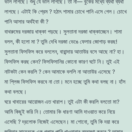
ভাল
লাগছে
।
শুধু
যে
ভাল লাগছে
।
তা
না
—
বুকের
মধ্যে
ব্যথা
ব্যথা
লাগছে
।
এটাই
কি
প্রেম
?
হঠাৎ
শামার
চোখে
পানি
এসে
গেল
।
চোখে
পানি
আসার
অর্থইবা
কী
?
বাথরুমের দরজায়
ধাক্কা
পড়ছে
।
সুলতানা
দরজা ধাক্কাচ্ছেন
।
শামা
বলল
,
কী
হলাে
মা
?
তুমি
দেখি
দরজা
ভেঙে
ফেলার
জোগাড়
করছ
!
সুলতানা
ফিসফিস
করে
বললেন
,
বারান্দায়
আতাউর
বসে
আছে
না
?
হা
।
ফিসফিস
করছ
কেন
?
ফিসফিসানির
কোনাে
কারণ
ঘটে
নি
।
তুই
এই
নাটকটা
কেন
করলি
?
কেন
আমাকে
বললি
না
আতাউর
এসেছে
?
মা
প্লিজ ফিসফিস
করবে
না
তাে
।
মনে
হচ্ছে
তুমি
কথা
বলছ
না
।
হাঁস
কথা
বলছে
।
ঘরে
খাবারের
আয়ােজন
এত
খারাপ
।
তুই
এটা
কী
করলি
বলতাে
মা
?
আমি
কিছুই
করি
নি
।
তােমার
কি
ধারণা
আমি
দাওয়াত
করে
নিয়ে
এসেছি
?
দ্রলােক
নিজেই
এসেছেন
।
মা
শােনাে
,
তুমি
কি
দয়া
করে
জমিদার
সাহেবকে
এক
গ্লাস
পানি
খাওয়াবার
ব্যবস্থা
করবে
?
আমার