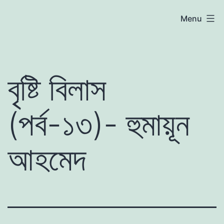
Skip
atoznews24.com
Menu
to
content
বৃষ্টি বিলাস
(পর্ব-১৩)- হুমায়ূন
আহমেদ