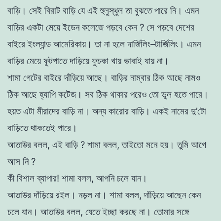
বাড়ি
।
সেই
বিরাট
বাড়ি
যে
এই
হুলুস্থুল
তা
বুঝতে
পারে
নি
।
এমন
বাড়ির
একটা
মেয়ে
ইডেন
কলেজে
পড়বে
কেন
?
সে
পড়বে
দেশের
বাইরে
ইংল্যান্ড
আমেরিকায়
।
তা
না
হলে
দার্জিলিং
–
টার্জিলিং
।
এমন
বাড়ির
মেয়ে
ফুটপাতে
দাড়িয়ে
ফুচকা
খায়
ভাবাই
যায়
না
।
শামা
গেটের
বাইরে
দাঁড়িয়ে
আছে
।
বাড়ির
নাম্বার
ঠিক
আছে
নামও
ঠিক
আছে
হ্যাপি
কটেজ
।
সব
ঠিক
থাকার
পরেও
তাে
ভুল
হতে
পারে
।
হয়ত
এটা
মীরাদের
বাড়ি
না
।
অন্য
কারাের
বাড়ি
।
একই
নামের
দু
’
টো
বাড়িতে
থাকতেই
পারে
।
আতাউর
বলল
,
এই বাড়ি
?
শামা
বলল
,
তাইতাে
মনে
হয়
।
তুমি
আগে
আস
নি
?
কী
বিশাল
ব্যাপার
!
শামা
বলল
,
আপনি
চলে
যান
।
আতাউর
দাঁড়িয়ে
রইল
।
নড়ল
না
।
শামা
বলল
,
দাঁড়িয়ে
আছেন
কেন
চলে
যান
।
আতাউর
বলল
,
যেতে
ইচ্ছা
করছে
না
।
তােমার
সঙ্গে