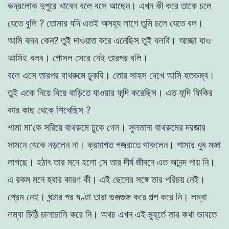
ভদ্রলােক
দুপুরে
খাবেন
বলে
বসে
আছেন
।
এখন
কী
করে
তাকে
চলে
যেতে
বুলি
?
তােমার
যদি
এতই
অসহ্য
লাগে
তুমি
চলে
যেতে
বল
।
আমি
বলব
কেন
?
তুই
দাওয়াত
করে
এনেছিস
তুই
বলবি
।
আচ্ছা
যাও
আমিই
বলব
।
গােসল
সেরে
নেই
তারপর
বলি
।
বলে
এসে
তারপর
বাথরুমে
ঢুকবি
।
তাের
সাহস
দেখে
আমি
হতভম্ব
।
তুই
একে
নিয়ে
বিয়ে
বাড়িতে
যাওয়ার
ফন্দি
করেছিস
।
এত
ফন্দি
ফিকির
কার কাছ
থেকে
শিখেছিস
?
শামা
মা
‘
কে
সরিয়ে
বাথরুমে
ঢুকে
গেল
।
সুলতানা
বাথরুমের
দরজার
সামনে
থেকে
নড়লেন
না
।
ক্রমাগত
গজরাতে
থাকলেন
।
শামার
খুব
মজা
লাগছে
।
হ
ঠা
ৎ
তার
মনে
হলাে
সে
তার
দীর্ঘ
জীবনে
এত
আনন্দ
পায়
নি
।
এ
রকম
মনে হবার
কারণ
কী
।
এই
ছেলের
সঙ্গে
তার পরিচয়
নেই
।
প্রেম
নেই
।
ঘন্টার
পর
ঘণ্টা
তারা
গুজগুজ
করে
গল্প
করে
নি
।
লম্বা
লম্বা
চিঠি
চালাচালি
করে
নি
।
অথচ
এখন
এই
মুহূর্তে
তার
কথা
ভাবতে