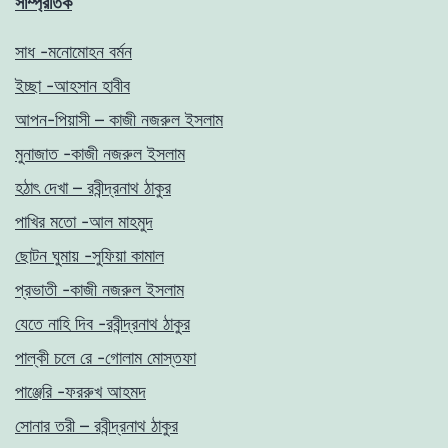
সাম্প্রতিক
সাধ -মনোমোহন বর্মন
ইচ্ছা -আহসান হাবীব
আপন-পিয়াসী – কাজী নজরুল ইসলাম
মুনাজাত -কাজী নজরুল ইসলাম
হঠাৎ দেখা – রবীন্দ্রনাথ ঠাকুর
পাখির মতো -আল মাহমুদ
ছোটন ঘুমায় -সুফিয়া কামাল
প্রভাতী -কাজী নজরুল ইসলাম
যেতে নাহি দিব -রবীন্দ্রনাথ ঠাকুর
পাল্কী চলে রে -গোলাম মোস্তফা
পাঞ্জেরি -ফররুখ আহমদ
সোনার তরী – রবীন্দ্রনাথ ঠাকুর