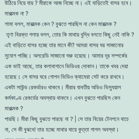
উঠিয়ে
নিয়ে
যায়
?
মীরাকে
আজ
নিচ্ছে
না
।
এই
বাড়িতেই
বাসর
হবে
।
মারাত্মক
না
?
শামা
বলল
,
মারাত্মক
কেন
?
বুঝতে
পারছিস
না
কেন
মারাত্মক
?
তৃণা বিরক্ত
গলায়
বলল
,
তাের
কি
মাথায়
বুদ্ধি বলতে কিছু
নেই
নাকি
?
এই
বাড়িতে
বাসর
হচ্ছে
তার
মানে
কী
?
আমরা
বাসর
ঘর
সাজানাের
সুযােগ
পাচ্ছি
।
অলরেডি
সাজানাে
শুরু
হয়েছে
।
আমার
দূর
সম্পর্কের
এক
ভাই
আছে
,
তার
কলাবাগানে
ভিডিওর
দোকান
।
তাকে
খবর
দেয়া
হয়েছে
।
সে
বাসর
ঘরে
গােপন
ভিডিও
ক্যামেরা
সেট
করে
রাখবে
।
একটা
সাউন্ড
রেকর্ডারও
থাকবে
।
মীরার
যাবতীয়
অডিও ভিস্যুয়াল
কর্মকাণ্ড
রেকর্ডের
অবস্থায়
থাকবে
।
এখন
বুঝতে
পারছিস
কেন
মারাত্মক
?
পারছি
।
মীরা
কিছু
বুঝতে
পারছে
না
? |
সে
তার বিয়ের
টেনশনে বাচে
না
, সে
কী
বুঝবে
!
তার
হচ্ছে
মাথার
ঘায়ে
কুত্তা
পাগল
অবস্থা
।