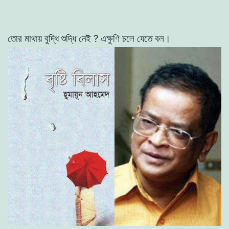
তাের
মাথায়
বুদ্ধি
শুদ্ধি
নেই
?
এক্ষুণি
চলে
যেতে
বল
।