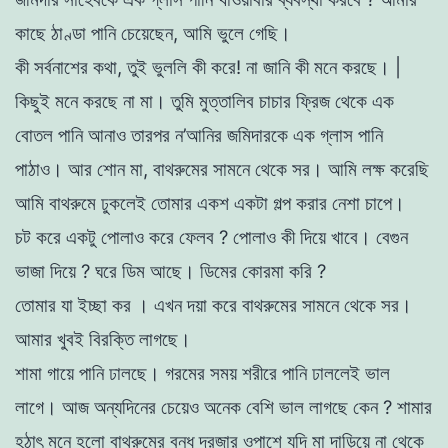
কাছে
ঠাণ্ডা
পানি
চেয়েছেন
,
আমি
ভুলে
গেছি
।
কী
সর্বনাশের
কথা
,
তুই
ভুললি
কী
করে
!
না
জানি
কী
মনে
করছে
।
|
কিছুই
মনে
করছে
না
মা
।
তুমি
মুত্তালিব
চাচার ফ্রিজ
থেকে
এক
বােতল
পানি
আনাও
তারপর
ন
’
আনির
জমিদারকে
এক
গ্লা
স
পানি
পাঠাও
।
আর
শােন
মা
,
বাথরুমের
সামনে
থেকে
সর
।
আমি
লক্ষ
করেছি
আমি
বাথরুমে
ঢুকলেই
তােমার
একশ
একটা
গল্প
করার
নেশা চাপে
।
চট
করে
একটু
পােলাও
করে
ফেলব
?
পােলাও
কী
দিয়ে
খাবে
।
বেগুন
ভাজা দিয়ে
?
ঘরে
ডিম
আছে
।
ডিমের
কোরমা
করি
?
তােমার
যা
ইচ্ছা কর
।
এখন
দয়া
করে
বাথরুমের
সামনে
থেকে
সর
।
আমার
খুবই
বিরক্তি
লাগছে
।
শামা
গায়ে
পানি
ঢালছে
।
গরমের
সময়
শরীরে
পানি
ঢাললেই
ভাল
লাগে
।
আজ
অন্যদিনের
চেয়েও
অনেক
বেশি
ভাল
লাগছে
কেন
?
শামার
হঠাৎ
মনে
হলাে
বাথরুমের
বন্ধ
দরজার
ওপাশে
যদি
মা
দাড়িয়ে
না
থেকে