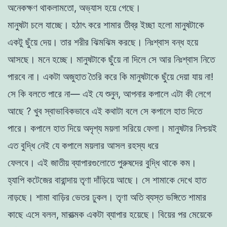
অনেকক্ষণ
থাকলামতাে
,
অভ্যাস
হয়ে
গেছে
।
মানুষটা
চলে
যাচ্ছে
।
হঠাৎ
করে
শামার
তীব্র
ইচ্ছা
হলাে
মানুষটাকে
একটু
ছুঁয়ে
দেয়
।
তার
শরীর
ঝিমঝিম
করছে
।
নিঃশ্বাস
বন্ধ
হয়ে
আসছে
।
মনে
হচ্ছে
।
মানুষটাকে
ছুঁয়ে
না
দিলে
সে
আর
নিঃশ্বাস
নিতে
পারবে
না
।
একটা
অজুহাত
তৈরি
করে
কি
মানুষটাকে
ছুঁয়ে দেয়া
যায়
না
!
সে
কি
বলতে
পারে
না
—
এই
যে
শুনুন
,
আপনার
কপালে
এটা
কী
লেগে
আছে
?
খুব
স্বাভাবিকভাবে
এই
কথাটা
বলে
সে
কপালে
হাত
দিতে
পারে
।
কপালে
হাত
দিয়ে
অদৃশ্য
ময়লা
সরিয়ে
ফেলা
।
মানুষটার
নিশ্চয়ই
এত
বুদ্ধি
নেই
যে
কপালে
ময়লার
আসল
রহস্য
ধরে
ফেলবে
।
এই
জাতীয়
ব্যাপারগুলােতে
পুরুষদের
বুদ্ধি
থাকে
কম
।
হ্যাপি
কটেজের
বারান্দায়
তৃণা
দাঁড়িয়ে
আছে
।
সে
শামাকে
দেখে
হাত
নাড়ছে
। শামা
বাড়ির
ভেতর
ঢুকল
।
তৃণা
অতি
ব্যস্ত
ভঙ্গিতে
শামার
কাছে
এসে
বলল
,
মারাত্মক
একটা
ব্যাপার
হয়েছে
।
বিয়ের
পর
মেয়েকে