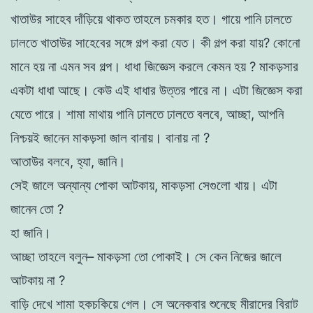
খাতাউর
সাহেব
দাঁড়িয়ে
থাকত
তাহলে
চমকার
হত
।
গায়ে
পানি
ঢালতে
ঢালতে
খাতাউর
সাহেবের
সঙ্গে
গল্প
করা
যেত
।
কী
গল্প
করা
যায়
?
কোনাে
মানে
হয়
না
এমন
সব
গল্প
।
ধাধা
জিজ্ঞেস
করলে
কেমন
হয়
?
মাকড়সার
একটা
ধাধা
আছে
।
কেউ
এই
ধাধার
উত্তর
পারে
না
।
এটা
জিজ্ঞেস
করা
যেতে পারে
।
শামা
মাথায়
পানি
ঢালতে
ঢালতে
বলবে
,
আচ্ছা
,
আপনি
নিশ্চয়ই
জানেন
মাকড়সা
জাল
বানায়
।
বানায়
না
?
আতাউর
বলবে
,
হ্যা
,
জানি
।
সেই
জালে
অন্যান্য পােকা
আটকায়
,
মাকড়সা
সেগুলাে
খায়
।
এটা
জানেন
তাে
?
হা
জানি
।
আচ্ছা
তাহলে
বলুন
–
মাকড়সা
তাে
পােকাই
।
সে কেন
নিজের
জালে
আটকায়
না
?
বাড়ি
দেখে
শামা
হকচকিয়ে
গেল
।
সে
অনেকবার
শুনেছে
মীরাদের
বিরাট