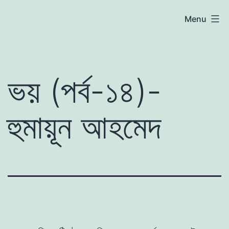
Skip
atoznews24.com
Menu
to
content
ভয় (পর্ব-১৪)-
হুমায়ূন আহমেদ