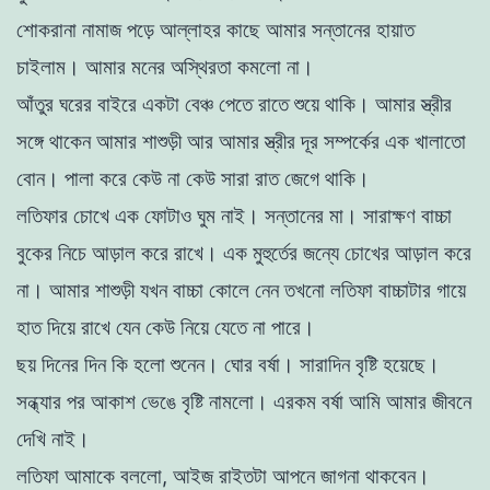
শােকরানা
নামাজ
পড়ে
আল্লাহর
কাছে
আমার
সন্তানের
হায়াত
চাইলাম
।
আমার
মনের
অস্থিরতা
কমলাে
না
।
আঁতুর
ঘরের
বাইরে
একটা
বেঞ্চ
পেতে
রাতে
শুয়ে
থাকি
।
আমার
স্ত্রীর
সঙ্গে
থাকেন
আমার
শাশুড়ী
আর
আমার
স্ত্রীর
দূর
সম্পর্কের
এক
খালাতাে
বােন
।
পালা
করে
কেউ
না
কেউ
সারা
রাত
জেগে
থাকি
।
লতিফার
চোখে
এক
ফোটাও
ঘুম
নাই
।
সন্তানের
মা
।
সারাক্ষণ
বাচ্চা
বুকের
নিচে
আড়াল
করে
রাখে
।
এক
মুহুর্তের
জন্যে
চোখের
আড়াল
করে
না
।
আমার
শাশুড়ী
যখন
বাচ্চা
কোলে
নেন
তখনাে
লতিফা
বাচ্চাটার
গায়ে
হাত
দিয়ে
রাখে
যেন
কেউ
নিয়ে যেতে
না
পারে
।
ছয়
দিনের
দিন
কি
হলাে
শুনেন
।
ঘাের
বর্ষা
।
সারাদিন
বৃষ্টি
হয়েছে
।
সন্ধ্যার
পর
আকাশ
ভেঙে
বৃষ্টি
নামলাে
।
এরকম
বর্ষা আমি
আমার
জীবনে
দেখি
নাই
।
লতিফা
আমাকে
বললাে
,
আইজ
রাইতটা
আপনে
জাগনা
থাকবেন
।