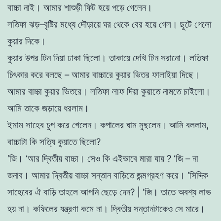
বাচ্চা
নাই
।
আমার
শাশুড়ী
ফিট
হয়ে
পড়ে
গেলেন
।
লতিফা
ঝড়
–
বৃষ্টির
মধ্যে
দৌড়ায়ে
ঘর
থেকে
বের
হয়ে
গেল
।
ছুটে
গেলাে
কুয়ার
দিকে
।
কুয়ার
উপর
টিন
দিয়া
ঢাকা
ছিলাে
।
তাকায়ে
দেখি
টিন
সরানাে
।
লতিফা
চিৎকার
করে
বলছে
–
আমার
বাচ্চারে
কুয়ার
ভিতর
ফালাইয়া
দিছে
।
আমার
বাচ্চা
কুয়ার
ভিতরে
।
লতিফা
লাফ
দিয়া
কুয়াতে
নামতে
চাইলাে
।
আমি
তাকে
জড়ায়ে
ধরলাম
।
ইমাম
সাহেব
চুপ
করে
গেলেন
।
কপালের
ঘাম
মুছলেন
।
আমি
বললাম
,
বাচ্চাটা
কি
সত্যি
কুয়াতে
ছিলাে
?
‘
জি
।
‘
আর
দ্বিতীয়
বাচ্চা
।
সেও
কি
এইভাবে
মারা
যায়
?
‘
জি
–
না
জনাব
।
আমার
দ্বিতীয়
বাচ্চা
সন্তান
বাড়িতে
জন্মগ্রহণ
করে
।
‘
সিদ্দিক
সাহেবের
ঐ
বাড়ি
তাহলে
আপনি
ছেড়ে
দেন
?
|
‘
জি
।
তাতে
অবশ্য
লাভ
হয়
না
। কফিলের
যন্ত্রণা
কমে
না
।
দ্বিতীয়
সন্তানটাকেও
সে
মারে
।