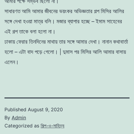
আমার
পক্ষে
সম্ভব
ছিলাে
না
।
সাধারণত
আমি
আমার
জীবনের
ভয়ংকর
অভিজ্ঞতার
গল্প
মিসির
আলির
সঙ্গে
দেখা
হওয়া
মাত্র
বলি
।
মজার
ব্যাপার
হচ্ছে
–
ইমাম
সাহেবের
এই
গল্প
তাকে
বলা
হলাে
না
।
ঢাকায়
ফেরার
তিনদিনের
মাথায়
তার
সঙ্গে
আমার
দেখা
।
নানান
কথাবার্তা
হলাে
–
এটা
বাদ
পড়ে
গেলাে
।
|
দুমাস
পর
মিসির
আলি
আমার
বাসায়
এলেন
।
Published
August 9, 2020
By
Admin
Categorized as
শিল্প-ও-সাহিত্য