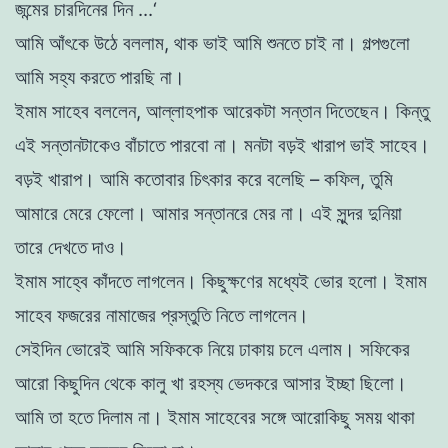
জন্মের
চারদিনের
দিন
.
.
.
‘
আমি
আঁৎকে
উঠে
বললাম
,
থাক
ভাই
আমি
শুনতে
চাই
না
।
গল্পগুলাে
আমি
সহ্য
করতে
পারছি
না
।
ইমাম
সাহেব
বললেন
,
আল্লাহপাক
আরেকটা
সন্তান
দিতেছেন
।
কিন্তু
এই
সন্তানটাকেও
বাঁচাতে
পারবাে
না
।
মনটা
বড়ই
খারাপ
ভাই
সাহেব
।
বড়ই
খারাপ
।
আমি
কতােবার
চিৎকার
করে
বলেছি
–
কফিল,
তুমি
আমারে
মেরে
ফেলাে
।
আমার
সন্তানরে
মের
না
।
এই
সুন্দর
দুনিয়া
তারে
দেখতে
দাও
।
ইমাম
সাহ্বে
কাঁদতে
লাগলেন
।
কিছুক্ষণের
মধ্যেই
ভাের
হলাে
।
ইমাম
সাহেব
ফজরের
নামাজের
প্রস্তুতি
নিতে
লাগলেন
।
সেইদিন
ভােরেই
আমি
সফিককে
নিয়ে
ঢাকায়
চলে
এলাম
।
সফিকের
আরাে
কিছুদিন
থেকে
কালু
খা
রহস্য
ভেদকরে
আসার
ইচ্ছা
ছিলাে
।
আমি
তা
হতে
দিলাম
না
।
ইমাম
সাহেবের
সঙ্গে
আরােকিছু
সময়
থাকা