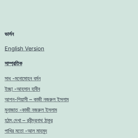
ভার্সন
English Version
সাম্প্রতিক
সাধ -মনোমোহন বর্মন
ইচ্ছা -আহসান হাবীব
আপন-পিয়াসী – কাজী নজরুল ইসলাম
মুনাজাত -কাজী নজরুল ইসলাম
হঠাৎ দেখা – রবীন্দ্রনাথ ঠাকুর
পাখির মতো -আল মাহমুদ