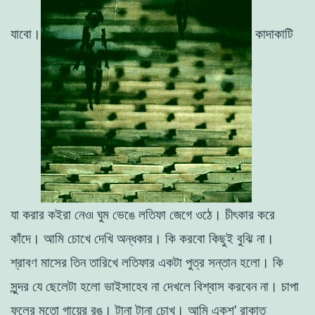
যাবাে
।
কাদাকাটি
যা
করার
কইরা
নেও৷
ঘুম
ভেঙে
লতিফা
জেগে
ওঠে
।
চীৎকার
করে
কাঁদে
।
আমি চোখে
দেখি
অন্ধকার
।
কি
করবাে
কিছুই
বুঝি না
।
শ্রাবণ
মাসের
তিন
তারিখে
লতিফার
একটা
পুত্র
সন্তান
হলাে
।
কি
সুন্দর
যে
ছেলেটা
হলাে
ভাইসাহেব
না
দেখলে
বিশ্বাস
করবেন
না
।
চাপা
ফুলের
মতাে গায়ের
রঙ
।
টানা
টানা
চোখ
।
আমি
একশ
’
রাকাত