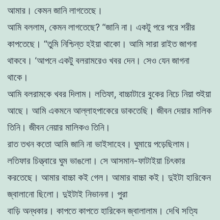
আমার
।
কেমন
জানি
লাগতেছে
।
আমি
বললাম
,
কেমন
লাগতেছে
?
“
জানি
না
।
একটু
পরে
পরে শরীর
কাপতেছে
।
“
তুমি
নিশ্চিন্ত
হইয়া
থাকো
।
আমি
সারা
রাইত
জাগনা
থাকবে
।
‘
আপনে
একটু
বলরামরেও
খবর
দেন
।
সেও
যেন জাগনা
থাকে
।
আমি
বলরামকে
খবর
দিলাম
।
লতিফা
,
বাচ্চাটারে
বুকের
নিচে
নিয়া
শুইয়া
আছে
।
আমি
একমনে
আল্লাহপাকেরে
ডাকতেছি
।
জীবন দেয়ার
মালিক
তিনি
।
জীবন
নেয়ার
মালিকও
তিনি
।
রাত
তখন
কতাে আমি
জানি
না
ভাইসাহেব
।
ঘুমায়ে
পড়েছিলাম
।
লতিফার
চিত্ত্বারে
ঘুম
ভাঙলাে
।
সে
আসমান-
ফাটাইয়া
চিৎকার
করতেছে
।
আমার
বাচ্চা
কই
গেল
।
আমার
বাচ্চা
কই
।
দুইটা
হারিকেন
জ্বালানাে
ছিলাে
।
দুইটাই
নিভাননা
।
পুরা
বাড়ি
অন্ধকার
।
কাপতে
কাপতে
হারিকেন
জ্বালালাম
।
দেখি
সত্যি