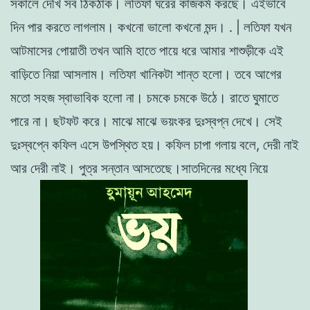
সকালে
দেখি
সব
ঠিকঠাক
।
লতিফা
ঘরের
কাজকর্ম
করছে
।
এইভাবে
দিন
পার
করতে
লাগলাম
।
কখনাে
ভালাে
কখনাে
মন্দ
।
.
|
লতিফা
যখন
আটমাসের
পােয়াতী
তখন
আমি
হাতে পায়ে
ধরে
আমার
শাশুড়ীকে
এই
বাড়িতে
নিয়া
আসলাম
।
লতিফা
খানিকটা
শান্ত
হলাে
।
তবে
আগের
মতাে
সহজ
স্বাভাবিক
হলাে
না
।
চমকে
চমকে
উঠে
।
রাতে
ঘুমাতে
পারে
না
।
ছটফট
করে
।
মা
ঝে
মাঝে
ভয়ংকর
দুঃস্বপ্ন
দেখে
।
সেই
দুঃস্বপ্নে
কফিল
এসে
উপস্থিত হয়
।
কফিল
চাপা
গলায়
বলে
,
দেরী
নাই
আর
দেরী
নাই
।
পুত্র
সন্তান
আসতেছে
।
সাতদিনের
মধ্যে
নিয়ে