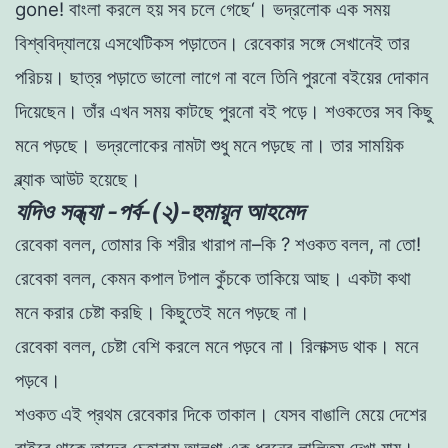
gone
!
বাংলা
করলে
হয়
সব
চলে
গেছে
‘
।
ভদ্রলােক
এক
সময়
বিশ্ববিদ্যালয়ে
এসথেটিকস
পড়াতেন
।
রেবেকার
সঙ্গে
সেখানেই
তার
পরিচয়
।
ছাত্র
পড়াতে
ভালাে
লাগে
না
বলে
তিনি
পুরনাে
বইয়ের
দোকান
দিয়েছেন
।
তাঁর
এখন
সময়
কাটছে
পুরনাে
বই
পড়ে
।
শওকতের
সব
কিছু
মনে
পড়ছে
।
ভদ্রলােকের
নামটা
শুধু
মনে
পড়ছে
না
।
তার
সাময়িক
ব্ল্যাক
আউট
হয়েছে
।
যদিও সন্ধ্যা -পর্ব-(২)-হুমায়ূন আহমেদ
রেবেকা
বলল
,
তােমার
কি
শরীর
খারাপ
না
–
কি
?
শওকত
বলল
,
না
তাে
!
রেবেকা
বলল
,
কেমন
কপাল
টপাল
কুঁচকে তাকিয়ে
আছ
।
একটা
কথা
মনে
করার
চেষ্টা
করছি
।
কিছুতেই
মনে
পড়ছে
না
।
রেবেকা
বলল
,
চেষ্টা
বেশি
করলে
মনে
পড়বে
না
।
রিলাক্সড
থাক
।
মনে
পড়বে
।
শওকত
এই
প্রথম
রেবেকার
দিকে তাকাল
।
যেসব
বাঙালি
মেয়ে
দেশের