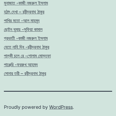
মুনাজাত -কাজী নজরুল ইসলাম
হঠাৎ দেখা – রবীন্দ্রনাথ ঠাকুর
পাখির মতো -আল মাহমুদ
ছোটন ঘুমায় -সুফিয়া কামাল
প্রভাতী -কাজী নজরুল ইসলাম
যেতে নাহি দিব -রবীন্দ্রনাথ ঠাকুর
পাল্কী চলে রে -গোলাম মোস্তফা
পাঞ্জেরি -ফররুখ আহমদ
সোনার তরী – রবীন্দ্রনাথ ঠাকুর
Proudly powered by
WordPress
.