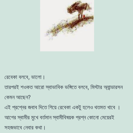
রেবেকা
বলবে
,
ভালাে
।
তারপরই
শওকত
আরাে
স্বাভাবিক
ভঙ্গিতে
বলবে
,
মিস্টার
অ্যান্ডারসন
কেমন
আছেন
?
এই
প্রশ্নের
জবাব
দিতে
গিয়ে
রেবেকা
একটু
হলেও
থতমত
খাবে
।
আগের
স্বামীর
মুখে
বর্তমান
স্বামীবিষয়ক
প্রশ্ন
কোনাে
মেয়েরই
সহজভাবে
নেবার
কথা
।