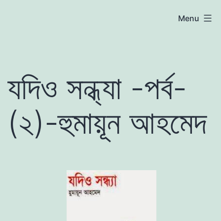
Skip
atoznews24.com
Menu
to
content
যদিও সন্ধ্যা -পর্ব-
(২)-হুমায়ূন আহমেদ