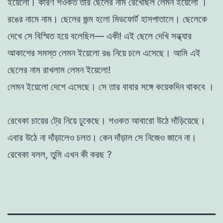
ইয়েলাে
।
কারণ
শওকত
তার
ছেলের
নাম
রেখেছিল
লেমন
ইয়েলাে
।
রঙের
নামে
নাম
।
ছেলের
জন্ম
হলাে
মিডফোর্ট
হাসপাতালে
।
ছেলেকে
দেখে সে
বিস্মিত
হয়ে
বলেছিল
—
একী
!
এই
ছেলে
দেখি
সন্ধ্যার
আকাশের
সমস্ত
লেমন
ইয়েলাে
রঙ
নিয়ে
চলে
এসেছে
।
আমি
এই
ছেলের
নাম
রাখলাম
লেমন
ইয়েলাে
!
লেমন
ইয়েলাে
দেশে
এসেছে
।
সে
তার
বাবার
সঙ্গে
কয়েকদিন
থাকবে
।
রেবেকা
চায়ের
ট্রে
নিয়ে
ঢুকেছে
।
শওকত
আবারাে
উঠে
দাঁড়িয়েছে
।
এবার
উঠে
না
দাঁড়ালেও
চলত
।
কেন
দাঁড়াল
সে
নিজেও
জানে
না
।
রেবেকা
বলল
,
তুমি
এখন
কী
করছ
?