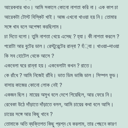
আরেকবার
খাও
।
আমি
সকালে
কোনাে
নাশতা
করি
না
।
এক
কাপ
চা
আরেকটা
টোস্ট
বিস্কিট
খাই
।
আজ
এখনাে
খাওয়া
হয়
নি
।
তােমার
সঙ্গে
খাব
বলে
অপেক্ষা
করছিলাম
।
চা
দিতে
বলাে
।
তুমি
নাশতা
খেয়ে
এসেছ
?
হ্যা
।
কী
নাশতা
করলে
?
পরােটা
আর
বুটের
ডাল
।
রেস্টুরেন্টের
রান্না
?
হঁ্যা
।
খাওয়া
–
দাওয়া
কি
সব
হােটেল
থেকে
আসে
?
একবেলা
ঘরে
রান্না
হয়
।
একবেলাটা
কখন
?
রাতে
।
কে
রাঁধে
?
আমি
নিজেই
রাঁধি
।
ভাত
ডিম
ভাজি
ডাল
।
সিম্পল
ফুড
।
বাসায়
কাজের
কোনাে
লােক
নেই
?
একজন
ছিল
।
মায়ের
অসুখ
বলে
দেশে
গিয়েছিল
,
আর
ফেরে
নি
।
রেবেকা
উঠে
দাঁড়াতে
দাঁড়াতে
বলল
,
আমি
চায়ের
কথা
বলে
আসি
।
চায়ের
সঙ্গে
আর
কিছু
খাবে
?
তােমাকে অতি
ব্যক্তিগত
কিছু
প্রশ্ন
যে
করলাম
,
তার
পেছনে
কারণ