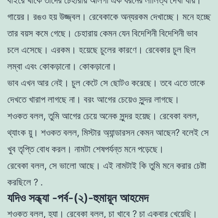
বাইরে
থাকে
তাদের
চেহারায়
আলগা
এক
ধরনের
লালিত্য
দেখা
যায়
।
গায়ের
।
রঙও
হয়
উজ্জ্বল
।
রেবেকাকে
অন্যরকম
দেখাচ্ছে
।
মনে
হচ্ছে
তার
বয়স
কমে
গেছে
।
চেহারায়
কেমন
যেন
বিদেশিনী
বিদেশিনী
ভাব
চলে
এসেছে
।
এরকম
।
হয়েছে
চুলের
কারণে
।
রেবেকার
চুল
ছিল
লম্বা
এবং
কোকড়ানাে
।
কোকড়ানাে
।
ভাব
এখন
আর
নেই
।
চুল
কেটে
সে
ছােটও
করেছে
।
তবে
এতে
তাকে
দেখতে
খারাপ
লাগছে
না
।
বরং
আগের
চেয়েও
সুন্দর
লাগছে
।
শওকত
বলল
,
তুমি
আগের
চেয়ে
অনেক
সুন্দর
হয়েছ
।
রেবেকা
বলল
,
থ্যাংক
য়ু
।
শওকত
বলল
,
মিস্টার
অ্যান্ডারসন
কেমন
আছেন
?
বলেই
সে
খুব
তৃপ্তি
বােধ
করল
।
নামটা
শেষপর্যন্ত
মনে
পড়েছে
।
রেবেকা
বলল
,
সে
ভালাে
আছে
।
এই
নামটাই
কি
তুমি
মনে
করার
চেষ্টা
করছিলে
? .
যদিও সন্ধ্যা -পর্ব-(২)-হুমায়ূন আহমেদ
শওকত
বলল
,
হ্যা
।
রেবেকা
বলল
,
চা
খাবে
?
চা
একবার
খেয়েছি
।