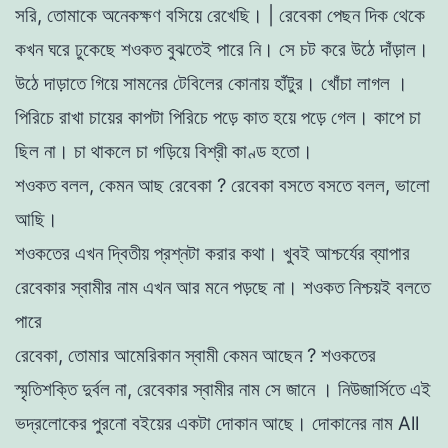
সরি
,
তােমাকে
অনেকক্ষণ
বসিয়ে
রেখেছি
।
|
রেবেকা
পেছন
দিক
থেকে
কখন
ঘরে
ঢুকেছে
শওকত
বুঝতেই
পারে
নি
।
সে
চট
করে
উঠে
দাঁড়াল
।
উঠে
দাড়াতে
গিয়ে
সামনের
টেবিলের
কোনায়
হাঁটুর
।
খোঁচা
লাগল
।
পিরিচে
রাখা
চায়ের
কাপটা
পিরিচে
পড়ে
কাত
হয়ে
পড়ে
গেল
।
কাপে
চা
ছিল
না
।
চা
থাকলে
চা
গড়িয়ে
বিশ্রী
কাণ্ড
হতাে
।
শওকত
বলল
,
কেমন
আছ
রেবেকা
?
রেবেকা
বসতে
বসতে
বলল
,
ভালাে
আছি
।
শওকতের
এখন
দ্বিতীয়
প্রশ্নটা
করার
কথা
।
খুবই
আশ্চর্যের
ব্যাপার
রেবেকার
স্বামীর
নাম
এখন
আর
মনে
পড়ছে
না
।
শওকত
নিশ্চয়ই
বলতে
পারে
রেবেকা
,
তােমার আমেরিকান
স্বামী
কেমন
আছেন
?
শওকতের
স্মৃতিশক্তি
দুর্বল
না
,
রেবেকার
স্বামীর
নাম
সে
জানে
।
নিউজার্সিতে
এই
ভদ্রলােকের
পুরনো
বইয়ের
একটা
দোকান
আছে
।
দোকানের নাম
All