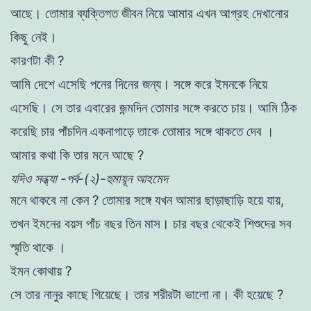
আছে
।
তােমার
ব্যক্তিগত
জীবন
নিয়ে
আমার
এখন
আগ্রহ
দেখানাের
কিছু
নেই
।
কারণটা
কী
?
আমি
দেশে
এসেছি
পনের
দিনের
জন্য
।
সঙ্গে
করে
ইমনকে
নিয়ে
এসেছি
।
সে
তার
এবারের
জন্মদিন
তােমার
সঙ্গে
করতে
চায়
।
আমি
ঠিক
করেছি
চার
পাঁচদিন
একনাগাড়ে
তাকে
তােমার
সঙ্গে
থাকতে
দেব
।
আমার
কথা
কি
তার
মনে
আছে
?
যদিও সন্ধ্যা -পর্ব-(২)-হুমায়ূন আহমেদ
মনে
থাকবে
না
কেন
?
তােমার
সঙ্গে
যখন
আমার
ছাড়াছাড়ি
হয়ে
যায়
,
তখন
ইমনের
বয়স
পাঁচ
বছর
তিন
মাস।
চার
বছর
থেকেই
শিশুদের
সব
স্মৃতি
থাকে
।
ইমন
কোথায়
?
সে
তার
নানুর
কাছে
গিয়েছে
।
তার
শরীরটা
ভালাে
না
।
কী
হয়েছে
?