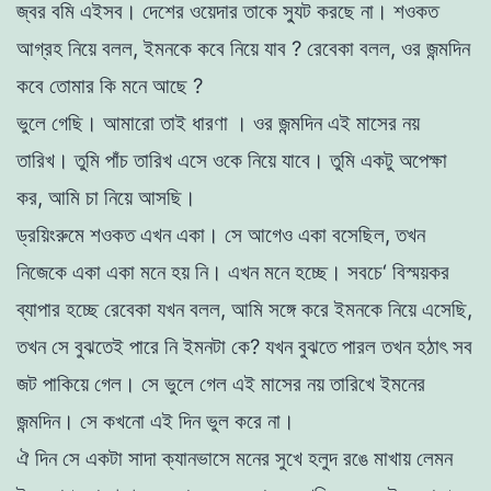
জ্বর
বমি
এইসব
।
দেশের
ওয়েদার
তাকে
স্যুট
করছে
না
।
শওকত
আগ্রহ
নিয়ে
বলল
,
ইমনকে
কবে
নিয়ে
যাব
?
রেবেকা
বলল
,
ওর
জন্মদিন
কবে
তােমার
কি
মনে
আছে
?
ভুলে
গেছি
।
আমারাে
তাই
ধারণা
।
ওর
জন্মদিন
এই
মাসের
নয়
তারিখ
।
তুমি
পাঁচ
তারিখ
এসে
ওকে
নিয়ে
যাবে
।
তুমি
একটু
অপেক্ষা
কর
,
আমি
চা
নিয়ে
আসছি
।
ড্রয়িংরুমে
শওকত
এখন
একা
।
সে
আগেও
একা
বসেছিল,
তখন
নিজেকে
একা
একা
মনে
হয়
নি
।
এখন
মনে
হচ্ছে
।
সবচে
‘
বিস্ময়কর
ব্যাপার
হচ্ছে
রেবেকা
যখন
বলল
,
আমি
সঙ্গে
করে
ইমনকে
নিয়ে
এসেছি
,
তখন
সে
বুঝতেই
পারে
নি
ইমনটা
কে
?
যখন
বুঝতে
পারল
তখন
হঠাৎ
সব
জট
পাকিয়ে
গেল
।
সে
ভুলে
গেল
এই
মাসের
নয়
তারিখে
ইমনের
জন্মদিন
।
সে
কখনাে
এই
দিন
ভুল
করে
না
।
ঐ
দিন
সে
একটা
সাদা
ক্যানভাসে
মনের
সুখে
হলুদ
রঙে
মাখায়
লেমন