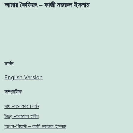
আমার কৈফিয়ৎ – কাজী নজরুল ইসলাম
ভার্সন
English Version
সাম্প্রতিক
সাধ -মনোমোহন বর্মন
ইচ্ছা -আহসান হাবীব
আপন-পিয়াসী – কাজী নজরুল ইসলাম