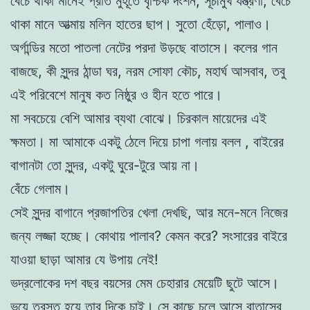
বেঁচে থাকা মানেই প্রতি মুহূর্তে বৃশ্চিক দংশন, সূচীমুখ যন্ত্রণা, বেঁচে
থাকা মানে আত্মায় মলিন হাতের ছাপ। সুতো হেঁড়ো, পালাও।
অর্গান্ডির মতো পাতলা নেটের পরদা উড়ছে বাতাসে। কলের গান
বাজছে, কী সুন্দর ঠান্ডা ঘর, নরম সোফা কৌচ, মহার্ঘ আসবাব, তবু
এই পরিবেশে মানুষ কত নিষ্ঠুর ও হীন হতে পারে।
মা সবচেয়ে বেশি আমার ব্যথা বোঝে। চিরকাল মায়েদের এই
ক্ষমতা। মা আমাকে একটু ঠেলে দিয়ে চাপা গলায় বলল , বাইরের
বাগানটা তো সুন্দর, একটু ঘুরে-টুরে আয় না।
বেঁচে গেলাম।
সেই সুন্দর বাগানে প্রজাপতির খেলা দেখছি, আর মনে-মনে নিজের
জন্য লজ্জা হচ্ছে। কোথায় পালাব? কেমন করে? সংসারের বাইরে
যাওয়া ছাড়া আমার যে উপায় নেই!
ভদ্রলোকের দশ বছর বয়সের মেম চেহারার মেয়েটি ছুটে আসে।
ভয়ে ত্রস্ত হয়ে তার দিকে চাই। সে কাছে চলে আসে বাতাসের