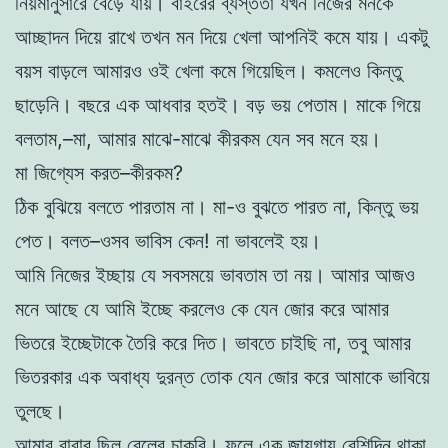
নিয়মানুসারে বেড়ে যায়। বাইরের ব্যস্ততা যখন নিজের মনকে
আচ্ছাদন দিয়ে রাখে তখন মন দিয়ে খেলা আপনিই কমে যায়। একটু
বয়স বাড়লে আমারও ওই খেলা কমে গিয়েছিল। কমলেও কিন্তু
ছাড়েনি। বছরে এক আধবার হতই। বড় ভয় পেতাম। মাকে গিয়ে
বলতাম,–মা, আমার মাঝে-মাঝে কীরকম যেন সব মনে হয়।
মা জিগ্যেস করত–কীরকম?
ঠিক বুঝিয়ে বলতে পারতাম না। মা-ও বুঝতে পারত না, কিন্তু ভয়
পেত। বলত–ওসব ভাবিস কেন! না ভাবলেই হয়।
আমি নিজের ইচ্ছায় যে সবসময়ে ভাবতাম তা নয়। আমার আজও
মনে আছে যে আমি ইচ্ছে করলেও কে যেন জোর করে আমার
ভিতরে ইচ্ছেটাকে তৈরি করে দিত। ভাবতে চাইছি না, তবু আমার
ভিতরকার এক অবাধ্য দুরন্ত তোক যেন জোর করে আমাকে ভাবিয়ে
তুলছে।
আমার বাবার ছিল রেলের চাকরি। ফলে এক জায়গায় বেশিদিন থাকা