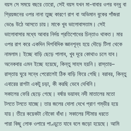
বয়স সে সময়ে বছরে তেরো, সেই বয়স যখন মা-বাবার ওপর বন্ধু বা
প্রিয়জনের ওপর নানা তুচ্ছ কারণে রাগ বা অভিমান বুকের পাঁজরা
ভেঙে উঠে আসতে চায়। মাকে খুব ভালোবাসতাম। সেই
ভালোবাসার মধ্যে আবার নির্দয় প্রতিশোধের চিন্তাও থাকত। মার
ওপর রাগ করে একদিন দিগবিদিক জ্ঞানশূন্য হয়ে দৌড়ে টিলা থেকে
নামলাম। ইচ্ছে বাড়ি ছেড়ে পালাব, খুব দূরে কোথাও চলে যাব।
অনেকবার এমন ইচ্ছে হয়েছে, কিন্তু সাহস হয়নি। রাস্তায়–
রাস্তায় ঘুরে সন্ধে পেরোলেই ঠিক বাড়ি ফিরে গেছি। বরাবর, কিন্তু
এবারের রাগটা একটু চড়া, কী করছি ভেবে দেখিনি।
সকালের ফেরি ছেড়ে গেছে। বর্ষার ভয়াবহ নদী মাতালের মতো
টলতে টলতে যাচ্ছে। তার জলের দোলা দেখে প্রাণ গম্ভীর হয়ে
যায়। তীরে কয়েকটা নৌকো বাঁধা। সকালের স্টিমার ধরতে
পারা কিছু লোক ওপারে পাণ্ডুতে যাবে বলে জড়ো হয়েছে। আমি