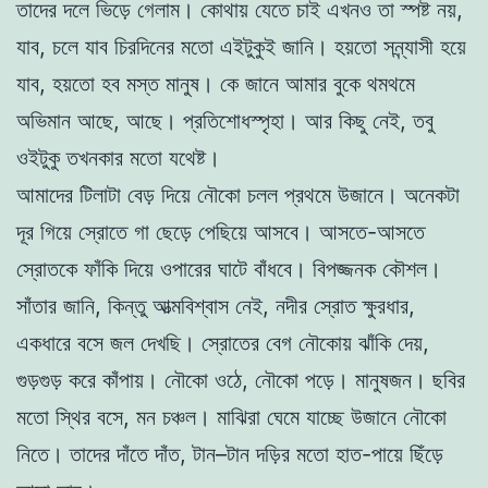
তাদের দলে ভিড়ে গেলাম। কোথায় যেতে চাই এখনও তা স্পষ্ট নয়,
যাব, চলে যাব চিরদিনের মতো এইটুকুই জানি। হয়তো সন্ন্যাসী হয়ে
যাব, হয়তো হব মস্ত মানুষ। কে জানে আমার বুকে থমথমে
অভিমান আছে, আছে। প্রতিশোধস্পৃহা। আর কিছু নেই, তবু
ওইটুকু তখনকার মতো যথেষ্ট।
আমাদের টিলাটা বেড় দিয়ে নৌকো চলল প্রথমে উজানে। অনেকটা
দূর গিয়ে স্রোতে গা ছেড়ে পেছিয়ে আসবে। আসতে-আসতে
স্রোতকে ফাঁকি দিয়ে ওপারের ঘাটে বাঁধবে। বিপজ্জনক কৌশল।
সাঁতার জানি, কিন্তু আত্মবিশ্বাস নেই, নদীর স্রোত ক্ষুরধার,
একধারে বসে জল দেখছি। স্রোতের বেগ নৌকোয় ঝাঁকি দেয়,
গুড়গুড় করে কাঁপায়। নৌকো ওঠে, নৌকো পড়ে। মানুষজন। ছবির
মতো স্থির বসে, মন চঞ্চল। মাঝিরা ঘেমে যাচ্ছে উজানে নৌকো
নিতে। তাদের দাঁতে দাঁত, টান–টান দড়ির মতো হাত-পায়ে ছিঁড়ে