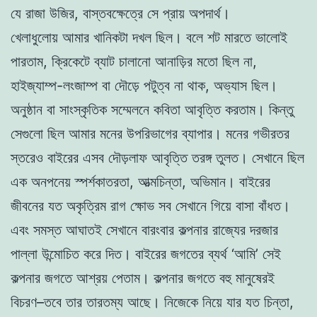
যে রাজা উজির, বাস্তবক্ষেত্রে সে প্রায় অপদার্থ।
খেলাধুলোয় আমার খানিকটা দখল ছিল। বলে শট মারতে ভালোই
পারতাম, ক্রিকেটে ব্যাট চালানো আনাড়ির মতো ছিল না,
হাইজ্যাম্প-লংজাম্প বা দৌড়ে পটুত্ব না থাক, অভ্যাস ছিল।
অনুষ্ঠান বা সাংস্কৃতিক সম্মেলনে কবিতা আবৃত্তি করতাম। কিন্তু
সেগুলো ছিল আমার মনের উপরিভাগের ব্যাপার। মনের গভীরতর
স্তরেও বাইরের এসব দৌড়লাফ আবৃত্তি তরঙ্গ তুলত। সেখানে ছিল
এক অনপনেয় স্পর্শকাতরতা, আত্মচিন্তা, অভিমান। বাইরের
জীবনের যত অকৃত্রিম রাগ ক্ষোভ সব সেখানে গিয়ে বাসা বাঁধত।
এবং সমস্ত আঘাতই সেখানে বারংবার কল্পনার রাজ্যের দরজার
পাল্লা উন্মোচিত করে দিত। বাইরের জগতের ব্যর্থ ‘আমি’ সেই
কল্পনার জগতে আশ্রয় পেতাম। কল্পনার জগতে বহু মানুষেরই
বিচরণ–তবে তার তারতম্য আছে। নিজেকে নিয়ে যার যত চিন্তা,