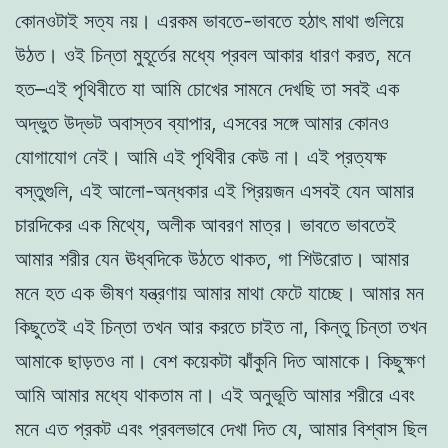
কোনওটাই সত্য নয়। এরকম ভাবতে-ভাবতে হঠাৎ মাথা গুলিয়ে
উঠত। ওই চিন্তা মুহূর্তের মধ্যে প্রবল আকার ধারণ করত, মনে
হত–এই পৃথিবীতে যা আমি চোখের সামনে দেখছি তা সবই এক
অদ্ভুত উদ্ভট অবাস্তব ব্যাপার, এসবের সঙ্গে আমার কোনও
যোগাযোগ নেই। আমি এই পৃথিবীর কেউ না। এই প্রত্যক্ষ
বস্তুগুলি, এই আলো-অন্ধকার এই প্রিয়জন এসবই যেন আমার
চারদিকের এক মিথ্যে, অলীক আবরণ মাত্র। ভাবতে ভাবতেই
আমার শরীর যেন ঊধ্বদিকে উঠতে থাকত, গা শিউরোত। আমার
মনে হত এক ভীষণ যন্ত্রণায় আমার মাথা ফেটে যাচ্ছে। আমার মন
কিছুতেই এই চিন্তা তখন আর করতে চাইত না, কিন্তু চিন্তা তখন
আমাকে ছাড়তও না। বেশ কয়েকটা ঝাঁকুনি দিত আমাকে। কিছুক্ষণ
আমি আমার মধ্যে থাকতাম না। এই অনুভূতি আমার শরীরে এবং
মনে এত প্রকট এবং প্রবলভাবে দেখা দিত যে, আমার বিশ্বাস ছিল