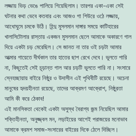
লজ্জায় ভিড় ভেঙে পালিয়ে গিয়েছিলাম। তারপর একা-একা সেই
ঘটনার কথা ভেবে কতবার এবং আজও গা শিউরে ওঠে লজ্জায়,
আধোঘুমে চমকে উঠি। হিন্দু মুসলমান দাঙ্গার সময়ে কাটিহারের
খালাসিটোলার রাস্তায় একজন মুসলমান ছেলে আমাকে অকারণে গাল
দিয়ে একটা চড় মেরেছিল। সে জানত না তার ওই চড়টা আমার
আত্মার গায়েতে দীর্ঘকাল তার হাতের ছাপ রেখে দেবে। ভুলতে পারি
না, কিছুতেই সেই চূড়ান্ত গাল আর চড়টি ভুলতে পারি না। সংসারে
স্নেহচ্ছায়ায় বাইরে নিষ্ঠুর ও উদাসীন এই পৃথিবীটি রয়েছে। অচেনা
মানুষের হৃদয়হীনতা রয়েছে, তাদের আক্রমণ আক্রোশ, নিষ্ঠুরতা
আমি কী করে ঠেকাব!
এই মানসিকতা থেকেই একটা অসুস্থ বৈরাগ্য জন্ম নিয়েছিল আমার
শক্তিহীনতা, অনুজ্জ্বল মন, লড়াইয়ের আগেই পরাজয়ের মনোভাব
আমাকে ক্রমশ সমাজ-সংসারের বাইরের দিকে ঠেলে দিচ্ছিল।