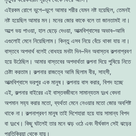
এইরকম রোগে ভুগে–ভুগে আমার শরীর যেমন নষ্ট হয়েছিল, তেমনই
নষ্ট হয়েছিল আমার মন। মনের জোর কাকে বলে তা জানতামই না।
অল্পে ভয় পাওয়া, হাল ছেড়ে দেওয়া, আত্মবিশ্বাসের অভাব–আমি
এগুলোই মেনে নিয়েছিলাম। কিন্তু এসব নিয়ে বেঁচে থাকা যায় না।
বাস্তবে অপদার্থ বলেই বোধহয় মনটা দিন–দিন অবাস্তব কল্পনাপ্রবণ
হয়ে উঠেছিল। আমার বাস্তবের অপদার্থতা কল্পনা দিয়ে পুষিয়ে নিতে
চেষ্টা করতাম। কল্পনার রাজত্বে আমি ছিলাম বীর, সাহসী,
আত্মবিশ্বাসে ভরপুর এক মানুষ। কল্পনায় বাস করার, বিপদ হচ্ছে
এই, কল্পনার বাইরের এই বাস্তবজীবনে সামান্যতম দুঃখ বেদনা
অপমান সহ্য করার মতো, ব্যর্থতা মেনে নেওয়ার মতো জোর অবশিষ্ট
থাকে না। কল্পনাপ্রবণ মানুষ তাই দিশেহারা হয়ে যায় সামান্য বিপদ
বা দুঃখে। কিছু ঘটলেই তার মনে ঝড় ওঠে এবং দীর্ঘকাল সেই ঝড়ের
প্রতিক্রিয়া থেকে যায়।