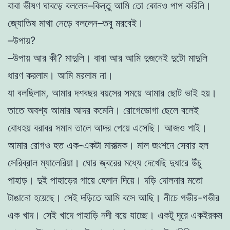
বাবা ভীষণ ঘাবড়ে বললেন–কিন্তু আমি তো কোনও পাপ করিনি।
জ্যোতিষ মাথা নেড়ে বললেন–তবু মরবেই।
–উপায়?
–উপায় আর কী? মাদুলি। বাবা আর আমি দুজনেই দুটো মাদুলি
ধারণ করলাম। আমি মরলাম না।
যা বলছিলাম, আমার দশবছর বয়সের সময়ে আমার ছোট ভাই হয়।
তাতে অবশ্য আমার আদর কমেনি। রোগেভোগা ছেলে বলেই
বোধহয় বরাবর সমান তালে আদর পেয়ে এসেছি। আজও পাই।
আমার রোগও হত এক-একটা মারাত্মক। মাল জংশনে সেবার হল
সেরিব্রাল ম্যালেরিয়া। ঘোর জ্বরের মধ্যে দেখেছি দুধারে উঁচু
পাহাড়। দুই পাহাড়ের গায়ে হেলান দিয়ে। দড়ি দোলনার মতো
টাঙানো হয়েছে। সেই দড়িতে আমি বসে আছি। নীচে গভীর-গভীর
এক খাদ। সেই খাদে পাহাড়ি নদী বয়ে যাচ্ছে। একটু দূরে একইরকম