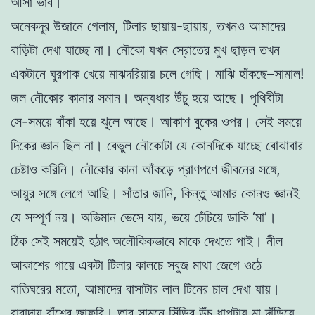
আসা ভাব।
অনেকদূর উজানে গেলাম, টিলার ছায়ায়-ছায়ায়, তখনও আমাদের
বাড়িটা দেখা যাচ্ছে না। নৌকো যখন স্রোতের মুখ ছাড়ল তখন
একটানে ঘুরপাক খেয়ে মাঝদরিয়ায় চলে গেছি। মাঝি হাঁকছে–সামাল!
জল নৌকোর কানার সমান। অন্যধার উঁচু হয়ে আছে। পৃথিবীটা
সে-সময়ে বাঁকা হয়ে ঝুলে আছে। আকাশ বুকের ওপর। সেই সময়ে
দিকের জ্ঞান ছিল না। বেভুল নৌকোটা যে কোনদিকে যাচ্ছে বোঝাবার
চেষ্টাও করিনি। নৌকোর কানা আঁকড়ে প্রাণপণে জীবনের সঙ্গে,
আয়ুর সঙ্গে লেগে আছি। সাঁতার জানি, কিন্তু আমার কোনও জ্ঞানই
যে সম্পূর্ণ নয়। অভিমান ভেসে যায়, ভয়ে চেঁচিয়ে ডাকি ‘মা’।
ঠিক সেই সময়েই হঠাৎ অলৌকিকভাবে মাকে দেখতে পাই। নীল
আকাশের গায়ে একটা টিলার কালচে সবুজ মাথা জেগে ওঠে
বাতিঘরের মতো, আমাদের বাসাটার লাল টিনের চাল দেখা যায়।
বারান্দায় বাঁশের জাফরি। তার সামনে সিঁড়ির উঁচু ধাপটায় মা দাঁড়িয়ে