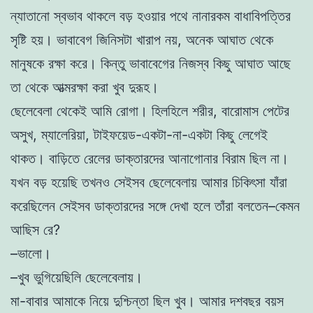
ন্যাতানো স্বভাব থাকলে বড় হওয়ার পথে নানারকম বাধাবিপত্তির
সৃষ্টি হয়। ভাবাবেগ জিনিসটা খারাপ নয়, অনেক আঘাত থেকে
মানুষকে রক্ষা করে। কিন্তু ভাবাবেগের নিজস্ব কিছু আঘাত আছে
তা থেকে আত্মরক্ষা করা খুব দুরূহ।
ছেলেবেলা থেকেই আমি রোগা। হিলহিলে শরীর, বারোমাস পেটের
অসুখ, ম্যালেরিয়া, টাইফয়েড-একটা-না-একটা কিছু লেগেই
থাকত। বাড়িতে রেলের ডাক্তারদের আনাগোনার বিরাম ছিল না।
যখন বড় হয়েছি তখনও সেইসব ছেলেবেলায় আমার চিকিৎসা যাঁরা
করেছিলেন সেইসব ডাক্তারদের সঙ্গে দেখা হলে তাঁরা বলতেন–কেমন
আছিস রে?
–ভালো।
–খুব ভুগিয়েছিলি ছেলেবেলায়।
মা-বাবার আমাকে নিয়ে দুশ্চিন্তা ছিল খুব। আমার দশবছর বয়স