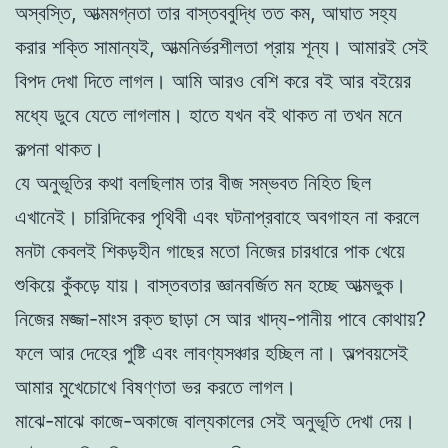
অস্বস্তি, আত্মমগ্নতা তার বাস্তববুদ্ধি তত কম, আঘাত সহ্য
করার শক্তি সামান্যই, আত্মনির্ভরশীলতা প্রায় শূন্য। আমারই সেই
বিপদ দেখা দিতে লাগল। আমি আরও বেশি করে বই আর বইয়ের
মধ্যে ডুবে যেতে লাগলাম। হাতে যখন বই থাকত না তখন মনে
কল্পনা থাকত।
যে অনুভূতির কথা বলছিলাম তার বীজ সম্ভবত নিহিত ছিল
এখানেই। চারিদিকের পৃথিবী এবং ঘটনাপ্রবাহে অবগাহন না করলে
মনটা কেবলই শিকড়হীন গাছের মতো নিজের চারধারে পাক খেয়ে
শুকিয়ে কুঁকড়ে যায়। বাস্তবতার জ্ঞানবর্জিত মন হচ্ছে আত্মভুক।
নিজের মজ্জা-মাংস রক্ত ছাড়া সে আর খাদ্য-পানীয় পাবে কোথায়?
ফলে আর দেহের পুষ্টি এবং লাবণ্যসঞ্চার হচ্ছিল না। অল্পবয়সেই
আমার মুখেচোখে বিষণ্ণতা ভর করতে লাগল।
মাঝে-মাঝে কাজে-অকাজে বাল্যকালের সেই অনুভূতি দেখা দেয়।