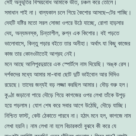
সেই অনুভূতির বিস্ময়বোধ আমাকে ভীত, চঞ্চল করে তোলে।
সমাধান পাই না। বাল্যকাল চলে গিয়ে কৈশোর আসছে–টের পাচ্ছি।
দেহটি যষ্টির মতো সরল সোজা ওপরে উঠে যাচ্ছে, রোগা হাড়সার
দেহ, অন্যমনস্ক, চিন্তাশীল, রুগ্ন এক কিশোর। বই পড়তে
ভালোবাসে, কিন্তু পড়ার বইতে তার অনীহা। অর্থাৎ যা কিছু কাজের
কাজ তার কোনওটাতেই আগ্রহ নেই।
মনে আছে আলিপুরদুয়ারে এক স্পোর্টসে নাম দিয়েছি। অঙ্ক রেস।
দর্শকদের মধ্যে আমার মা-বাবা ছোট দুটি ভাইবোন আর দিদিও
রয়েছে। তাদের জন্যই বড় লজ্জা করছিল আমার। দৌড় শুরু হল।
কুণ্ঠা জড়ানো পায়ে দৌড়ে গিয়ে কাগজের ওপর লেখা তাঁকে উপুড়
হয়ে পড়লাম। যোগ শেষ করে সবার আগে উঠেছি, দৌড়ে যাচ্ছি।
নিশ্চিত ফাস্ট, কেউ ঠেকাতে পারবে না। হঠাৎ মনে হল, কাগজে নাম
লেখা হয়নি। নাম লেখা না হলে বিচারকর্তা বুঝবে কী করে যে