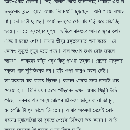
আর-একটা দোলনা। সেই দোলনা থেকে আমাদেরই পরিচিত এক ভ
ভদ্রলোক বন্দুক হাতে আমার দিকে গুলি ছুড়ছেন। গুলি গায়ে লাগছে
না। দোলনাটা দুলছে। আমি দু-হাতে দোলনার দড়ি ধরে চেঁচাচ্ছি
ভয়ে। এ তো স্বপ্নের দৃশ্য। ওদিকে বাস্তবে আমার জ্বর তখন
একশো ছয়ের ওপর। মাথায় তীব্র রক্তস্রোত জমা হচ্ছে। যে-
কোনও মুহূর্তে মৃত্যু হতে পারে। মাল জংশন তখন ছোট জঙ্গলে
জায়গা। ডাক্তার বদ্যি ওষুধ কিছু পাওয়া দুষ্কর। রেলের ডাক্তার
বক্কর খান সুচিকিৎসক নন। তাঁর ওপর কারও ভরসা নেই।
ভাগ্যক্রমে বাবা বাসায় ছিলেন। বক্কর খানকে সময় মতোই খবর
দেওয়া হল। তিনি যখন এসে পৌঁছলেন তখন আমার খিচুনি উঠে
গেছে। বক্কর খান অন্য রোগের চিকিৎসা জানুন বা না জানুন,
ম্যালেরিয়াটা খুব ভালো চিনতেন। আবার অবস্থা দেখেই কোন
ধরনের ম্যালেরিয়া তা বুঝতে পেরেই চিকিৎসা শুরু করেন। আমি
মৃত্যুর কয়েকঘণ্টা দূরত্ব থেকে ফিরে আসি।