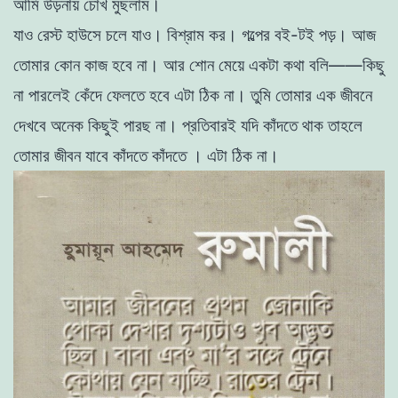
আমি উড়নায়
চো
খ মুছলাম।
যাও
রেস্ট
হাউসে
চলে
যাও
।
বিশ্রাম
কর
।
গল্পের
বই
-টই
পড়।
আজ
তােমার কোন
কাজ
হবে না
।
আর শােন মেয়ে একটা
কথা
বলি
——কিছু
না
পারলেই কেঁদে
ফেলতে
হবে এটা ঠিক না। তুমি তােমার এক জীবনে
দেখবে
অনেক
কিছুই পারছ
না
।
প্রতিবারই
যদি
কাঁদতে
থাক তাহলে
তােমার
জীবন
যাবে কাঁদতে কাঁদতে
।
এটা
ঠিক
না
।