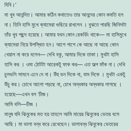
দিবি
।
‘
মা
খুব
আনন্দিত
।
আমার কঠিন কথাতেও
তার
আনন্দের
কোন
কমতি
হল
না
।
তিনি
হাসি মুখে ক্যামেরা গুছিয়ে
রাখলেন
।
বুঝতে
পারছি
জিনিসটা
তাঁর
খুব
পছন্দ
হয়েছে
।
আমার যখন
কোন
রেকর্ডিং থাকে— মা
হাসিমুখে
ক্যামেরা
নিয়ে
উপস্থিত
হন। আশে পাশে কে আছে
না
আছে
কোন
খেয়াল
না করে বলেন
—
দেখি
বকু
,
আমার
দিকে
তাকা
।
মুখটা হাসি
হাসি
কর
।
ওমা
ঠোটটা
আরেকটু ফাক কর— এত
অল্প
ফাঁক
না।
দেখি
চুলগুলি
সামনে এনে দে না
।
উঁহু
ডন
দিকে
না
, বাম
দিকে
।
মুখটা
একটু
উঁচু
কর
। চোখে আলাে
পড়ছে
না
, চোখ
অন্ধকার
অন্ধকার
লাগছে
।
হয়েছে
—এখন
বল
‘
চীজ
।
আমি বলি—চীজ ।
মানুষ যদি
ঝিনুকের
মত
হয় তাহলে
আমি
মায়ের
ঝিনুকের ভেতর বসে
আছি। মা ভালা
বন্ধ
করে
রেখেছেন।
ডালাবন্ধ
ঝিনুকের
ভেতরের