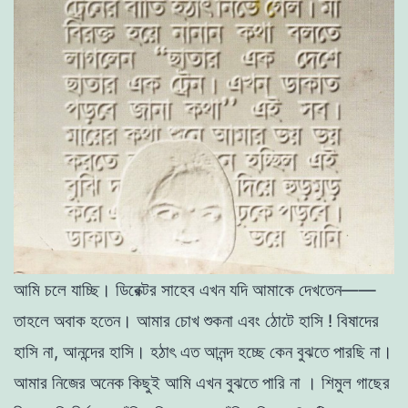
আমি চলে
যাচ্ছি
। ডিরেক্টর সাহেব এখন যদি আমাকে
দেখতেন
——
তাহলে
অবাক
হতেন। আমার চোখ শুকনা এবং
ঠোটে
হাসি
!
বিষাদের
হাসি না,
আনন্দের হাসি
।
হঠাৎ
এত
আনন্দ
হচ্ছে কেন বুঝতে
পারছি
না
।
আমার
নিজের
অনেক
কিছুই
আমি
এখন
বুঝতে পারি না ।
শিমুল
গাছের