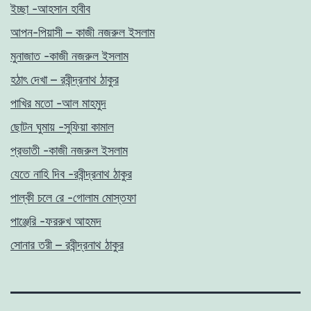
ইচ্ছা -আহসান হাবীব
আপন-পিয়াসী – কাজী নজরুল ইসলাম
মুনাজাত -কাজী নজরুল ইসলাম
হঠাৎ দেখা – রবীন্দ্রনাথ ঠাকুর
পাখির মতো -আল মাহমুদ
ছোটন ঘুমায় -সুফিয়া কামাল
প্রভাতী -কাজী নজরুল ইসলাম
যেতে নাহি দিব -রবীন্দ্রনাথ ঠাকুর
পাল্কী চলে রে -গোলাম মোস্তফা
পাঞ্জেরি -ফররুখ আহমদ
সোনার তরী – রবীন্দ্রনাথ ঠাকুর