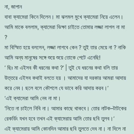
না, জাপান
বাবা ক্যামেরা কিনে দিলেন
।
মা ঝলমল মুখে
ক্যামেরা
নিয়ে
এলেন
।
আমি
মাকে
বললাম
,
ক্যামেরা
ভিক্ষা
চাইতে
তােমার লজ্জা
লাগল
না
মা
?
মা বিস্মিত হয়ে বললেন, লজ্জা লাগবে
কেন
?
তুই
তার
মেয়ে
না
?
নাকি
আমি
অন্য
মানুষের
সঙ্গে শুয়ে শুয়ে তােকে
পেটে এনেছি
!
‘ ছিঃ মা
এইসব
কী ধরনের কথা ?’
| তুই যে
ধরনের
কথা
বলি
তার
উত্তরে এইসব
কথাই বলতে হয়
।
আমাদের
যা
দরকার
আমরা
আদায়
করে নেব
।
ছলে বলে
কৌশলে
যে ভাবে
করি
আদায়
করব
।
‘
‘এই ক্যামেরা আমি নেব
না
মা।
‘
নিতে
না
চাইলে
নিবি না। আমার কাছে
থাকবে
। তাের
নাটক
–
টাটকের
রেকর্ডিং
যখন
হবে
তখন এই ক্যামেরায় আমি
তাের
ছবি তুলব
।
‘
এই ক্যামেরায় আমি কোনদিন
আমার
ছবি
তুলতে
দেব
না
।
না
দিলে
না