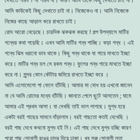
দেখাতে পারব
?
না
পারব
না
। কারণ
আমি
তাকে কিছু
দেখাতে
চাই না
।
আমি কাউকেই
কিছু
দেখাতে
চাই
না। নিজেকেও
না
।
আমি নিজেকে
নিজের কাছে
আড়াল
করে
রাখতে
চাই।
রােদ
আরাে
বেড়েছে
।
চারদিক
ঝকঝক করছে
!
গল্প
উপন্যাসে
মাটির
গন্ধের
কথা
পড়েছি
।
এখন
আমি
মাটির
গন্ধ পাচ্ছি
।
কড়া
গন্ধ
।
এই
গন্ধে
ঝিম
ধরানাে
ভাব
থাকে
। কিছু গন্ধ থাকে
যা
গায়ে মাখতে
ইচ্ছা
করে।
মাটির
গন্ধ
হল সে রকম
গন্ধ
। ফুলের
গন্ধ
গায়ে
মাখতে ইচ্ছা
করে
না
।
সুন্দর
কোন
কৌটায়
জমিয়ে
রাখতে
ইচ্ছা
করে
।
আমি এলােমেলাে
পা
ফেলে হাঁটছি। আমার মা বােধ হয় এখনাে জানেন
না
যে
আমি
রােদের
মধ্যে
হাঁটছি
।
জানতে
পেলে
ছুটে
আসতেন
;
ঘামে
আমার
এই
প্রথম আসা। যা
দেখছি
তাই ভাল
লাগছে
।
মুগ্ধ হয়ে
একটা
বরই
গাছের
সামনে
দাঁড়ালাম।
বরই
গাছতো কতই
দেখেছি
।
বরই
গাছ
দেখে
কখনাে মুগ্ধ হই
নি
।
এই
গাছ
দেখে মুগ্ধ হচ্ছি
কারণ
পুরাে গাছ সােনালী রঙের চাদর
দিয়ে
ঢাকা
।
খুব
সরু
সােনালী
লতা