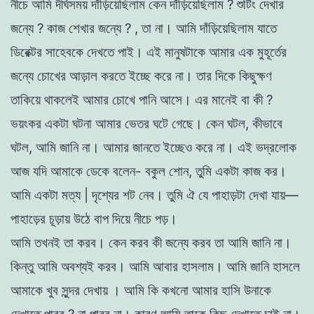
নীচে
আমি দীর্ঘসময় দাঁড়িয়েছিলাম
কেন
দাঁড়িয়েছিলাম ?
শুটিং দেখার
জন্যে
?
কাজ
শেখার
জন্যে
?
,
তা
না
।
আমি দাঁড়িয়েছিলাম যাতে
ডিরেক্টর
সাহেবকে দেখতে পাই
।
এই
মানুষটাকে আমার এক মুহূর্তের
জন্যে
চোখের
আড়াল করতে
ইচ্ছে
করে
না
।
তার
দিকে
কিছুক্ষণ
তাকিয়ে
থাকলেই আমার চোখে
পানি
আসে
।
এর
মানে
ই
বা
কী
?
ভয়ংকর
একটা
ঘটনা আমার
ভেতর
ঘটে
গেছে
। কেন ঘটল
,
কীভাবে
ঘটল
,
আমি
জানি না
।
আমার
জানতে
ইচ্ছেও
করে
না
।
এই
ভদ্রলােক
আজ
যদি
আমাকে ডেকে বলেন- বকু
ল
শােন
,
তুমি একটা কাজ কর
।
আমি একটা মত্য |
দৃশ্যের
শট নেব। তুমি
ঐ
যে
পাহাড়টা
দেখা
যায়—
পাহাড়ের চূড়ায় উঠে
বাপ
দিয়ে নীচে
পড়
।
আমি
তখনই
তা
করব।
কেন
করব কী জন্যে করব তা আমি জানি না
।
কিন্তু আমি
অবশ্যই
করব।
আমি
আবার
হাসলাম
।
আমি
জানি হাসলে
আমাকে
খুব সুন্দর
দেখায়
।
আমি
কি
কখনাে আমার হাসি
উনাকে