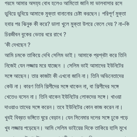
গরমে আমার অসহ্য
বােধ
হলেও
আমিতাে
জানি
মা ভালবাসার রসে
ডুবিয়ে ডুবিয়ে আমাকে
মুক্তা বানানাের চেষ্টা করছেন
।
পরিপূর্ণ
মুক্তা
হবার
পর
ঝিনুক
কী
করে? ডালা
খুলে
মুক্তা
উগরে ফেলে দেয়
?
না
–
কি
চিরজীবন
বুকের
ভেতর
ধরে
রাখে ?
‘কী দেখছেন
?
আমি চমকে তাকিয়ে দেখি
সেলিম
ভাই। আমাকে প্রশ্নটা করে তিনি
নিজেই
যেন
লজ্জায় মরে
যাচ্ছেন
।
সেলিম ভাই
আমাদের
ইউনিটের
সঙ্গে আছেন
।
তার
কাজটা
কী এখনাে জানি না
।
তিনি
অভিনেতাদের
কেউ না
।
কারণ
তিনি
শিল্পীদের সঙ্গে থাকেন না
,
বা
শিল্পীদের সঙ্গে
খেতেও বসেন না
।
তিনি
থাকেন
ইউনিটের লােকদের সঙ্গে। খাওয়া
দাওয়াও
তাদের
সঙ্গে
করেন
।
তবে ইউনিটের কোন কাজ করেন
না।
খুবই বিব্রত ভঙ্গিতে ঘুরে বেড়ান। যেন
সিনেমার
দলের
সঙ্গে
ঢুকে
পড়ে
খুব
লজ্জায়
পড়েছেন
।
আমি সেলিম ভাইয়ের দিকে তাকিয়ে
হাসি
মুখে