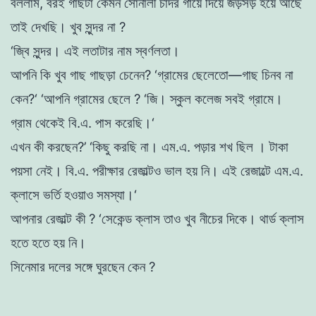
বললাম
,
বরই গাছটা কেমন
সােনালী
চাদর গায়ে
দিয়ে
জড়সড় হয়ে
আছে
তাই
দেখছি
। খুব সুন্দর
না
?
‘জ্বি সুন্দর। এই লতাটার নাম
স্বর্ণলতা
।
আপনি
কি
খুব গাছ
গাছড়া
চেনেন
?
‘
গ্রামের ছেলেতাে
—
গাছ
চিনব
না
কেন
?
‘
‘
আপনি
গ্রামের
ছেলে ?
‘জি।
স্কুল
কলেজ সবই
গ্রামে
।
গ্রাম
থেকেই
বি
.এ. পাস
করেছি।
‘
এখন
কী
করছেন
?’
‘কিছু
করছি
না
।
এম.
এ
.
পড়ার
শখ ছিল
।
টাকা
পয়সা
নেই
।
বি
.
এ
.
পরীক্ষার
রেজাল্টও ভাল
হয়
নি। এই
রেজাল্টে
এম
.
এ.
ক্লাসে ভর্তি
হওয়াও
সমস্যা।
‘
আপনার
রেজাল্ট কী
?
‘
সেকেন্ড
ক্লাস
তাও খুব নীচের দিকে
।
থার্ড
ক্লাস
হতে
হতে
হয়
নি
।
সিনেমার দলের
সঙ্গে
ঘুরছেন
কেন ?