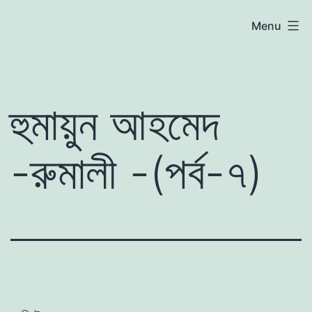
Skip
atoznews24.com
Menu
to
content
হুমায়ুন আহমেদ
-রুমালী -(পর্ব-৭)