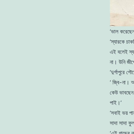
‘ভাল করেছে
‘স্যারকে
চাক
এই বলেই
স্
না
।
উনি জী
‘দুর্গাপুরে 
‘ জ্বি-না। 
কেউ ভাবছেন
পাই।’
‘সবাই ভয় প
সাদা সাদা ফ
‘এই গাছের না