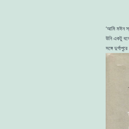
‘আমি
মঈন
স
উনি
একটু ব
সঙ্গে
দুর্গাপুরে