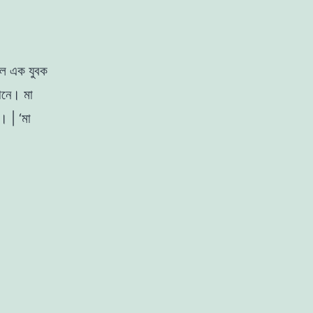
লে
এক
যুবক
ানে
।
মা
।
|
‘
মা