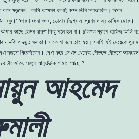
র বসে পড়লেন
।
আমি
অপেক্ষা করছি
কখন তিনি স্বাভাবিক।
হবেন ।।
না বকু
।
‘
‘
দারুণ
ঘটনা
শুনব,
তােমার
নিঃশ্বাস
-প্রশ্বাস স্বাভাবিক হােক
।
, আমার
কাছে
তেমন
দারুণ কিছু মনে
হল
না।
চন্ডিগড় গ্রামে
হাফিজ
আলি
ব
্রীর
না
–
কি
অদ্ভুত
ক্ষমতা
।
যাকে
যা
বলে
তাই হয়
।
সবাই এই
মেয়েকে
খুব ম
 দেখা করতে
গিয়েছিলেন
।
দেখা
করে সেখান থেকেই দৌড়তে
দৌড়তে
আসছেন
া
বৌটার
সত্যি
সত্যি আধ্যাত্মিক ক্ষমতা আছে ?
মায়ুন আহমেদ
ুমালী