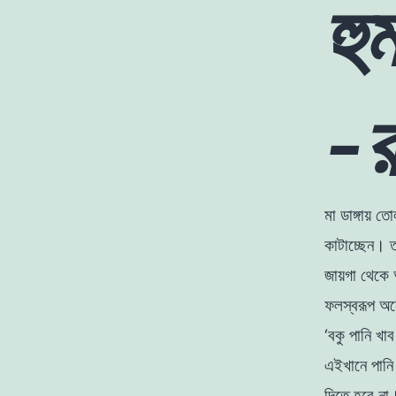
হু
-র
মা ডাঙ্গায় ত
কাটাচ্ছেন
।
ত
জায়গা থেকে
ফলস্বরূপ
অন
‘বকু পানি খা
এইখানে পান
দিতে
হবে
না