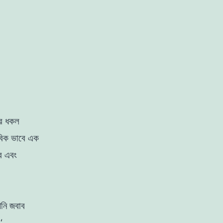
ার
ধকল
বিক ভাবে এক
ে
এবং
নি জবাব
।
‘