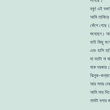
লাগছে।
বকু! এই বক!
আমি তাকিয়ে
কেঁপে গেছে।
শুনেছেন। আম
ভাই কিছু মন
এবং হাসি হা
মা যতটা না 
থাক দরকার ন
ঝিনুক-কন্যা
আর সময় দেয়
আমি মার দিকে
নামটা বলার 