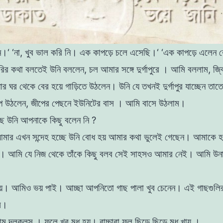
ন
।
‘
‘
না
,
খুব
ভাল
করি
নি
।
এক
কাপড়ে
চলে এসেছি।
‘
‘
এক কাপড়ে এলেন 
রির
কথা
বলতেই
উনি বললেন
,
চল
আমার
সঙ্গে দুর্গাপুরে
।
আমি
বললাম
,
জ্
যার
ঘর
থেকে
বের
হয়ে
গাড়িতে
উঠলেন
।
উনি
যে
তখনই দুর্গাপুর যাচ্ছেন
তাত
পে
উঠলেন
,
জীপের পেছনে
ইউনিটের
বাস ।
আমি
বাসে
উঠলাম।
পৌছে উনি আপনাকে কিছু বলেন নি ?
আমার এখন সন্দেহ হচ্ছে উনি বােধ হয় আমার কথা ভুলেই
গেছেন। আমাকে হয
। আমি যে নিজ থেকে তাঁকে কিছু বলব সেই সাহসও আমার নেই। আমি উনা
ায়। আমিও ভয় পাই। আচ্ছা আপনিতাে গাছ পালা খুব চেনেন। এই গাছগুলির
ুল।
ম দলকলস । ফুলে খুব মধু হয়। বাচ্চারা ফুল ছিড়ে ছিড়ে মধু
খায় ।