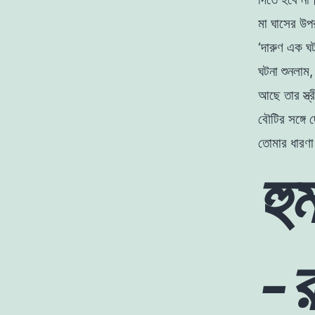
মা ঘাসের উপ
‘দারুণ এক ঘট
ঘটনা
শুনলাম
আছে
তার
স্ত
বৌটির
সঙ্গে
তােমার
ধারণ
হু
-র