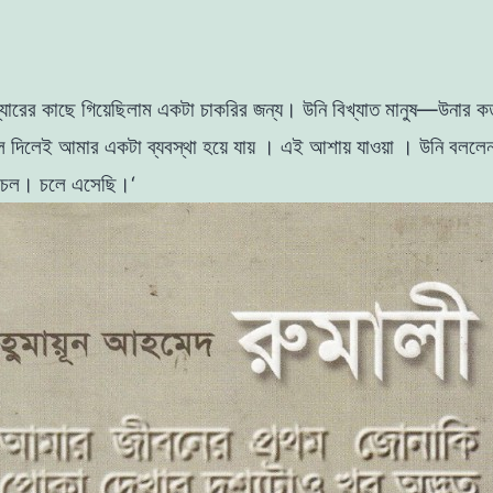
্যারের
কাছে
গিয়েছিলাম একটা চাকরির
জন্য
।
উনি
বিখ্যাত
মানুষ
—
উনার
ক
লে দিলেই আমার
একটা
ব্যবস্থা হয়ে
যায়
।
এই
আশায়
যাওয়া । উনি বল
চল
।
চলে
এসেছি
।
‘