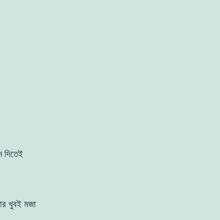
ন দিতেই
র খুবই মজা