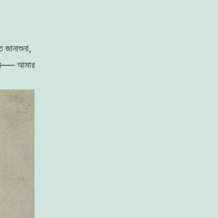
ত
জানাশুনা
,
লেন—– আমার