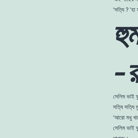
‘সত্যি ?
‘হা
হু
-র
সেলিম ভাই ফু
সত্যি সত্যি
‘আরাে মধু খ
সেলিম ভাই ফু