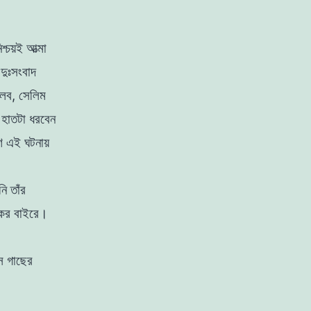
্চয়ই আত্মা
দুঃসংবাদ
বলব, সেলিম
 হাতটা ধরবেন
ণ এই ঘটনায়
ি তাঁর
কের বাইরে।
 গাছের