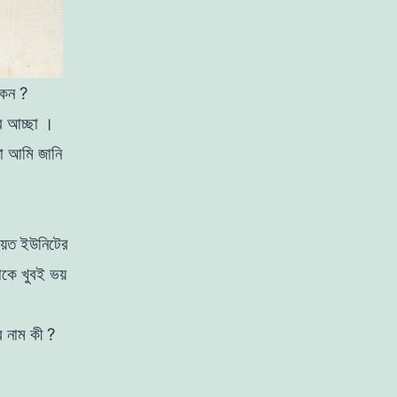
কেন
?
বি
আচ্ছা
।
াে
আমি
জানি
়ত ইউনিটের
কে খুবই ভয়
 নাম কী ?