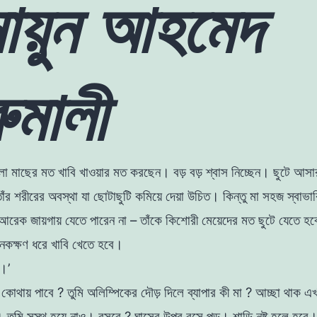
মায়ুন আহমেদ
ুমালী
ােলা মাছের মত খাবি
খাওয়ার
মত
করছেন
।
বড়
বড় শ্বাস
নিচ্ছেন। ছুটে আস
াঁর
শরীরের
অবস্থা
যা
ছােটাছুটি কমিয়ে
দেয়া
উচিত।
কিন্তু
মা সহজ স্বাভা
 আরেক জায়গায়
যেতে
পারেন
না
–
তাঁকে
কিশােরী
মেয়েদের
মত
ছুটে
যেতে
হব
েকক্ষণ ধরে খাবি খেতে
হবে।
ব।’
ি
কোথায় পাবে ? তুমি
অলিম্পিকের
দৌড়
দিলে
ব্যাপার
কী
মা
? আচ্ছা থাক এখ
।
তুমি
সুস্থ
হয়ে নাও। বসবে ?
ঘাসের
উপর
বসে
পড়
।
শাড়ি নষ্ট হলে হবে