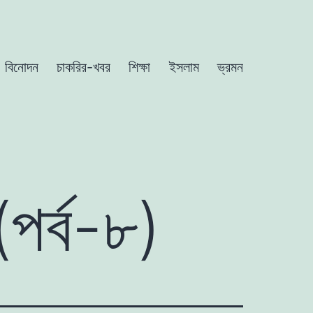
বিনোদন
চাকরির-খবর
শিক্ষা
ইসলাম
ভ্রমন
(পর্ব-৮)