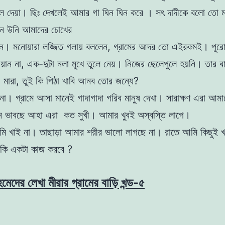
লে দেয়া। ছিঃ দেখলেই আমার গা ঘিন
ঘিন করে । সৎ দাদীকে বলাে তাে 
যেন উনি আমাদের চোখের
েন।
মনােয়ারা লজ্জিত গলায় বললেন, গ্রামের আদর তো এইরকমই। পুরাে
ান না, এক-দুটা নলা মুখে তুলে নেয়। নিজের ছেলেপুলে হয়নি। তার ব
 মারা, তুই কি পিঠা খাবি আনব তাের জন্যে?
 না। গ্রামে আসা মানেই গাদাগাদা গরিব মানুষ দেখা। সারাক্ষণ এরা আম
ে ভাবছে আহা এরা কত সুখী।
আমার খুবই অস্বস্তি লাগে।
 খাই না। তাছাড়া আমার শরীর ভালাে লাগছে না। রাতে আমি কিছুই খ
মি কি একটা কাজ করবে ?
হমেদের লেখা মীরার গ্রামের বাড়ি খন্ড-৫