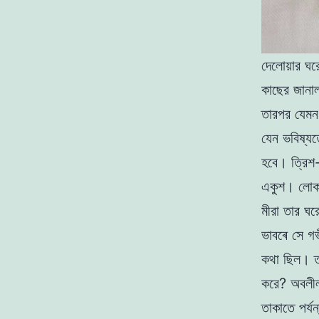
দেলােয়ার ঘ
কাছের জানাল
তারপর যেমন
যেন ভবিষ্য
হবে। ত্রিশ-
একুশ। লােকট
মীরা তার ঘ
ভাবৰে সে গভ
কথা ছিল। তা
করে? অবলীলা
তাকাতে পর্