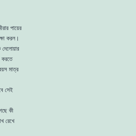
মীরার পায়ের
ক্ষা করল।
দেলােয়ার
ধ করতে
য়স মাত্র
বে সেই
গেছে কী
খ রেখে