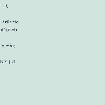
মা এই
 প্রটের
ভাত
াবা ছিল তার
াদের দেখছে
াব না। মা