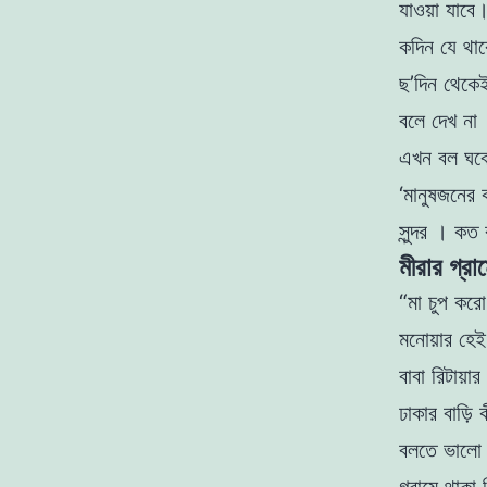
যাওয়া যাব
কদিন যে থ
ছ’দিন থেকেই
বলে দেখ না
এখন বল ঘবে
‘মানুষজনের 
সুন্দর । কত 
মীরার গ্রা
“মা চুপ কর
মনােয়ার হ
বাবা রিটায
ঢাকার বাড়ি
বলতে ভালাে 