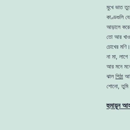
মুখে ভাত তু
কাণ্ডগুলি 
আড়ালে কর
তো আর খাওয়
চোখের মণি।
না মা, লাগে
আর মনে মন
ঝাল
পিঠা
আমি
শােনাে, তু
হুমায়ূন আ