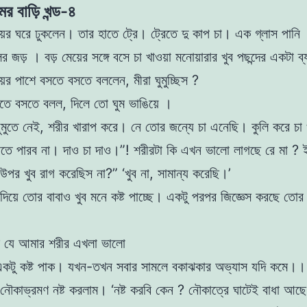
মের বাড়ি খন্ড-৪
েয়ের ঘরে ঢুকলেন। তার হাতে ট্রে। ট্রেতে দু কাপ চা। এক
গ্লাস পানি 
র জড় । বড় মেয়ের সঙ্গে বসে চা খাওয়া
মনােয়ারার খুব পছন্দের একটা ব
েয়ের পাশে বসতে বসতে
বললেন, মীরা ঘুমুচ্ছিস ?
তে বসতে বলল, দিলে তাে ঘুম ভাঙিয়ে ।
া ঘুমুতে নেই, শরীর খারাপ করে। নে তাের জন্যে চা এনেছি।
কুলি করে চ
করতে পারব না। দাও চা দাও।”!
শরীরটা কি এখন ভালাে লাগছে রে মা ?
 উপর খুব রাগ করেছিস না?” ‘খুব না, সামান্য করেছি।’
দিয়ে তাের বাবাও খুব মনে কষ্ট পাচ্ছে। একটু পরপর
জিজ্ঞেস করছে তোর
ই যে আমার শরীর এখলা ভালাে
একটু কষ্ট পাক। যখন-তখন সবার সামলে বকাঝকার অভ্যাস
যদি কমে।
 নৌকাভ্রমণ নষ্ট করলাম।
‘নষ্ট করবি কেন ? নৌকাত্রে ঘাটেই বাধা আছ