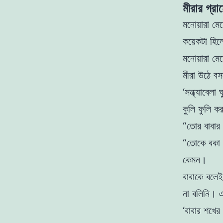
মীরার গ্রা
মনােয়ারা ম
কয়েকটা হিলে
মনােয়ারা ম
মীরা উঠে বস
‘সন্ধ্যাবেল
কুলি ফুলি 
“তাের বাবার
“তােকে বকা 
কেমন।
বাবাকে বলে
না বলিনি। 
‘বাবার শখের