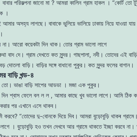
ে।
বাবার পরিকল্পনা জানাে মা ? আমরা কালিন গ্রাম হাকল । “কোর্ট তাে টু
াকে ।
 আমার অসহ্য লাগছে। বাবাকে ভুলিয়ে ভালিয়ে ঢাকায়
নিয়ে যাওয়া যায
 ।
 না। আরাে কয়েকটা দিন থাক। তাের গ্রাম ভালাে লাগে
কথা বাদ দে। গ্রাম দেখতে কত সুন্দর। গাছপালা, নদী। তােদের এই বাড
বড় দোতলা বাড়ি। বাড়ির সঙ্গে
বাধানাে পুকুর। কত সুন্দর ফলের বাগান।
মের বাড়ি খন্ড-৪
াে তো। ভাঙা বাড়ি সাপের আডডা । মজা এক পুকুর।
েই দিন শ্বাস ফেলে বল ল ল , আমার কাছে খুব ভালো লাগে।
আমি ঠিক ক
়ার করার পর এখানে এসে থাকব।
 কী করবে?
“তােদের দু-বােনকে দিয়ে দিব। আমরা বুড়ােবুড়ি থাকৰ গ্রাম
লাগে । বুড়ােবুড়ি হও তখন দেখবে আর গ্রামে থাকতে ইচ্ছা করবে না