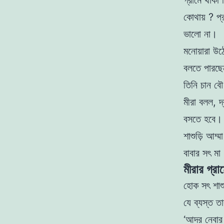
গ্রামে থাক
কোথায় ? প্
ভালাে না।
মনােয়ারা উ
বলতে পারছে
তিনি চান বৌ
মীরা বলল, 
বসতে হবে
শাশুড়ি আম্
বাবার সৎ মা
মীরার গ্রা
হােক সৎ শাশ
যে ব্যস্ত ত
‘আদর নেবার 