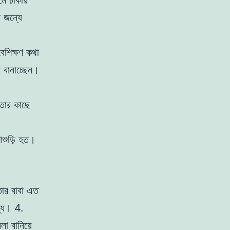
মে ঢাকায়
র জন্যে
শিক্ষণ কথা
 বানাচ্ছেন।
 তার কাছে
াশুড়ি হত।
াের বাবা এত
্যে।
4.
া বানিয়ে