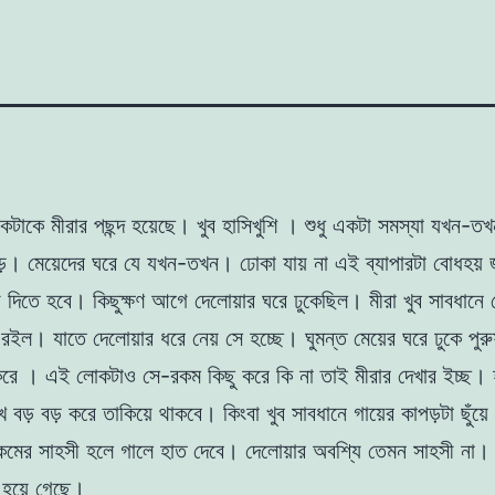
েকটাকে মীরার পছন্দ হয়েছে। খুব হাসিখুশি । শুধু একটা
সমস্যা যখন-তখ
ড়ে। মেয়েদের ঘরে যে যখন-তখন।
ঢোকা যায় না এই ব্যাপারটা বােধহয়
ে দিতে হবে। কিছুক্ষণ আগে দেলােয়ার ঘরে ঢুকেছিল। মীরা খুব সাবধানে
রইল। যাতে দেলােয়ার ধরে নেয় সে হচ্ছে। ঘুমন্ত মেয়ের ঘরে ঢুকে পুরু
ে । এই লােকটাও সে-রকম কিছু করে কি না তাই মীরার দেখার ইচ্ছ। 
বড় বড় করে তাকিয়ে
থাকবে। কিংবা খুব সাবধানে গায়ের কাপড়টা ছুঁয়
রকমের
সাহসী হলে গালে হাত দেবে। দেলােয়ার অবশ্যি তেমন সাহসী না।
ট হয়ে গেছে।