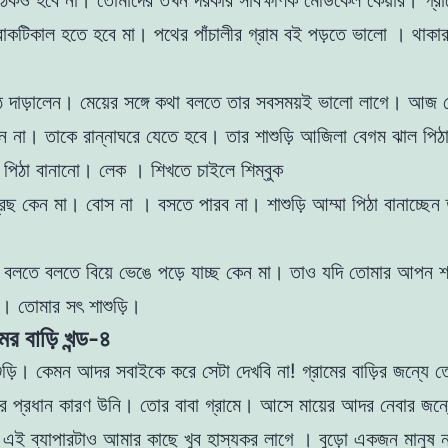
া ঠিকও হবে না। তোমাদের তখন দরকার
সার্বক্ষণিক মেডিকেল কেয়ার। গ্রা
রাকটিকাল হতে হবে মা। পথের পাঁচালীর গ্রাম বই পড়তে ভালাে । থাকা
ঠে দাড়ালেন। মেয়ের সঙ্গে কথা বলতে তার সবসময়ই ভালাে
লাগে। আজ বে
ন না। তাকে রান্নাঘরে যেতে হবে।
তার শাশুড়ি আজিলা বেগম ঝাল পিঠা
 পিঠা বানানাে।
লেক । শিখতে চাইলে শিম্বুক
দ্রছ কেন মা। বােস না ।
বসতে পারব না। শাশুড়ি আম্মা পিঠা বানাচ্ছেন
।
মা বলতে বলতে বিয়ে ভেঙে পড়ে যাচ্ছ কেন মা। তাও যদি
তােমার আপন শ
 । তােমার সৎ শাশুড়ি।
মের বাড়ি খন্ড-৪
ুড়ি। কেমন আদর সবাইকে করে সেটা দেখবি না! গ্রামের
বাড়ির জন্যে ত
ার প্রধান কারণ উনি। তাের বাবা গ্রামে।
আসে মায়ের আদর নেবার জন
এই ব্যাপারটাও আমার কাছে খুব হাস্যকর লাগে । বুড়ো একজন মানুষ নল