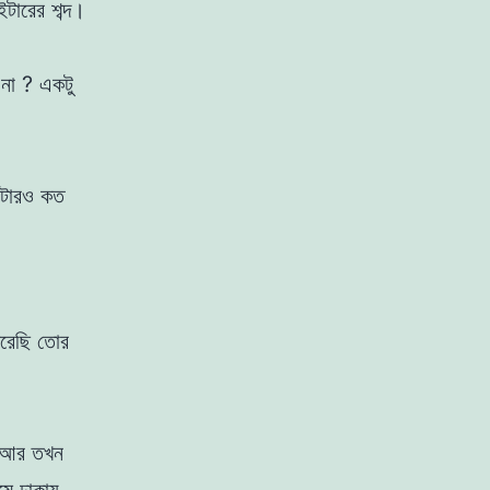
ইটারের শব্দ।
় না ? একটু
়িটারও কত
রেছি তাের
ে।
। আর তখন