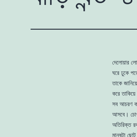
দেলােয়ার লা
ঘরে ঢুকে প
তাকে জানিয়
করে তাকিয়ে 
সব আচরণ কর
আসবে। চোখ 
অতিরিক্ত 
মানুষটা ছাে