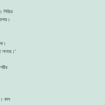
। পিরিচে
্যাপার।
া খা।
ই লাগছে।’
 শরীর
।
ে। কাল