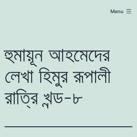
Skip
atoznews24.com
Menu
to
content
হুমায়ূন আহমেদের
লেখা হিমুর রূপালী
রাত্রি খন্ড-৮