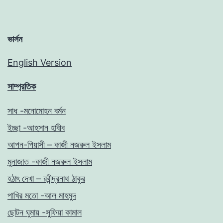
ভার্সন
English Version
সাম্প্রতিক
সাধ -মনোমোহন বর্মন
ইচ্ছা -আহসান হাবীব
আপন-পিয়াসী – কাজী নজরুল ইসলাম
মুনাজাত -কাজী নজরুল ইসলাম
হঠাৎ দেখা – রবীন্দ্রনাথ ঠাকুর
পাখির মতো -আল মাহমুদ
ছোটন ঘুমায় -সুফিয়া কামাল