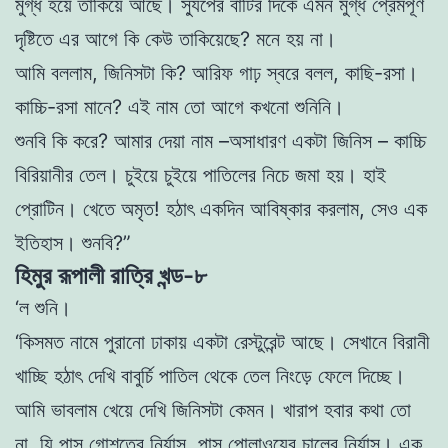
মুগ্ধ হয়ে তাকিয়ে আছে। স্যুপের
বাটির দিকে এমন মুগ্ধ প্রেমপূর্ণ
দৃষ্টিতে এর আগে কি কেউ তাকিয়েছে? মনে
হয় না।
আমি বললাম, জিনিসটা কি? আরিফ গাঢ় স্বরে বলল, কাছি-রসা।
কাচ্চি-রসা মানে? এই নাম তাে আগে কখনাে শুনিনি।
শুনবি কি করে? আমার দেয়া নাম –অসাধারণ একটা জিনিস – কাচ্চি
বিরিয়ানীর তেল। চুইয়ে চুইয়ে পাতিলের নিচে জমা হয়। হাই
প্রােটিন। খেতে অমৃত! হঠাৎ একদিন আবিষ্কার করলাম, সেও এক
ইতিহাস। শুনবি?”
হিমুর রূপালী রাত্রি খন্ড-৮
‘ল শুনি।
‘কিসমত নামে পুরানাে ঢাকায় একটা রেস্টুরেন্ট আছে। সেখানে বিরানী
খাচ্ছি হঠাৎ দেখি বাবুর্চি পাতিল থেকে তেল নিংড়ে ফেলে দিচ্ছে।
আমি ভাবলাম খেয়ে দেখি জিনিসটা কেমন। খারাপ হবার কথা তাে
না, যি পাস গােশতের নির্যাস, পাস পােলাওয়ের চালের নির্যাস। এক