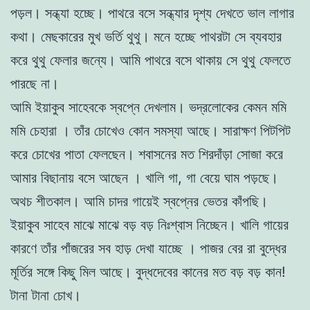
পড়ল। সন্ধ্যা হচ্ছে।
পাথরে বসে সন্ধ্যার দৃশ্য দেখতে ভাল লাগার
কথা। মেছকারের মুখ ভর্তি থুথু। মনে হচ্ছে পাথরটা সে ব্যবহার
করে থুথু ফেলার জন্যে। আমি পাথরে বসে
থাকায় সে থুথু ফেলতে
পারছে না।
আমি ইয়াকুব সাহেবকে স্বপ্নে দেখলাম। ভদ্রলােকের কেমন মমি
মমি
চেহারা । তাঁর চোখেও কোন সমস্যা আছে। সারাক্ষণ পিটপিট
করে চোখের পাতা
ফেলছেন। শবাসনের মত শিরদাঁড়া সােজা করে
আমার বিছানায় বসে আছেন ।
খালি গা, গা বেয়ে ঘাম পড়ছে।
অথচ শীতকাল। আমি চাদর গায়েই স্বপ্নের ভেতর কাঁপছি।
ইয়াকুব সাহেব মাঝে মাঝে বড় বড় নিঃশ্বাস নিচ্ছেন। খালি
গায়ের
কারণে তাঁর পাঁজরের সব হাড় দেখা যাচ্ছে । পাজর বের রা বুদ্ধের
মূর্তির সঙ্গে কিছু মিল আছে। বুদ্ধদেবের কানের মত বড় বড় কান!
টানা টানা
চোখ।