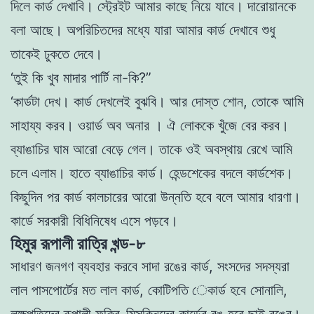
দিলে কার্ড দেখাবি। স্ট্রেইট আমার কাছে নিয়ে যাবে। দারােয়ানকে
বলা আছে।
অপরিচিতদের মধ্যে যারা আমার কার্ড দেখাবে শুধু
তাকেই ঢুকতে দেবে।
‘তুই কি খুব মাদার পার্টি না-কি?”
‘কার্ডটা দেখ। কার্ড দেখলেই বুঝবি। আর দোস্ত শােন, তােকে আমি
সাহায্য
করব। ওয়ার্ড অব অনার । ঐ লােককে খুঁজে বের করব।
ব্যাঙাচির ঘাম আরাে বেড়ে গেল। তাকে ওই অবস্থায় রেখে আমি
চলে এলাম। হাতে ব্যাঙাচির কার্ড। হেন্ডশেকের বদলে কার্ডশেক।
কিছুদিন পর কার্ড কালচারের আরাে উন্নতি হবে বলে আমার ধারণা।
কার্ডে সরকারী বিধিনিষেধ এসে পড়বে।
হিমুর রূপালী রাত্রি খন্ড-৮
সাধারণ জনগণ ব্যবহার করবে সাদা রঙের কার্ড, সংসদের
সদস্যরা
লাল পাসপাের্টের মত লাল কার্ড, কোটিপতি েকার্ড হবে সােনালি,
লক্ষপতিদের রূপালী ফকির-মিসকিনদের কার্ডের রঙ হবে ছাই রঙের।