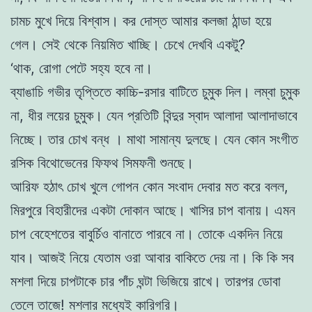
চামচ মুখে দিয়ে বিশ্বাস। কর দোস্ত আমার কলজা ঠান্ডা হয়ে
গেল। সেই থেকে নিয়মিত খাচ্ছি। চেখে দেখবি একটু?
‘থাক, রােগা পেটে সহ্য হবে না।
ব্যাঙাচি গভীর তৃপ্তিতে কাচ্চি-রসার বাটিতে চুমুক দিল। লম্বা চুমুক
না,
ধীর লয়ের চুমুক। যেন প্রতিটি বিন্দুর স্বাদ আলাদা আলাদাভাবে
নিচ্ছে। তার চোখ বন্ধ । মাথা সামান্য দুলছে। যেন কোন সংগীত
রসিক বিথােভেনের ফিফথ
সিমফনী শুনছে।
আরিফ হঠাৎ চোখ খুলে গােপন কোন সংবাদ দেবার মত করে বলল,
মিরপুরে বিহারীদের একটা দোকান আছে। খাসির চাপ বানায়। এমন
চাপ
বেহেশতের বাবুর্চিও বানাতে পারবে না। তােকে একদিন নিয়ে
যাব। আজই নিয়ে
যেতাম ওরা আবার বাকিতে দেয় না। কি কি সব
মশলা দিয়ে চাপটাকে চার পাঁচ
ঘন্টা ভিজিয়ে রাখে। তারপর ডােবা
তেলে তাজে! মশলার মধ্যেই কারিগরি।