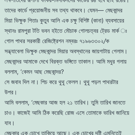
তাদের কার্ডে প্রয়ােজনীয় সব তথ্য থাকবে। যেমন—
মেছকান্দর
মিয়া
ভিক্ষুক
পিতাঃ কু
তু
ব আলি
এক চক্ষু বিশিষ্ট (কানা) ব্যবসায়ের
স্থানঃ রামপুরা টতি ভবন হইতে মৌচাক গােলচত্বর
ট্রেড মার্ক ঃ
গােল পাথর
সরকারী রেজিষ্ট্রেশন নম্বরঃ
৭১৯৬৩৩০২
/
ক
সন্ধ্যাবেলা ভিক্ষুক মেছকান্দর মিয়ার অবস্থানের জায়গাটায় গেলাম।
মেছকান্দর আমাকে দেখে বিরক্ত ভঙ্গিতে তাকাল। আমি মধুর গলায়
বললাম, ‘কেমন আছ মেছকান্দর?
সে জবাব দিল না। পিচ করে থুথু ফেলল। থুথু পড়ল পাথরটার
উপর।
আমি বললাম, ‘মেছকার আজ হল ২১ তারিখ। তুমি তারিখ জানতে
চাও। কাজেই আমি ঠিক করেছি রােজ এসে তােমাকে ভারিখ জানিয়ে
যাব।
মেছকার এক চোখে তাকিয়ে আছে। এক চোখের দৃষ্টি এমনিতেই