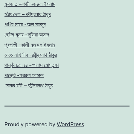
মুনাজাত -কাজী নজরুল ইসলাম
হঠাৎ দেখা – রবীন্দ্রনাথ ঠাকুর
পাখির মতো -আল মাহমুদ
ছোটন ঘুমায় -সুফিয়া কামাল
প্রভাতী -কাজী নজরুল ইসলাম
যেতে নাহি দিব -রবীন্দ্রনাথ ঠাকুর
পাল্কী চলে রে -গোলাম মোস্তফা
পাঞ্জেরি -ফররুখ আহমদ
সোনার তরী – রবীন্দ্রনাথ ঠাকুর
Proudly powered by
WordPress
.