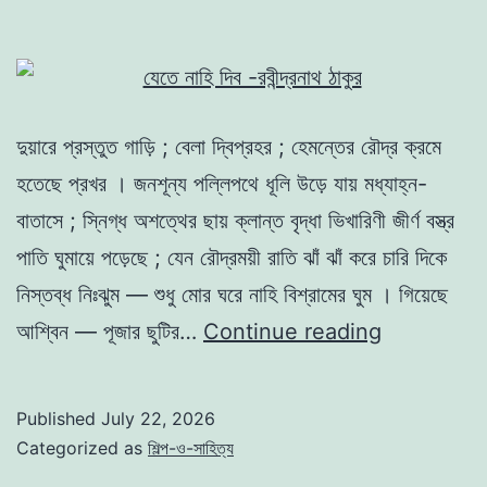
দুয়ারে প্রস্তুত গাড়ি ; বেলা দ্বিপ্রহর ; হেমন্তের রৌদ্র ক্রমে
হতেছে প্রখর । জনশূন্য পল্লিপথে ধূলি উড়ে যায় মধ্যাহ্ন-
বাতাসে ; স্নিগ্ধ অশত্থের ছায় ক্লান্ত বৃদ্ধা ভিখারিণী জীর্ণ বস্ত্র
পাতি ঘুমায়ে পড়েছে ; যেন রৌদ্রময়ী রাতি ঝাঁ ঝাঁ করে চারি দিকে
নিস্তব্ধ নিঃঝুম — শুধু মোর ঘরে নাহি বিশ্রামের ঘুম । গিয়েছে
যেতে
আশ্বিন — পূজার ছুটির…
Continue reading
নাহি
দিব
Published
July 22, 2026
-রবীন্দ্রনাথ
Categorized as
শিল্প-ও-সাহিত্য
ঠাকুর