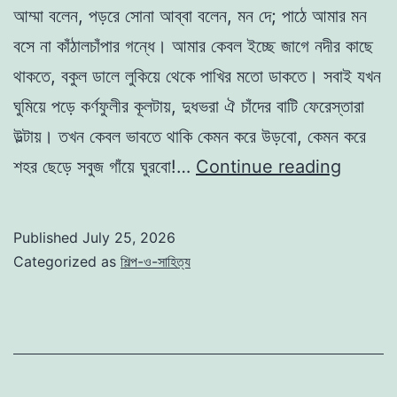
আম্মা বলেন, পড়রে সোনা আব্বা বলেন, মন দে; পাঠে আমার মন
বসে না কাঁঠালচাঁপার গন্ধে। আমার কেবল ইচ্ছে জাগে নদীর কাছে
থাকতে, বকুল ডালে লুকিয়ে থেকে পাখির মতো ডাকতে। সবাই যখন
ঘুমিয়ে পড়ে কর্ণফুলীর কূলটায়, দুধভরা ঐ চাঁদের বাটি ফেরেস্তারা
উল্টায়। তখন কেবল ভাবতে থাকি কেমন করে উড়বো, কেমন করে
পাখির
শহর ছেড়ে সবুজ গাঁয়ে ঘুরবো!…
Continue reading
মতো
-আল
Published
July 25, 2026
মাহমুদ
Categorized as
শিল্প-ও-সাহিত্য