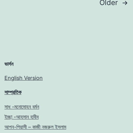
Posts
Older
pagination
ভার্সন
English Version
সাম্প্রতিক
সাধ -মনোমোহন বর্মন
ইচ্ছা -আহসান হাবীব
আপন-পিয়াসী – কাজী নজরুল ইসলাম