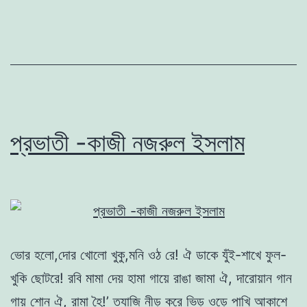
প্রভাতী -কাজী নজরুল ইসলাম
ভোর হলো,দোর খোলো খুকু,মনি ওঠ রে! ঐ ডাকে যুঁই-শাখে ফুল-
খুকি ছোটরে! রবি মামা দেয় হামা গায়ে রাঙা জামা ঐ, দারোয়ান গান
গায় শোন ঐ, রামা হৈ!’ ত্যাজি নীড় করে ভিড় ওড়ে পাখি আকাশে