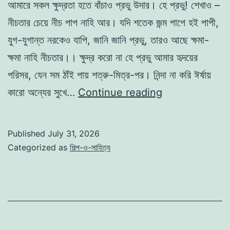
আমারে সকল ক্ষুদ্রতা হতে বাঁচাও প্রভু উদার। হে প্রভু! শেখাও –
নীচতার চেয়ে নীচ পাপ নাহি আর। যদি শতেক জন্ম পাপে হই পাপী,
যুগ-যুগান্ত নরকেও যাপি, জানি জানি প্রভু, তারও আছে ক্ষমা-
ক্ষমা নাহি নীচতার।। ক্ষুদ্র করো না হে প্রভু আমার হৃদয়ের
পরিসর, যেন সম ঠাঁই পায় শত্রু-মিত্র-পর। নিন্দা না করি ঈর্ষায়
মুনাজাত
কারো অন্যের সুখে…
Continue reading
-কাজী
নজরুল
Published
July 31, 2026
ইসলাম
Categorized as
শিল্প-ও-সাহিত্য