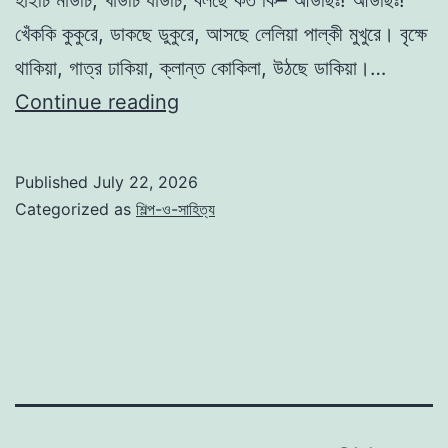
হাইচি মাউচি, খাউচি যাউচি, বলছে কত কি– আউছিঃ! আউছিঃ!
খেঁককি কুকুরে, ডাকছে ডুকুরে, আসছে লেলিয়া পাল্কী মুখুরে। বৃক্ষে
থাকিয়া, গাত্র ঢাকিয়া, ক্লান্ত কোকিলা, উঠছে ডাকিয়া।…
পাল্কী
Continue reading
চলে
রে
Published
July 22, 2026
-গোলাম
Categorized as
শিল্প-ও-সাহিত্য
মোস্তফা