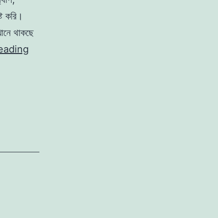
্ট করি।
খানে থাকছে
স্মার্টফোনে
eading
সময়
বাঁচানোর
১০টি
উপায়