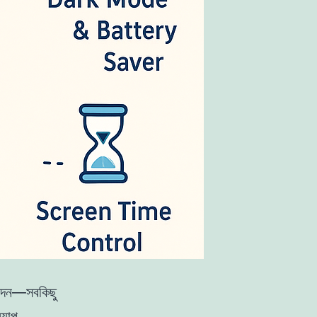
িনোদন—সবকিছু
্যাপ,