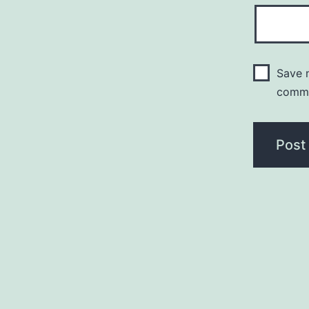
Save m
comm