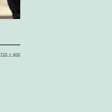
Full
725 × 400
size