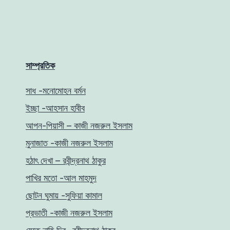
সাম্প্রতিক
সাধ -মনোমোহন বর্মন
ইচ্ছা -আহসান হাবীব
আপন-পিয়াসী – কাজী নজরুল ইসলাম
মুনাজাত -কাজী নজরুল ইসলাম
হঠাৎ দেখা – রবীন্দ্রনাথ ঠাকুর
পাখির মতো -আল মাহমুদ
ছোটন ঘুমায় -সুফিয়া কামাল
প্রভাতী -কাজী নজরুল ইসলাম