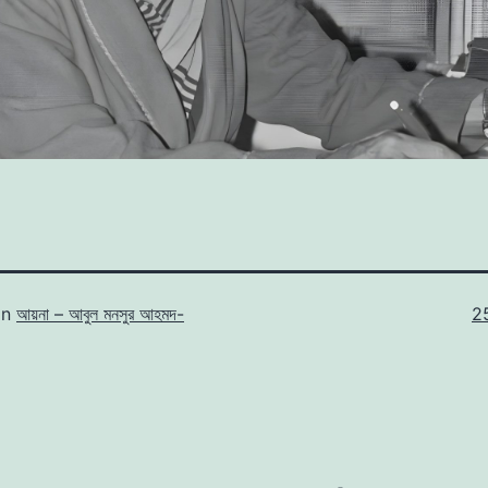
Fu
in
আয়না – আবুল মনসুর আহমদ-
2
si