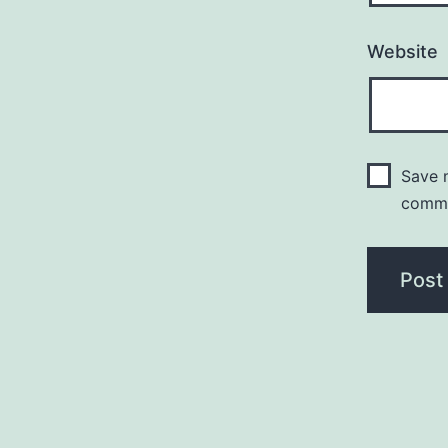
Website
Save m
comm