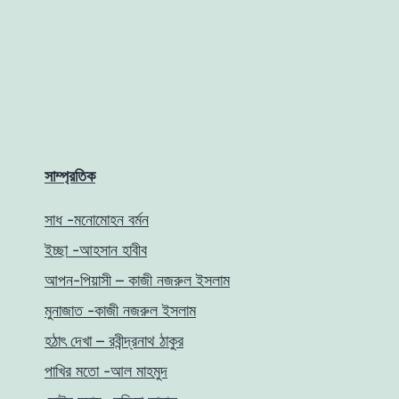
সাম্প্রতিক
সাধ -মনোমোহন বর্মন
ইচ্ছা -আহসান হাবীব
আপন-পিয়াসী – কাজী নজরুল ইসলাম
মুনাজাত -কাজী নজরুল ইসলাম
হঠাৎ দেখা – রবীন্দ্রনাথ ঠাকুর
পাখির মতো -আল মাহমুদ