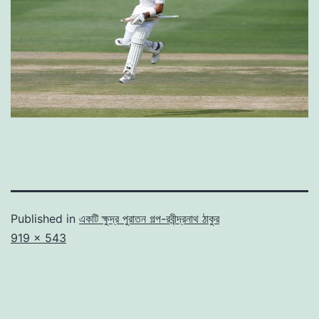
Published in
একটি ক্ষুদ্র পুরাতন গল্প-রবীন্দ্রনাথ ঠাকুর
Full
919 × 543
size