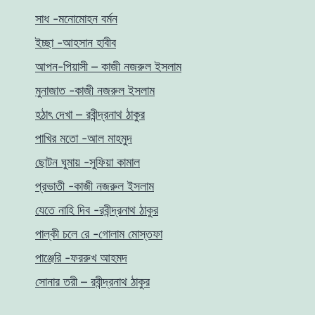
সাধ -মনোমোহন বর্মন
ইচ্ছা -আহসান হাবীব
আপন-পিয়াসী – কাজী নজরুল ইসলাম
মুনাজাত -কাজী নজরুল ইসলাম
হঠাৎ দেখা – রবীন্দ্রনাথ ঠাকুর
পাখির মতো -আল মাহমুদ
ছোটন ঘুমায় -সুফিয়া কামাল
প্রভাতী -কাজী নজরুল ইসলাম
যেতে নাহি দিব -রবীন্দ্রনাথ ঠাকুর
পাল্কী চলে রে -গোলাম মোস্তফা
পাঞ্জেরি -ফররুখ আহমদ
সোনার তরী – রবীন্দ্রনাথ ঠাকুর