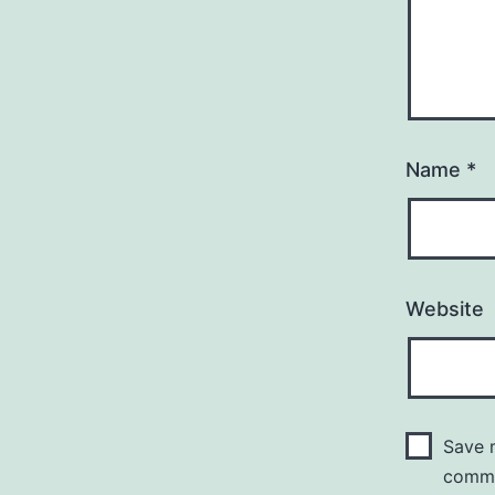
Name
*
Website
Save m
comm