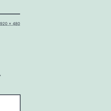
Full
920 × 480
size
*