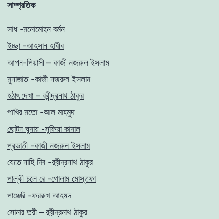
সাম্প্রতিক
সাধ -মনোমোহন বর্মন
ইচ্ছা -আহসান হাবীব
আপন-পিয়াসী – কাজী নজরুল ইসলাম
মুনাজাত -কাজী নজরুল ইসলাম
হঠাৎ দেখা – রবীন্দ্রনাথ ঠাকুর
পাখির মতো -আল মাহমুদ
ছোটন ঘুমায় -সুফিয়া কামাল
প্রভাতী -কাজী নজরুল ইসলাম
যেতে নাহি দিব -রবীন্দ্রনাথ ঠাকুর
পাল্কী চলে রে -গোলাম মোস্তফা
পাঞ্জেরি -ফররুখ আহমদ
সোনার তরী – রবীন্দ্রনাথ ঠাকুর