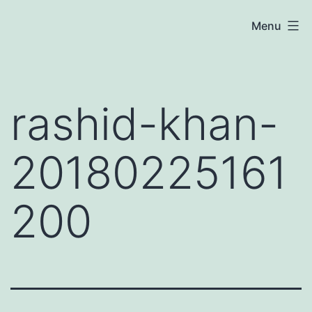
Skip
atoznews24.com
Menu
to
content
rashid-khan-
20180225161
200