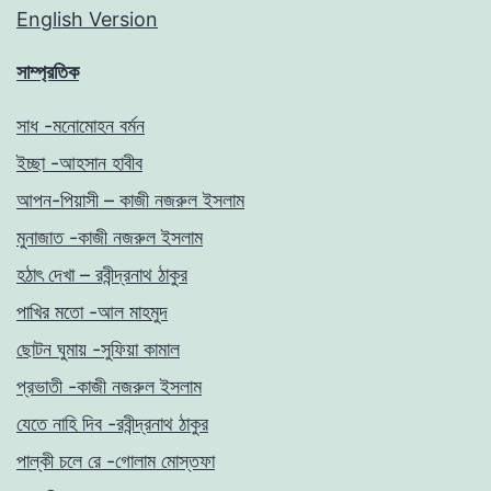
English Version
সাম্প্রতিক
সাধ -মনোমোহন বর্মন
ইচ্ছা -আহসান হাবীব
আপন-পিয়াসী – কাজী নজরুল ইসলাম
মুনাজাত -কাজী নজরুল ইসলাম
হঠাৎ দেখা – রবীন্দ্রনাথ ঠাকুর
পাখির মতো -আল মাহমুদ
ছোটন ঘুমায় -সুফিয়া কামাল
প্রভাতী -কাজী নজরুল ইসলাম
যেতে নাহি দিব -রবীন্দ্রনাথ ঠাকুর
পাল্কী চলে রে -গোলাম মোস্তফা