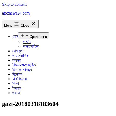
Skip to content
atoznews24.com
Menu
Close
হোম
Open menu
জাতীয়
আন্তর্জাতিক
খেলাধুলা
লাইফস্টাইল
স্বাস্থ্য
বিজ্ঞান-ও-প্রযুক্তি
শিল্প-ও-সাহিত্য
বিনোদন
চাকরির-খবর
শিক্ষা
ইসলাম
ভ্রমন
gazi-20180318183604