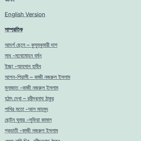
English Version
সাম্প্রতিক
আদর্শ ছেলে – কুসুমকুমারী দাশ
সাধ -মনোমোহন বর্মন
ইচ্ছা -আহসান হাবীব
আপন-পিয়াসী – কাজী নজরুল ইসলাম
মুনাজাত -কাজী নজরুল ইসলাম
হঠাৎ দেখা – রবীন্দ্রনাথ ঠাকুর
পাখির মতো -আল মাহমুদ
ছোটন ঘুমায় -সুফিয়া কামাল
প্রভাতী -কাজী নজরুল ইসলাম