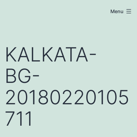
Skip
atoznews24.com
Menu
to
content
KALKATA-
BG-
20180220105
711