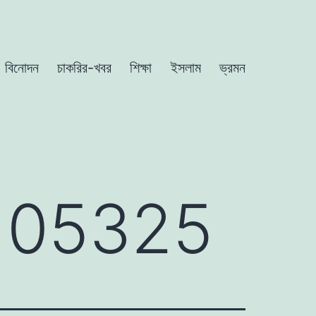
বিনোদন
চাকরির-খবর
শিক্ষা
ইসলাম
ভ্রমন
105325