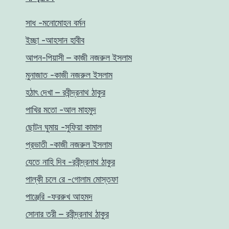
সাধ -মনোমোহন বর্মন
ইচ্ছা -আহসান হাবীব
আপন-পিয়াসী – কাজী নজরুল ইসলাম
মুনাজাত -কাজী নজরুল ইসলাম
হঠাৎ দেখা – রবীন্দ্রনাথ ঠাকুর
পাখির মতো -আল মাহমুদ
ছোটন ঘুমায় -সুফিয়া কামাল
প্রভাতী -কাজী নজরুল ইসলাম
যেতে নাহি দিব -রবীন্দ্রনাথ ঠাকুর
পাল্কী চলে রে -গোলাম মোস্তফা
পাঞ্জেরি -ফররুখ আহমদ
সোনার তরী – রবীন্দ্রনাথ ঠাকুর