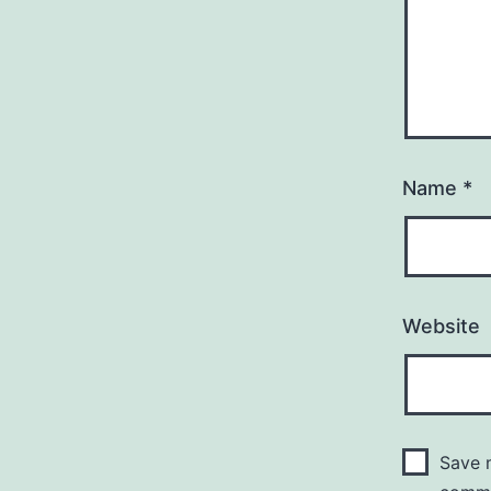
Name
*
Website
Save m