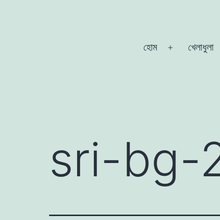
Skip
to
content
atoznews24.com
হোম
খেলাধুলা
Open
menu
sri-bg