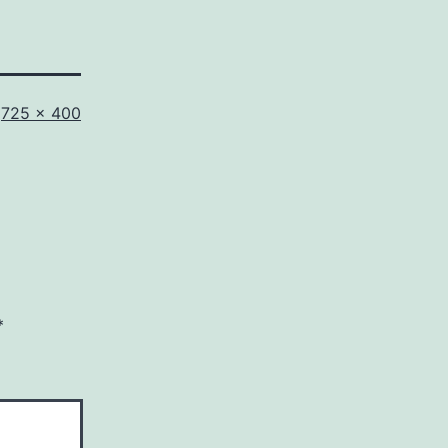
Full
725 × 400
size
*