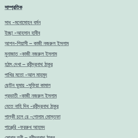
সাম্প্রতিক
সাধ -মনোমোহন বর্মন
ইচ্ছা -আহসান হাবীব
আপন-পিয়াসী – কাজী নজরুল ইসলাম
মুনাজাত -কাজী নজরুল ইসলাম
হঠাৎ দেখা – রবীন্দ্রনাথ ঠাকুর
পাখির মতো -আল মাহমুদ
ছোটন ঘুমায় -সুফিয়া কামাল
প্রভাতী -কাজী নজরুল ইসলাম
যেতে নাহি দিব -রবীন্দ্রনাথ ঠাকুর
পাল্কী চলে রে -গোলাম মোস্তফা
পাঞ্জেরি -ফররুখ আহমদ
সোনার তরী – রবীন্দ্রনাথ ঠাকুর