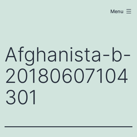
Skip
atoznews24.com
Menu
to
content
Afghanista-b-
20180607104
301