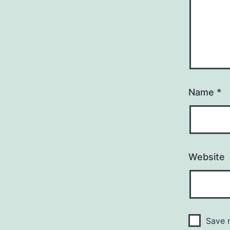
Name
*
Website
Save m