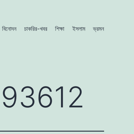
বিনোদন
চাকরির-খবর
শিক্ষা
ইসলাম
ভ্রমন
193612