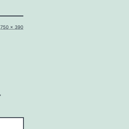
Full
750 × 390
size
*