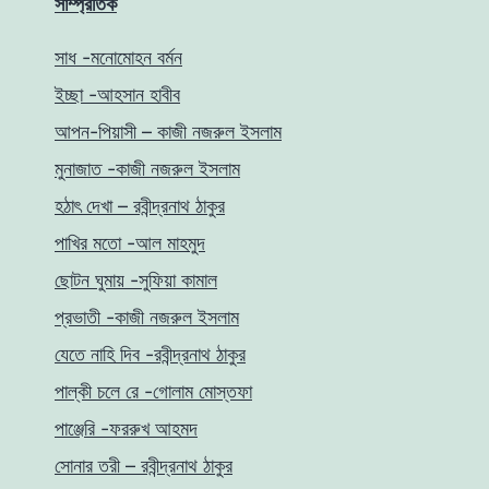
সাম্প্রতিক
সাধ -মনোমোহন বর্মন
ইচ্ছা -আহসান হাবীব
আপন-পিয়াসী – কাজী নজরুল ইসলাম
মুনাজাত -কাজী নজরুল ইসলাম
হঠাৎ দেখা – রবীন্দ্রনাথ ঠাকুর
পাখির মতো -আল মাহমুদ
ছোটন ঘুমায় -সুফিয়া কামাল
প্রভাতী -কাজী নজরুল ইসলাম
যেতে নাহি দিব -রবীন্দ্রনাথ ঠাকুর
পাল্কী চলে রে -গোলাম মোস্তফা
পাঞ্জেরি -ফররুখ আহমদ
সোনার তরী – রবীন্দ্রনাথ ঠাকুর