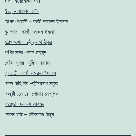
সাধ -মনোমোহন বর্মন
ইচ্ছা -আহসান হাবীব
আপন-পিয়াসী – কাজী নজরুল ইসলাম
মুনাজাত -কাজী নজরুল ইসলাম
হঠাৎ দেখা – রবীন্দ্রনাথ ঠাকুর
পাখির মতো -আল মাহমুদ
ছোটন ঘুমায় -সুফিয়া কামাল
প্রভাতী -কাজী নজরুল ইসলাম
যেতে নাহি দিব -রবীন্দ্রনাথ ঠাকুর
পাল্কী চলে রে -গোলাম মোস্তফা
পাঞ্জেরি -ফররুখ আহমদ
সোনার তরী – রবীন্দ্রনাথ ঠাকুর