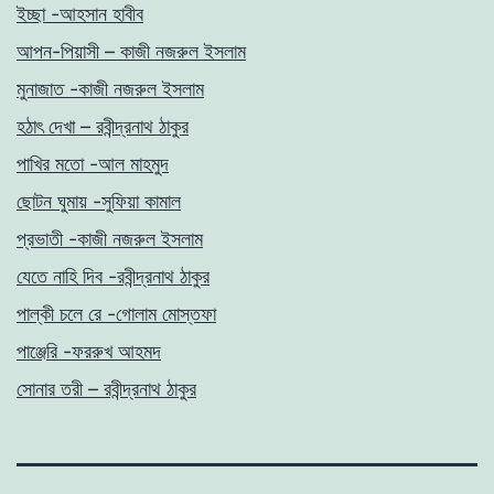
ইচ্ছা -আহসান হাবীব
আপন-পিয়াসী – কাজী নজরুল ইসলাম
মুনাজাত -কাজী নজরুল ইসলাম
হঠাৎ দেখা – রবীন্দ্রনাথ ঠাকুর
পাখির মতো -আল মাহমুদ
ছোটন ঘুমায় -সুফিয়া কামাল
প্রভাতী -কাজী নজরুল ইসলাম
যেতে নাহি দিব -রবীন্দ্রনাথ ঠাকুর
পাল্কী চলে রে -গোলাম মোস্তফা
পাঞ্জেরি -ফররুখ আহমদ
সোনার তরী – রবীন্দ্রনাথ ঠাকুর