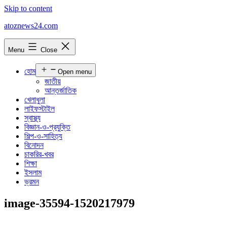
Skip to content
atoznews24.com
Menu
Close
হোম
Open menu
জাতীয়
আন্তর্জাতিক
খেলাধুলা
লাইফস্টাইল
স্বাস্থ্য
বিজ্ঞান-ও-প্রযুক্তি
শিল্প-ও-সাহিত্য
বিনোদন
চাকরির-খবর
শিক্ষা
ইসলাম
ভ্রমন
image-35594-1520217979