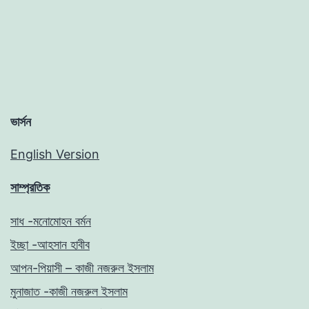
ভার্সন
English Version
সাম্প্রতিক
সাধ -মনোমোহন বর্মন
ইচ্ছা -আহসান হাবীব
আপন-পিয়াসী – কাজী নজরুল ইসলাম
মুনাজাত -কাজী নজরুল ইসলাম