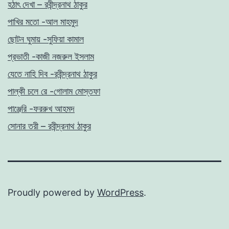
হঠাৎ দেখা – রবীন্দ্রনাথ ঠাকুর
পাখির মতো -আল মাহমুদ
ছোটন ঘুমায় -সুফিয়া কামাল
প্রভাতী -কাজী নজরুল ইসলাম
যেতে নাহি দিব -রবীন্দ্রনাথ ঠাকুর
পাল্কী চলে রে -গোলাম মোস্তফা
পাঞ্জেরি -ফররুখ আহমদ
সোনার তরী – রবীন্দ্রনাথ ঠাকুর
Proudly powered by
WordPress
.