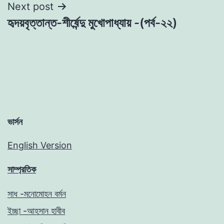
Next post
হৃদয়বৃত্তান্ত-শীর্ষেন্দু মুখােপাধ্যায় -(পর্ব-২২)
ভার্সন
English Version
সাম্প্রতিক
সাধ -মনোমোহন বর্মন
ইচ্ছা -আহসান হাবীব