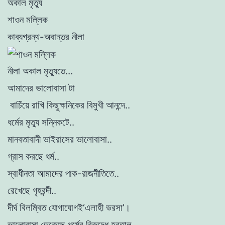
অকাল মৃত্যু
শাওন মল্লিক
কাব্যগ্রন্থ-অবান্তর নীলা
নীলা অকাল মৃত্যুতে…
আমাদের ভালোবাসা টা
বাচিঁয়ে রাখি কিছুক্ষনিকের বিমুখী আনন্দে..
ধর্মের মৃত্যু সন্নিকটে..
মানবতাবাদী ভাইরাসের ভালোবাসা..
গ্রাস করছে ধর্ম..
স্বাধীনতা আমাদের পাক-রাজনীতিতে..
রেখেছে গৃহবন্দী..
দীর্ঘ বিলম্বিত যোগাযোগই‘এলাহী ভরসা’।
ভালোবাসা ডেকেছে ধর্মের বিরুদ্ধে হরতাল..