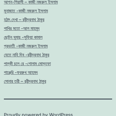
আপন-পিয়াসী – কাজী নজরুল ইসলাম
মুনাজাত -কাজী নজরুল ইসলাম
হঠাৎ দেখা – রবীন্দ্রনাথ ঠাকুর
পাখির মতো -আল মাহমুদ
ছোটন ঘুমায় -সুফিয়া কামাল
প্রভাতী -কাজী নজরুল ইসলাম
যেতে নাহি দিব -রবীন্দ্রনাথ ঠাকুর
পাল্কী চলে রে -গোলাম মোস্তফা
পাঞ্জেরি -ফররুখ আহমদ
সোনার তরী – রবীন্দ্রনাথ ঠাকুর
Proudly powered by
WordPress
.