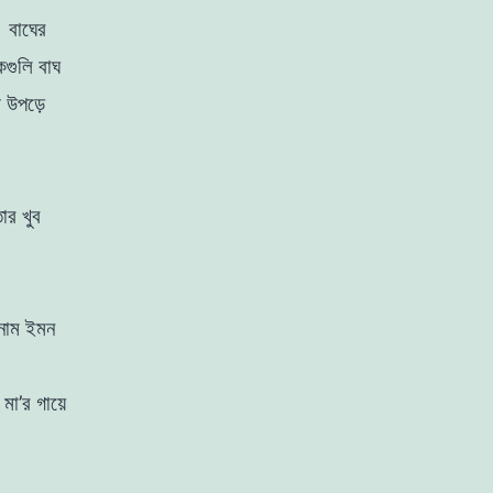
 বাঘের
গুলি বাঘ
 উপড়ে
ার খুব
র নাম ইমন
া’র গায়ে