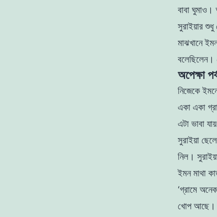
বাবা ঘুমাও।
সুরাইয়ার শু
মাঝখানে ইমন
বলেছিলেন।
অপেক্ষা পর
নিজেকে ইমনে
একা একা গ্রা
এটা ভাবা যায
সুরাইয়া ছেল
নিল। সুরাইয
ইমন মাথা 
‘গ্রামে অনে
খােপ আছে।