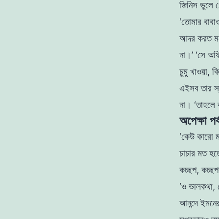
জিনিস ভুলে 
‘তােমার বাব
আদর করত ম
না।’
‘সে অফি
চুমু খাওয়া, 
এইসব তার স্
না।
‘তাহলে 
অপেক্ষা পর
‘কেউ কারাে 
চাচার মত হত
কচ্ছপ, কচ্ছ
‘ও ভালকথা, ত
আনন্দে ইমনে