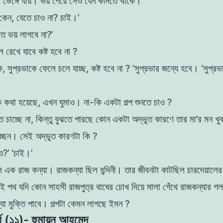
ম ভেঙ্গে যায়। ভয় পেয়ে সেও
যেন কাদতে থাকে।
কেন, যেতে চাও না? চাই।’
ে ভয় লাগবে না?’
 রেখে যাবে কষ্ট হবে না ?
 সুপ্রভাকে ফেলে চলে যাচ্ছ, কষ্ট হবে না ?
‘সুপ্রভার জন্যে হবে। ‘সুপ্রভ
?
 কথা হয়েছে, এখন ঘুমাও। না-কি একটা গল্প শুনতে
চাও ?
তে চাচ্ছে না, কিন্তু বুঝতে পারছে কোন একটা অদ্ভুত
কারণে তার মা’র মন খ
াচ্ছেন। সেই অদ্ভুত কারণটা
কি ?
চাও?’ ‘চাই।’
 এক রাজ কন্যা। রাজকন্যা ছিল বন্দিনী। তার জীবনটা
কাটছিল চারদেয়ালের
াই পথ যদি কোন সাহসী
রাজপুত্র বাঘের চোখ দিয়ে মালা গেঁথে রাজকন্যার গলায
যা মুক্তি পাবে। গল্পটা কেমন লাগছে ইমন ?
্ব (১১)- হুমায়ূন আহমেদ