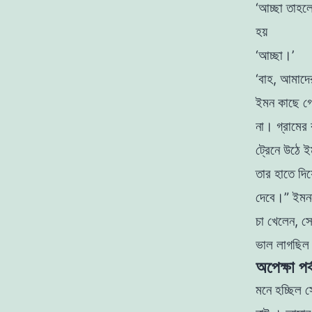
‘আচ্ছা তাহল
হয়
‘আচ্ছা।’
‘বাহ, আমাদের
ইমন কাছে গে
না। গ্রামের
ট্রেনে উঠে ই
তার হাতে দিয
দেবে।” ইম
চা খেলেন, স
ভাল লাগছি
অপেক্ষা পর
মনে হচ্ছিল