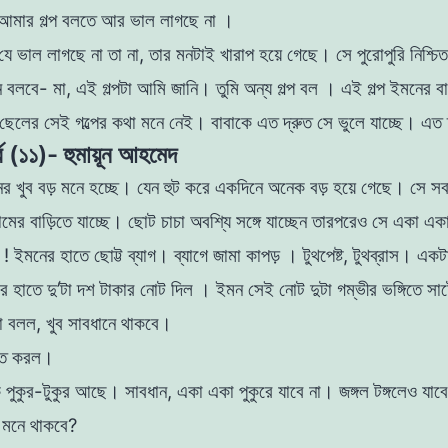
 আমার গল্প বলতে আর ভাল লাগছে না ।
ধু যে ভাল লাগছে না তা না, তার মনটাই খারাপ হয়ে গেছে।
সে পুরােপুরি নিশ্চি
 বলবে- মা, এই গল্পটা আমি
জানি। তুমি অন্য গল্প বল । এই গল্প ইমনের 
ছেলের সেই গল্পের কথা মনে নেই। বাবাকে এত দ্রুত সে ভুলে যাচ্ছে। এত
্ব (১১)- হুমায়ূন আহমেদ
র খুব বড় মনে হচ্ছে। যেন হুট করে একদিনে অনেক বড় হয়ে গেছে। সে স
মের বাড়িতে যাচ্ছে। ছােট চাচা
অবশ্যি সঙ্গে যাচ্ছেন তারপরেও সে একা এক
় !
ইমনের হাতে ছােট্ট ব্যাগ। ব্যাগে জামা কাপড় । টুথপেষ্ট, টুথব্রাস। এক
ের হাতে দু’টা দশ টাকার নােট দিল । ইমন সেই নােট দুটা গম্ভীর ভঙ্গিতে সার
়া বলল, খুব সাবধানে থাকবে।
কাত করল।
ক পুকুর-টুকুর আছে। সাবধান, একা একা পুকুরে যাবে না।
জঙ্গল টঙ্গলেও যাব
 মনে থাকবে?