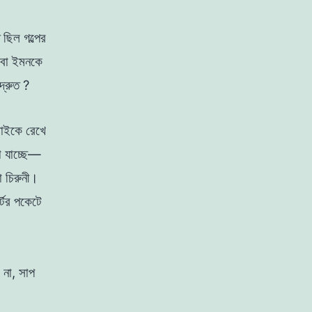
ত ছিল গল্পের
বাবা ইমনকে
দ্রুত ?
বাইকে রেখে
া যাচ্ছে—
টা
চিরুনী।
্টের পকেটে
ে না, সাপ