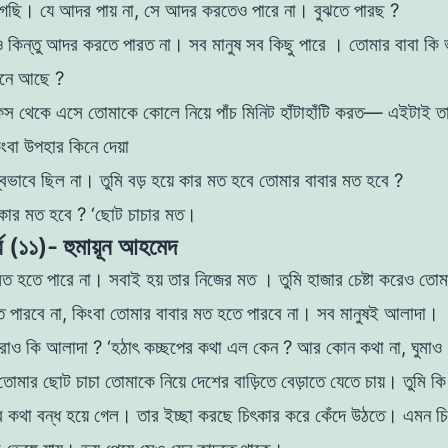
গেছি। যে আদর পায় না, সে আদর করতেও পারে না। বুঝতে পারছ ?
াও কিন্তু আদর করতে পারত না। সব মানুষ সব কিছু পারে
। তােমার বাবা কি 
নে আছে ?
স থেকে এসে তােমাকে কোলে নিয়ে পাঁচ মিনিট হাঁটাহাঁটি
করত— এইটাই ত
কিংবা উপহার কিনে দেয়া
বভাবে ছিল না। তুমি বড় হয়ে কার মত হবে তােমার বাবার মত হবে ?
কার মত হবে ? ‘ছােট চাচার মত।
্ব (১১)- হুমায়ূন আহমেদ
মত হতে পারে না। সবাই হয় তার নিজের মত । তুমি
হাজার চেষ্টা করেও তাে
ে পারবে না, কিংবা তােমার বাবার মত হতে পারবে না। সব মানুষই আলাদা।
পরাও কি আলাদা ?
‘হঠাৎ কচ্ছপের কথা এল কেন ? আর কোন কথা না, ঘুমা
ােমার ছােট চাচা তােমাকে নিয়ে দেশের বাড়িতে বেড়াতে
যেতে চায়। তুমি ক
র কথা বন্ধ হয়ে গেল। তার ইচ্ছা করছে চিৎকার করে
কেঁদে উঠতে। এমন চি