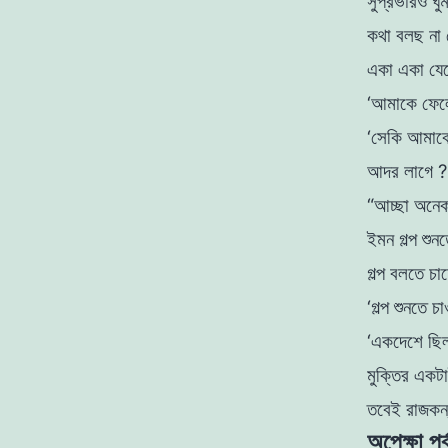
সুপ্রভারও ঘু
কথা বলছ না 
একা একা যেত
‘আমাকে ফেলে
‘সেকি আমাকে,
আদর লাগে 
“আচ্ছা অনেক
ইমন গল্প শুন
গল্প বলতে চ
‘গল্প শুনতে 
‘একদেশে ছিল
মুক্তির একট
তবেই
রাজকন্
অপেক্ষা পর