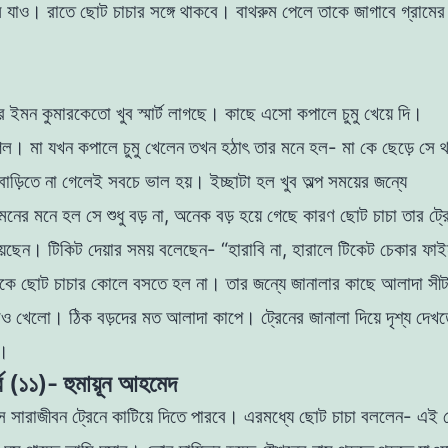
ে যাও। রাতে ছােট চাচার সঙ্গে থাকবে। বাথরুম পেলে
তাকে জাগাবে গ্রামের 
 ইমন কুমারকেতাে খুব স্মার্ট লাগছে। কাছে এসাে কপালে চুমু খেয়ে দি।
ল। মা যখন কপালে চুমু খেলেন তখন হঠাৎ তার মনে হল- মা কে ছেড়ে সে 
 বাড়িতে না গেলেই সবচে
ভাল হয়। ইচ্ছাটা হল খুব অল্প সময়ের জন্যে
মনের মনে হল সে শুধু বড় না, অনেক বড় হয়ে গেছে কারণ
ছােট চাচা তার ট্
়েছেন। টিকিট দেয়ার সময়
বলেছেন- “হারাবি না, হারালে টিকেট চেকার ফা
নকে
ছােট চাচার কোলে বসতে হল না। তার জন্যে জানালার কাছে আলাদা সীট
েও খেলাে। ঠিক বড়দের মত আলাদা কাপে। ট্রেনের
জানালা দিয়ে দৃশ্য দেখ
ল।
্ব (১১)- হুমায়ূন আহমেদ
সে
সারাজীবন ট্রেনে কাটিয়ে দিতে পারবে। এরমধ্যে ছােট চাচা বললেন- এই যে ম