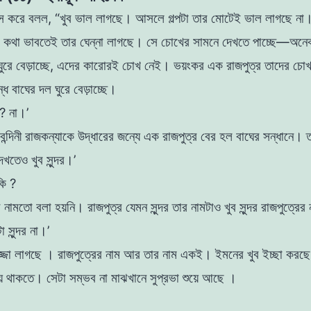
 করে বলল, “খুব ভাল লাগছে। আসলে গল্পটা তার মােটেই ভাল লাগছে না।
 কথা ভাবতেই তার ঘেন্না
লাগছে। সে চোখের সামনে দেখতে পাচ্ছে—অনেক
 ঘুরে বেড়াচ্ছে, এদের কারােরই চোখ নেই। ভয়ংকর এক রাজপুত্র তাদের
চোখ
্ধ বাঘের দল ঘুরে বেড়াচ্ছে।
ছ ?
না।’
ন্দিনী রাজকন্যাকে উদ্ধারের জন্যে এক রাজপুত্র বের
হল বাঘের সন্ধানে। ত
খতেও খুব সুন্দর।’
 কি ?
 নামতাে বলা হয়নি। রাজপুত্র যেমন সুন্দর তার নামটাও
খুব সুন্দর রাজপুত্রে
া সুন্দর না।’
জ্জা লাগছে । রাজপুত্রের নাম আর তার নাম একই। ইমনের খুব ইচ্ছা করছে ম
য়ে থাকতে। সেটা সম্ভব না
মাঝখানে সুপ্রভা শুয়ে আছে ।