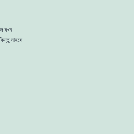
জে
যখন
িন্তু সাহসে