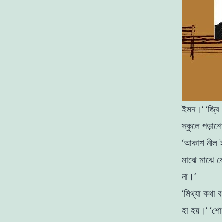
ইমন।’
‘জ্ব
স্কুলে পড়াশ
‘আকাশ নীল ই
মাঝে মাঝে য
না।’
‘মিথ্যা কথা 
হা হয়।’
‘শা