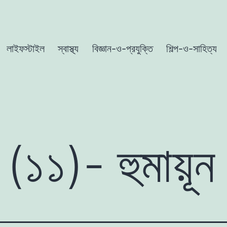
লাইফস্টাইল
স্বাস্থ্য
বিজ্ঞান-ও-প্রযুক্তি
শিল্প-ও-সাহিত্য
ব (১১)- হুমায়