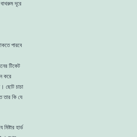
বাথরুম দূরে
থাকতে পারবে
রেনের টিকেট
ইন করে
। ছােট চাচা
তে তার কি যে
িষ্টার হার্ড