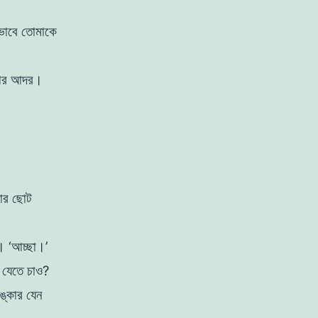
ভাবে তােমাকে
ার আদর।
মার ছােট
ও।
‘আচ্ছা।’
ি যেতে চাও?
ঙ্কার যেন