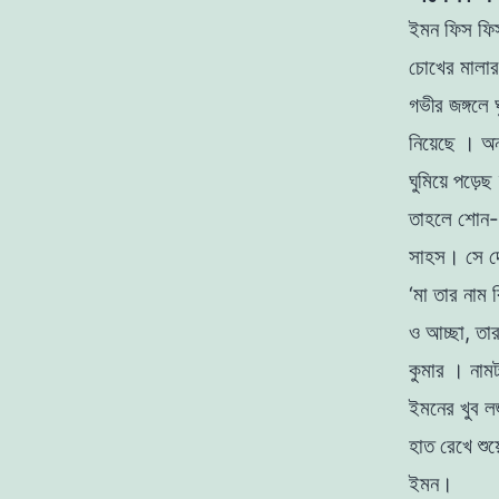
ইমন ফিস ফিস
চোখের মালার
গভীর জঙ্গলে
নিয়েছে । অন
ঘুমিয়ে পড়ে
তাহলে শােন-ব
সাহস। সে দে
‘মা তার নাম
ও আচ্ছা, তার
কুমার । নামট
ইমনের খুব ল
হাত রেখে শু
ইমন।