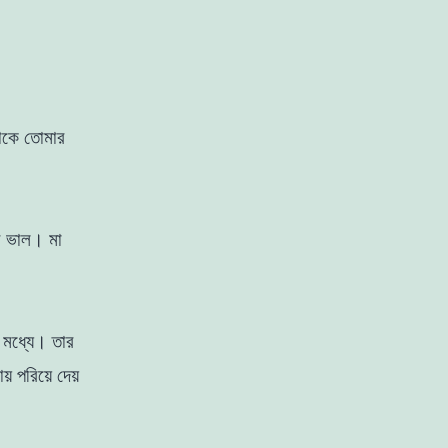
াকে তােমার
ুব ভাল। মা
 মধ্যে। তার
় পরিয়ে দেয়