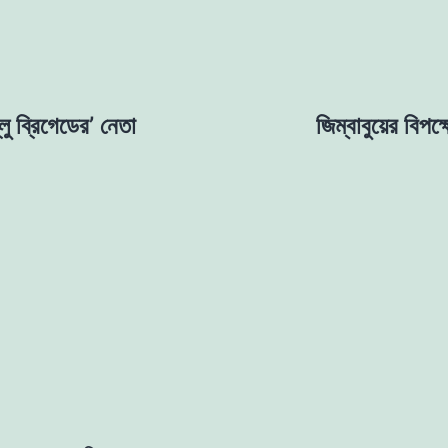
লু ব্রিগেডের’ নেতা
জিম্বাবুয়ের বিপ