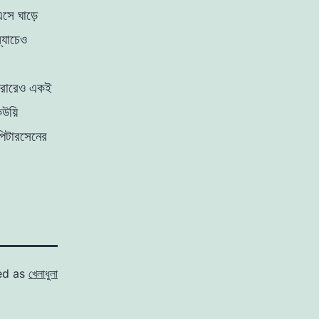
এসে ঘাড়ে
্যাচেও
ারোরেও একই
িউয়ি
পিটারসেনের
ed as
খেলাধুলা