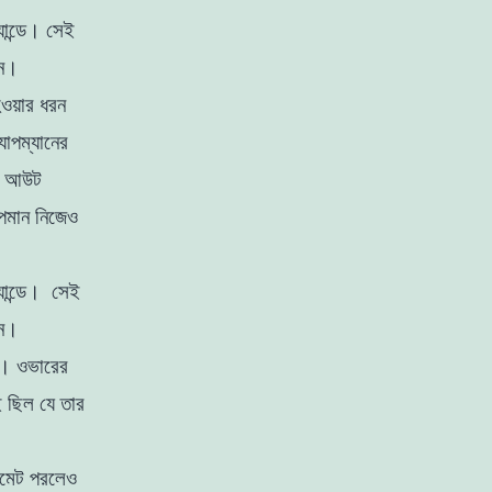
যান্ডে। সেই
েন।
 হওয়ার ধরন
যাপম্যানের
বে আউট
াপমান নিজেও
্যান্ডে। সেই
েন।
ক। ওভারের
 ছিল যে তার
েলমেট পরলেও