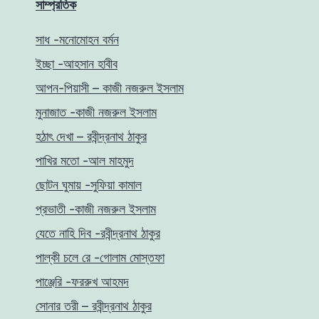
সাম্প্রতিক
সাধ -মনোমোহন বর্মন
ইচ্ছা -আহসান হাবীব
আপন-পিয়াসী – কাজী নজরুল ইসলাম
মুনাজাত -কাজী নজরুল ইসলাম
হঠাৎ দেখা – রবীন্দ্রনাথ ঠাকুর
পাখির মতো -আল মাহমুদ
ছোটন ঘুমায় -সুফিয়া কামাল
প্রভাতী -কাজী নজরুল ইসলাম
যেতে নাহি দিব -রবীন্দ্রনাথ ঠাকুর
পাল্কী চলে রে -গোলাম মোস্তফা
পাঞ্জেরি -ফররুখ আহমদ
সোনার তরী – রবীন্দ্রনাথ ঠাকুর