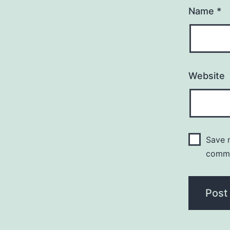
Name
*
Website
Save m
comm