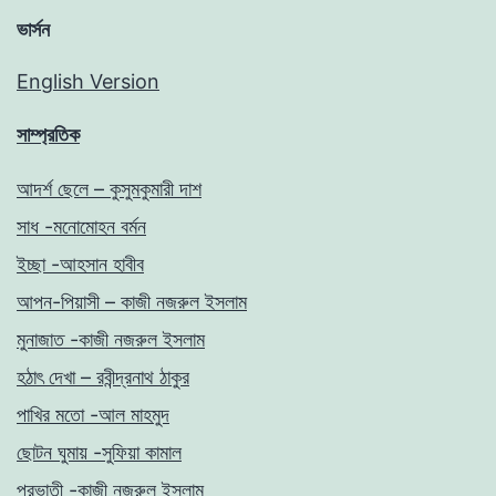
ভার্সন
English Version
সাম্প্রতিক
আদর্শ ছেলে – কুসুমকুমারী দাশ
সাধ -মনোমোহন বর্মন
ইচ্ছা -আহসান হাবীব
আপন-পিয়াসী – কাজী নজরুল ইসলাম
মুনাজাত -কাজী নজরুল ইসলাম
হঠাৎ দেখা – রবীন্দ্রনাথ ঠাকুর
পাখির মতো -আল মাহমুদ
ছোটন ঘুমায় -সুফিয়া কামাল
প্রভাতী -কাজী নজরুল ইসলাম