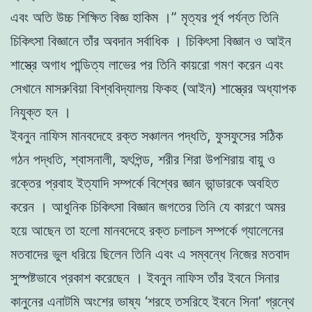
এবং অতি উচ্চ শিক্ষিত বিজ্ঞ হাকিম ।” মৃত্যর পূর্ব প
র্যন্ত তিনি
চিকিৎসা বিজ্ঞানে তাঁর
অবদান সর্বাধিক । চিকিৎসা বিজ্ঞান ও আইন
শাস্ত্রে অগাধ পান্ডিত্য লাভের পর তিনি কায়রো গমণ করেন এবং
সেখানে মাসরুবিয়া বিশ্ববিদ্যালয় ফিকহ (আইন) শাস্ত্রের অধ্যাপক
নিযুক্ত হন ।
ইবনুন নাফিস মানবদেহে রক্ত সঞ্চালন পদ্ধতি, ফুসফুসের সঠিক
গঠন পদ্ধতি, শ্বাসনালী, হৃৎপিন্ড, শরীর শিরা উপশিরায় বায়ু ও
রক্তের প্রবাহ ইত্যাদি সম্পর্কে বিশ্বের জ্ঞান ভান্ডারকে অবহিত
করেন । আধুনিক চিকিৎসা বিজ্ঞান জগতের তিনি যে কারণে অমর
হয়ে আছেন তা হলো মানবদেহে রক্ত চলাচল সম্পর্কে গ্যালেনের
মতবাদের ভুল ধরিয়ে ছিলেন তিনি এবং এ সম্বন্ধে নিজের মতবাদ
সুস্পষ্টভাবে প্রকাশ করেছেন । ইবনুন নাফিস তাঁর ইবনে সিনার
কানুনের এনাটমি অংশের ভাষ্য ‘শরহে তসরিহে ইবনে সিনা’ গ্রন্থে