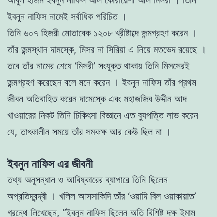
ইবনুন নাফিস নামেই সর্বাধিক পরিচিত ।
তিনি ৬০৭ হিজরী মোতাবেক ১২০৮ খ্রীষ্টাব্দে জন্মগ্রহণ করেন ।
তাঁর জন্মস্থান দামস্কে, মিসর না সিরিয়া এ নিয়ে মতভেদ রয়েছে ।
তবে তাঁর নামের শেষে ‘মিসরী’ সংযুক্ত থাকায় তিনি মিসসেরই
জন্মগ্রহণ করেছেন বলে মনে করেন । ইবনুন নাফিস তাঁর প্রথম
জীবন অতিবাহিত করেন দামেস্কে এবং মহাজজিব উদ্দীন আদ
খাওয়ারের নিকট তিনি চিকিৎসা বিজ্ঞানে এত ব্যুপত্তি লাভ করেন
যে, তাৎকালীন সময়ে তাঁর সমকক্ষ আর কেউ ছিল না ।
ইবনুন নাফিস এর জীবনী
তথ্য অনুসন্ধান ও আবিষ্কারের ব্যাপারে তিনি ছিলেন
অপ্রতিদ্বন্দ্বী । খলিল আসসাকিদি তাঁর ‘ওয়াদি বিল ওয়াকায়াত’
গ্রন্থে লিখেছেন, “ইবনুন নাফিস ছিলেন অতি বিশিষ্ট দক্ষ ইমাম