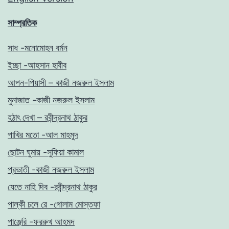
সাম্প্রতিক
সাধ -মনোমোহন বর্মন
ইচ্ছা -আহসান হাবীব
আপন-পিয়াসী – কাজী নজরুল ইসলাম
মুনাজাত -কাজী নজরুল ইসলাম
হঠাৎ দেখা – রবীন্দ্রনাথ ঠাকুর
পাখির মতো -আল মাহমুদ
ছোটন ঘুমায় -সুফিয়া কামাল
প্রভাতী -কাজী নজরুল ইসলাম
যেতে নাহি দিব -রবীন্দ্রনাথ ঠাকুর
পাল্কী চলে রে -গোলাম মোস্তফা
পাঞ্জেরি -ফররুখ আহমদ