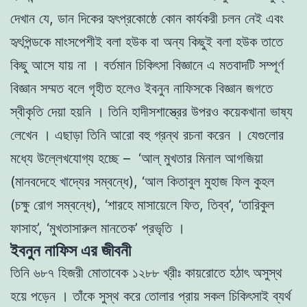
দেখান যে, ডান দিকের হৃৎপ্রকোষ্ঠে কোন কা
র্যকরী চলন নেই এবং
হৃৎপিন্ডকে মাংসপেশীই বলা হউক বা অন্য কিছুই বলা হউক তাতে
কিছু আসে যায় না । বর্তমান চিকিৎসা বিজ্ঞানে এ মতবাদটি সম্পূর্ণ
বিজ্ঞান সম্মত বলে গৃহীত হলেও ইবনুন নাফিসকে বিজ্ঞান জগতে
স্বীকৃতি দেয়া হয়নি । তিনি হাদীসশাস্ত্রের উপরও কয়েকখানা ভাষ্য
লেখেন । এছাড়া তিনি আরো বহু গ্রন্থ রচনা করেন । যেগুলোর
মধ্যে উল্লেখযোগ্য হচ্ছে – ‘আল্ মুখতার মিনাল আগজিয়া
(মানবদেহে খাদ্যের সম্বন্ধে), ‘আল কিতাবুল মুহাজ ফিল কুহল
(চক্ষু রোগ সম্বন্ধে), ‘শারহে মাসায়েলে ফিত, তিব্ব’, ‘তারিকুল
ফাসাহ’, ‘মুখতাসারুল মানতেক’ প্রভৃতি ।
ইবনুন নাফিস এর জীবনী
তিনি ৬৮৭ হিজরী মোতাবেক ১২৮৮ খ্রীঃ কায়রোতে হঠাৎ অসুস্থ
হয়ে পড়েন । তাঁকে সুস্থ করে তোলার প্রায় সকল চিকিৎসাই ব্যর্থ