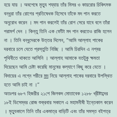
হয়ে যায় । অবশেষে মৃত্যু শয্যায় তাঁর মিসর ও কায়রোর চিকিৎসক
বন্ধুরা তাঁর রোগের প্রতিষেধক হিসেবে তাঁকে মদ পান করতে
অনুরোধ করেন । মদ পান করলেই তাঁর রোগ সেরে যাবে বলে তাঁরা
পরামর্শ দেন । কিন্তু তিনি এক ফোঁটা মদ পান করতেও রাজি হলেন
না । তিনি বন্ধুদেরকে উত্তর দিলেন, “আমি আল্লাহ পাকের
দরবারে চলে যেতে প্রস্তুতি নিচ্ছি । আমি চিরদিন এ নশ্বর
পৃথিবীতে থাকতে আসিনি । আল্লাহ আমাকে যতটুকু ক্ষমতা
দিয়েছেন আমি চেষ্টা করেছি মানুষের কল্যাণে কিছু করে যেতে ।
বিদায়ের এ লগ্নে শরীরে
মদ
নিয়ে আল্লাহ পাকের দরবারে উপস্থিত
হতে আমি চাই না ।”
অতঃপর ৬৮৭ হিজরীর ২১শে জিলকদ মোতাবেক ১২৮৮ খ্রীষ্টাব্দের
১৮ই ডিসেম্বর রোজ শুক্রবার সকালে এ মহামনীষী ইন্তেকাল করেন
। মৃত্যুকালে তিনি তাঁর একমাত্র বাড়িটি এবং তাঁর সমস্ত বইপত্র