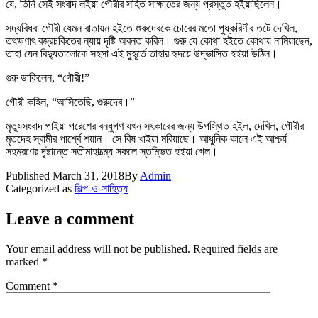
যে, তিনি সেই সংবাদ লইয়া গৌরীর সহিত সাক্ষাতের জন্য প্রস্তুত হইয়াছিলেন।
সদ্যবিধবা গৌরী যেমন বাতায়ন হইতে গুরুদেবকে চোরের মতো পুষ্করিণীর তটে দেখিল,
তৎক্ষণাৎ বজ্রচকিতের ন্যায় দৃষ্টি অবনত করিল। গুরু যে কোথা হইতে কোথায় নামিয়াছেন,
তাহা যেন বিদ্যুতালোকে সহসা এই মুহূর্তে তাহার হৃদয়ে উদ্‌ভাসিত হইয়া উঠিল।
গুরু ডাকিলেন, “গৌরী!”
গৌরী কহিল, “আসিতেছি, গুরুদেব।”
মৃত্যুসংবাদ পাইয়া পরেশের বন্ধুগণ যখন সৎকারের জন্য উপস্থিত হইল, দেখিল, গৌরীর
মৃতদেহ স্বামীর পার্শ্বে শয়ান। সে বিষ খাইয়া মরিয়াছে। আধুনিক কালে এই আশ্চর্য
সহমরণের দৃষ্টান্তে সতীমাহাত্ম্যে সকলে স্তম্ভিত হইয়া গেল।
Published
March 31, 2018
By
Admin
Categorized as
শিল্প-ও-সাহিত্য
Leave a comment
Your email address will not be published.
Required fields are
marked
*
Comment
*