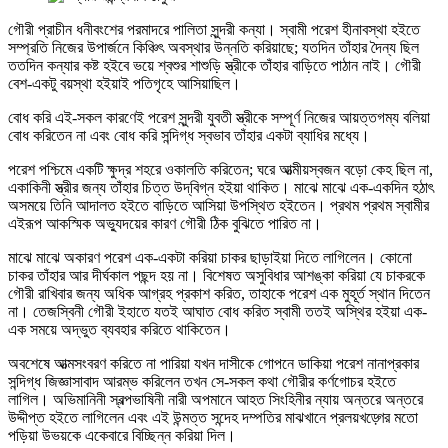
গৌরী প্রাচীন ধনীবংশের পরমাদরে পালিতা সুন্দরী কন্যা। স্বামী পরেশ হীনাবস্থা হইতে
সম্প্রতি নিজের উপার্জনে কিঞ্চিৎ অবস্থার উন্নতি করিয়াছে; যতদিন তাঁহার দৈন্য ছিল
ততদিন কন্যার কষ্ট হইবে ভয়ে শ্বশুর শাশুড়ি স্ত্রীকে তাঁহার বাড়িতে পাঠান নাই। গৌরী
বেশ-একটু বয়স্থা হইয়াই পতিগৃহে আসিয়াছিল।
বোধ করি এই-সকল কারণেই পরেশ সুন্দরী যুবতী স্ত্রীকে সম্পূর্ণ নিজের আয়ত্তগম্য বলিয়া
বোধ করিতেন না এবং বোধ করি সন্দিগ্ধ স্বভাব তাঁহার একটা ব্যাধির মধ্যে।
পরেশ পশ্চিমে একটি ক্ষুদ্র শহরে ওকালতি করিতেন; ঘরে আত্মীয়স্বজন বড়ো কেহ ছিল না,
একাকিনী স্ত্রীর জন্য তাঁহার চিত্ত উদ্‌বিগ্ন হইয়া থাকিত। মাঝে মাঝে এক-একদিন হঠাৎ
অসময়ে তিনি আদালত হইতে বাড়িতে আসিয়া উপস্থিত হইতেন। প্রথম প্রথম স্বামীর
এইরূপ আকস্মিক অভ্যুদয়ের কারণ গৌরী ঠিক বুঝিতে পারিত না।
মাঝে মাঝে অকারণ পরেশ এক-একটা করিয়া চাকর ছাড়াইয়া দিতে লাগিলেন। কোনো
চাকর তাঁহার আর দীর্ঘকাল পছন্দ হয় না। বিশেষত অসুবিধার আশঙ্কা করিয়া যে চাকরকে
গৌরী রাখিবার জন্য অধিক আগ্রহ প্রকাশ করিত, তাহাকে পরেশ এক মুহূর্ত স্থান দিতেন
না। তেজস্বিনী গৌরী ইহাতে যতই আঘাত বোধ করিত স্বামী ততই অস্থির হইয়া এক-
এক সময়ে অদ্ভুত ব্যবহার করিতে থাকিতেন।
অবশেষে আত্মসংবরণ করিতে না পারিয়া যখন দাসীকে গোপনে ডাকিয়া পরেশ নানাপ্রকার
সন্দিগ্ধ জিজ্ঞাসাবাদ আরম্ভ করিলেন তখন সে-সকল কথা গৌরীর কর্ণগোচর হইতে
লাগিল। অভিমানিনী স্বল্পভাষিনী নারী অপমানে আহত সিংহিনীর ন্যায় অন্তরে অন্তরে
উদ্দীপ্ত হইতে লাগিলেন এবং এই উন্মত্ত সন্দেহ দম্পতির মাঝখানে প্রলয়খড়্গের মতো
পড়িয়া উভয়কে একেবারে বিচ্ছিন্ন করিয়া দিল।