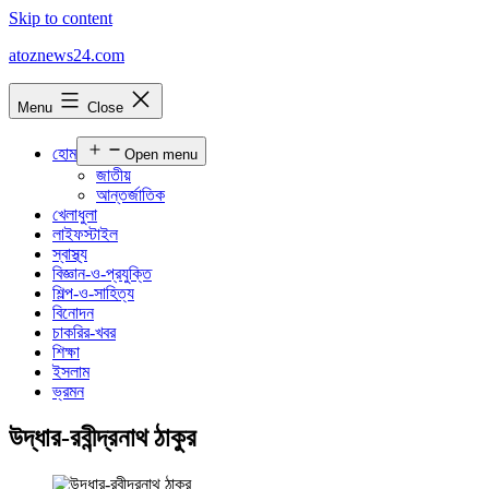
Skip to content
atoznews24.com
Menu
Close
হোম
Open menu
জাতীয়
আন্তর্জাতিক
খেলাধুলা
লাইফস্টাইল
স্বাস্থ্য
বিজ্ঞান-ও-প্রযুক্তি
শিল্প-ও-সাহিত্য
বিনোদন
চাকরির-খবর
শিক্ষা
ইসলাম
ভ্রমন
উদ্ধার-রবীন্দ্রনাথ ঠাকুর