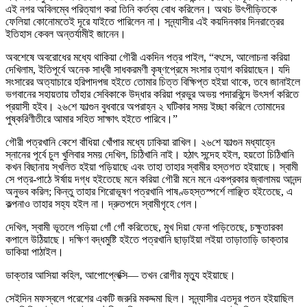
এই নগর অবিলম্বে পরিত্যাগ করা তিনি কর্তব্য বোধ করিলেন। অথচ উৎপীড়িতকে
ফেলিয়া কোনোমতেই দূরে যাইতে পারিলেন না। সন্ন্যাসীর এই কয়দিনকার দিনরাত্রের
ইতিহাস কেবল অন্তর্যামীই জানেন।
অবশেষে অবরোধের মধ্যে থাকিয়া গৌরী একদিন পত্র পাইল, “বৎসে, আলোচনা করিয়া
দেখিলাম, ইতিপূর্বে অনেক সাধ্বী সাধকরমণী কৃষ্ণপ্রেমে সংসার ত্যাগ করিয়াছেন। যদি
সংসারের অত্যাচারে হরিপাদপদ্ম হইতে তোমার চিত্ত বিক্ষিপ্ত হইয়া থাকে, তবে জানাইলে
ভগবানের সহায়তায় তাঁহার সেবিকাকে উদ্ধার করিয়া প্রভুর অভয় পদারবিন্দে উৎসর্গ করিতে
প্রয়াসী হইব। ২৬শে ফাল্গুন বুধবারে অপরাহ্ন ২ ঘটিকার সময় ইচ্ছা করিলে তোমাদের
পুষ্করিণীতীরে আমার সহিত সাক্ষাৎ হইতে পারিবে।”
গৌরী পত্রখানি কেশে বাঁধিয়া খোঁপার মধ্যে ঢাকিয়া রাখিল। ২৬শে ফাল্গুন মধ্যাহ্নে
স্নানের পূর্বে চুল খুলিবার সময় দেখিল, চিঠিখানি নাই। হঠাৎ সন্দেহ হইল, হয়তো চিঠিখানি
কখন বিছানায় স্খলিত হইয়া পড়িয়াছে এবং তাহা তাহার স্বামীর হস্তগত হইয়াছে। স্বামী
সে পত্র-পাঠে ঈর্ষায় দগ্ধ হইতেছে মনে করিয়া গৌরী মনে মনে একপ্রকার জ্বালাময় আনন্দ
অনুভব করিল; কিন্তু তাহার শিরোভূষণ পত্রখানি পাষণ্ডহস্তস্পর্শে লাঞ্ছিত হইতেছে, এ
কল্পনাও তাহার সহ্য হইল না। দ্রুতপদে স্বামীগৃহে গেল।
দেখিল, স্বামী ভূতলে পড়িয়া গোঁ গোঁ করিতেছে, মুখ দিয়া ফেনা পড়িতেছে, চক্ষুতারকা
কপালে উঠিয়াছে। দক্ষিণ বদ্ধমুষ্টি হইতে পত্রখানি ছাড়াইয়া লইয়া তাড়াতাড়ি ডাক্তার
ডাকিয়া পাঠাইল।
ডাক্তার আসিয়া কহিল, আপোপ্লেক্সি— তখন রোগীর মৃত্যু হইয়াছে।
সেইদিন মফস্বলে পরেশের একটি জরুরি মকদ্দমা ছিল। সন্ন্যাসীর এতদূর পতন হইয়াছিল