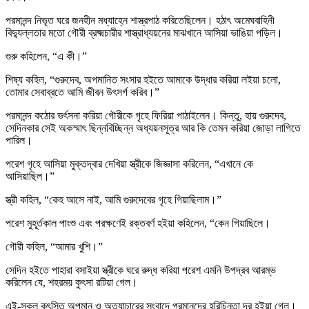
পরমানন্দ নিভৃত ঘরে জনহীন মধ্যাহ্নে শাস্ত্রপাঠ করিতেছিলেন। হঠাৎ অমেঘবাহিনী
বিদ্যুল্লতার মতো গৌরী ব্রক্ষ্মচারীর শাস্ত্রাধ্যয়নের মাঝখানে আসিয়া ভাঙিয়া পড়িল।
গুরু কহিলেন, “এ কী।”
শিষ্য কহিল, “গুরুদেব, অপমানিত সংসার হইতে আমাকে উদ্ধার করিয়া লইয়া চলো,
তোমার সেবাব্রতে আমি জীবন উৎসর্গ করিব।”
পরমানন্দ কঠোর ভর্ৎসনা করিয়া গৌরীকে গৃহে ফিরিয়া পাঠাইলেন। কিন্তু, হায় গুরুদেব,
সেদিনকার সেই অকস্মাৎ ছিন্নবিচ্ছিন্ন অধ্যয়নসূত্র আর কি তেমন করিয়া জোড়া লাগিতে
পারিল।
পরেশ গৃহে আসিয়া মুক্তদ্বার দেখিয়া স্ত্রীকে জিজ্ঞাসা করিলেন, “এখানে কে
আসিয়াছিল।”
স্ত্রী কহিল, “কেহ আসে নাই, আমি গুরুদেবের গৃহে গিয়াছিলাম।”
পরেশ মুহূর্তকাল পাংশু এবং পরক্ষণেই রক্তবর্ণ হইয়া কহিলেন, “কেন গিয়াছিলে।
গৌরী কহিল, “আমার খুশি।”
সেদিন হইতে পাহারা বসাইয়া স্ত্রীকে ঘরে রুদ্ধ করিয়া পরেশ এমনি উপদ্রব আরম্ভ
করিলেন যে, শহরময় কুৎসা রটিয়া গেল।
এই-সকল কুৎসিত অপমান ও অত্যাচারের সংবাদে পরমানন্দের হরিচিন্তা দূর হইয়া গেল।