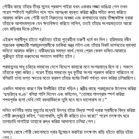
গৌরীর কাছে তাঁহার তীব্র সন্দেহ প্রকাশ পাইয়া যখন একবার লজ্জা ভাঙিয়া গেল তখন
পরেশ স্পষ্টতই প্রতিদিন পদে পদে আশঙ্কা ব্যক্ত করিয়া স্ত্রীর সহিত কলহ করিতে
আরম্ভ করিল এবং গৌরী যতই নিরুত্তর অবজ্ঞা এবং কশাঘাতের ন্যায় তীক্ষ্মকটাক্ষ দ্বারা
তাঁহাকে আপাদমস্তক যেন ক্ষতবিক্ষত করিতে লাগিল, ততই তাঁহার সংশয়মত্ততা আরো
যেন বাড়িবার দিকে চলিল।
এইরূপ স্বামীসুখ হইতে প্রতিহত হইয়া পুত্রহীনা তরুণী ধর্মে মন দিল। হরিসভার নবীন
প্রচারক ব্রক্ষ্মচারী পরমানন্দস্বামীকে ডাকিয়া মন্ত্র লইল এবং তাঁহার নিকট ভাগবতের ব্যাখ্যা
শুনিতে আরম্ভ করিল। নারীহৃদয়ের সমস্ত ব্যর্থ স্নেহ প্রেম কেবল ভক্তি-আকারে
পুঞ্জীভূত হইয়া গুরুদেবের পদতলে সমর্পিত হইল।
পরমানন্দের সাধু চরিত্র সম্বন্ধে দেশে বিদেশে কাহারো মনে সংশয়মাত্র ছিল না। সকলে
তাঁহাকে পূজা করিত। পরেশ ইঁহার সম্বন্ধে মুখ ফুটিয়া সংশয় প্রকাশ করিতে পারিতেন না
বলিয়াই তাহা গুপ্ত ক্ষতের মতো ক্রমশ তাঁহার মর্মের নিকট পর্যন্ত খনন করিয়া চলিয়াছিল।
একদিন সামান্য কারণে বিষ উদ্গীরিত হইয়া পড়িল। স্ত্রীর কাছে পরমানন্দকে উল্লেখ করিয়া
‘দুশ্চরিত্র ভণ্ড’ বলিয়া গালি দিলেন এবং কহিলেন, “তোমার শালগ্রাম স্পর্শ করিয়া
শপথপূর্বক বলো দেখি সেই বকধার্মিককে তুমি মনে মনে ভালোবাস না।”
দলিত ফণিনীর ন্যায় মুহূর্তের মধ্যেই উদগ্র হইয়া মিথ্যা স্পর্ধা দ্বারা স্বামীকে বিদ্ধ করিয়া
গৌরী রুদ্ধকন্ঠে কহিল, “ভালোবাসি, তুমি কী করিতে চাও করো!” পরেশ তৎক্ষণাৎ ঘরে
তালাচাবি লাগাইয়া তাহাকে রুদ্ধ করিয়া আদালতে চলিয়া গেল।
অসহ্য রোষে গৌরী কোনোমতে দ্বার উন্মোচন করাইয়া তৎক্ষণাৎ বাড়ি হইতে বাহির হইয়া
গেল।