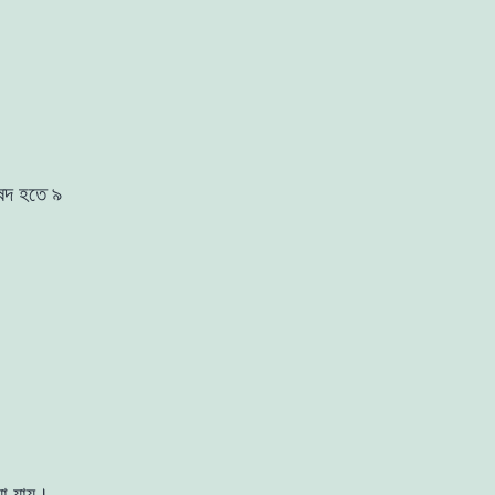
ষদ হতে ৯
য়া যায়।