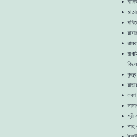
মানি
মাতা
মথিন
রাবার
রামকট
রাখা
কিলো
কুতু
রাডা
লবণ 
লামা
শ্রী 
শাহ 
ইনান