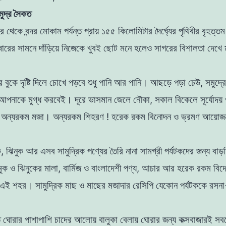
মুদ্র সৈকত
র থেকে বন্দর মোকাম পর্যন্ত প্রায় ১৫৫ কিলোমিটার দৈর্ঘ্যের পৃথিবীর বৃহত্তম
জারের সামনে দাঁড়িয়ে নিজেকে খুবই ছোট মনে হলেও সাগরের বিশালতা দেখে 
 বুকে দৃষ্টি দিলে চোখে পড়বে শুধু পানি আর পানি। আছড়ে পড়া ঢেউ, সমুদ্র
আপনাকে মুগ্ধ করবেই। দূরে ভাসমান জেলে নৌকা, সকাল বিকেলে সূর্যোদয় ও স
 অন্যরকম মজা। অন্যরকম শিহরণ ! হরেক রকম বিনোদন ও ভ্রমণ আয়োজ
ক, ঝিনুক আর এসব সামুদ্রিক পণ্যের তৈরি নানা সামগ্রী পর্যটকদের জন্য বা
মুক ও ঝিনুকের মালা, বার্মিজ ও বাংলাদেশী পণ্য, আচার আর হরেক রকম বিদে
ত এই শহর। সামুদ্রিক মাছ ও মাছের মজাদার রেসিপি যেকোন পর্যটককে রসনা-
তে ঘোরার পাশাপাশি চাদের আলোয় বালুকা বেলায় ঘোরার জন্য কক্সবাজারই সব