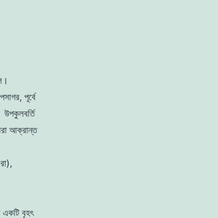
ণল।
াগর, পূর্বে
। উপকুলবর্তি
ারা আক্রান্ত
জরা),
র একটি বৃহৎ