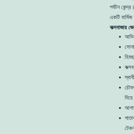
পর্যটন কেন্
একটি বার্মিজ
কক্সবাজার জে
আদিন
সোনা
হিমছ
কক্স
স্বা
চৌফল
দিয়ে
আগাভ
পাতা
টেকন