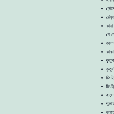
সেন্
ছেঁড়া
কানা
যে ক
কালা
কাকা
কুতুপা
কুতুব
চিংড়
চিংড়
হাসে
ডুলা
ডুলা