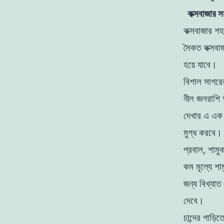
কক্সবাজার স
কক্সবাজার শহ
সৈকত কক্সবা
হয়ে যাবে।
বিশাল সাগরের
নীল জলরাশি 
দেখার এ এক
মুগ্ধ করবে।
প্রবাল, শামু
কম মূল্যে শা
জন্য বিখ্যা
দেবে।
চান্দের গাড়ি