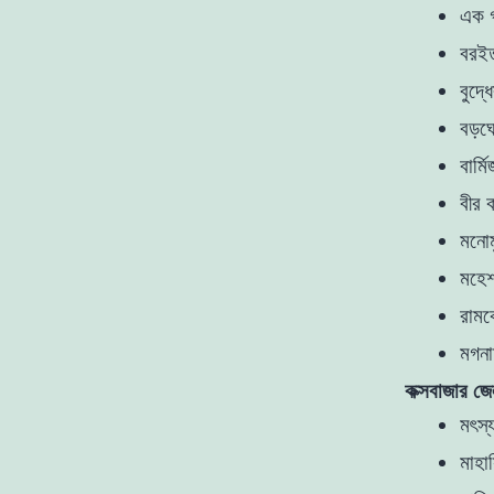
এক গ
বরইত
বুদ্ধ
বড়ঘো
বার্
বীর 
মনোম
মহেশ
রামক
মগনা
কক্সবাজার জে
মৎস্
মাহা