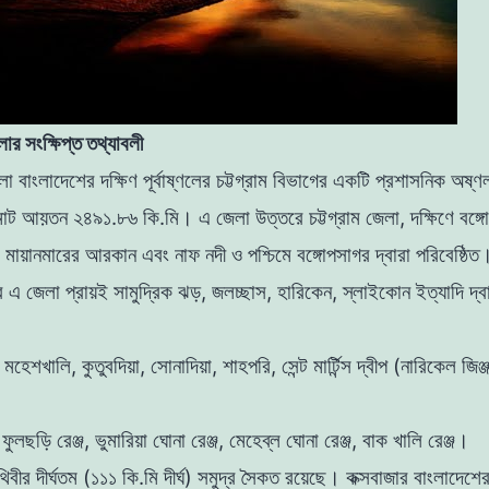
লার সংক্ষিপ্ত তথ্যাবলী
লা বাংলাদেশের দক্ষিণ পূর্বাষ্ণলের চট্টগ্রাম বিভাগের একটি প্রশাসনিক অষ্
ট আয়তন ২৪৯১.৮৬ কি.মি। এ জেলা উত্তরে চট্টগ্রাম জেলা, দক্ষিণে বঙ্গোপস
, মায়ানমারের আরকান এবং নাফ নদী ও পশ্চিমে বঙ্গোপসাগর দ্বারা পরিবেষ্ঠিত
এ জেলা প্রায়ই সামুদ্রিক ঝড়, জলচ্ছাস, হারিকেন, স্লাইকোন ইত্যাদি দ্ব
: মহেশখালি, কুতুবদিয়া, সোনাদিয়া, শাহপরি, সেন্ট মার্টিন্স দ্বীপ (নারিকেল জিঞ্
ফুলছড়ি রেঞ্জ, ভুমারিয়া ঘোনা রেঞ্জ, মেহেব্ল ঘোনা রেঞ্জ, বাক খালি রেঞ্জ।
ৃথিবীর দীর্ঘতম (১১১ কি.মি দীর্ঘ) সমুদ্র সৈকত রয়েছে। কক্সবাজার বাংলাদেশে