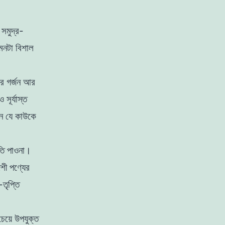
 সমুদ্র-
মনটা বিশাল
ের গর্জন আর
ূর্যাস্ত
ন যে কাউকে
ড়তি পাওনা।
শী পণ্যের
তৃপ্তি
চেয়ে উপযুক্ত