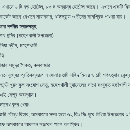
দ্র। এখানে ৬ টি বড় হোটেল, ৮০ ট অন্যান্য হোটেল আছে। এখানে একটি ঝিনু
 মার্কেট আছে যেখানে মায়ানমার, থাইল্যান্ড ও চীনের সামগ্রিক পাওয়া যায়।
লার দর্শনীয় স্থানসমূহ
াথ মন্দির (মহেশখালী উপজেলা)
দিয়া দ্বীপ, মহেশখালী
ড়ি
বাজার সমুদ্র সৈকত, কক্সবাজার
ধীনতা যুদ্ধের প্রতিকস্বরূপ এ জেলায় ৩টি শহিদ মিনার ও ১টি গণহত্যার কেন্
দন্ডী খুরুশকুল সংযোগ সেতু, মহেশখালী চ্যানেলের সাথে সংযুক্ত ইছাঁখালী 
 এই সেতুর অবস্থান।
ামেধ বুদ্ধ খেয়াং
বাড়ী বৌদ্ধ বিহার, কক্সবাজার সদর হতে ৩২ কিঃ মিঃ দূরে উখিয়া উপজেলার ১ কিঃ
াফ কক্সবাজার আরকান সড়কের পাশে অবস্থিত।