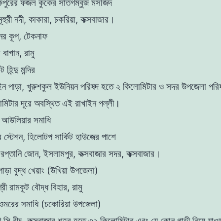
কপুরের ফজল কুকের সাতগম্বুজ মসজিদ
মূহুরী নদী, কাকারা, চকরিয়া, কক্সবাজার।
ের কূপ, টেকনাফ
 বাগান, রামু
 হিন্দু মন্দির
ইন পাড়া, খুরুশকুল ইউনিয়ন পরিষদ হতে ২ কিলোমিটার ও সদর উপজেলা পরি
মিটার দূরে অবস্থিত এই রাখাইন পল্লী।
ব আউলিয়ার সমাধি
র স্টেশন, হিলোটপ সার্কিট হাউজের পাশে
রপ্তানি জোন, ইসলামপুর, কক্সবাজার সদর, কক্সবাজার।
পাড়া বুদ্ধ খেয়াং (উখিয়া উপজেলা)
শ্রী রামকূট বৌদ্ধ বিহার, রামু
ওমরের সমাধি (চকোরিয়া উপজেলা)
ী সি বীচ, কক্সবাজার শহর হতে ৩২ কিলোমিটার এবং যে কোন গাড়ী নিয়ে যাও