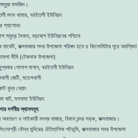
ম্বুজ মসজিদ।
লী মৎস খামার, বরইতলী ইউনিয়ন
ের প্যাগোডা
প সমুদ্র সৈকত, বড়ঘোপ ইউনিয়নের পশ্চিমে
মিজ মার্কেট, কক্সবাজার সদর উপজেলা পরিষদ হতে ৪ কিলোমিটার দূরে অবস্থি
কামলা দীঘি (টেকনাফ উপজেলা)
ুগ্ধকর গোলাপ বাগান, বরইতলী ইউনিয়ন
খালী জেটি, মহেশখালী
োট বুদ্ধ খেয়াং
মা ঘাট, মগনামা ইউনিয়ন
লার দর্শনীয় স্থানসমূহ
য অবতরণ ও পাইকারী মৎস্য বাজার, বিমান বন্দর সড়ক, কক্সবাজার।
সিংদোগ্রী বৌদ্ধ মন্দিরের ঐতিহাসিক পটভূমি, কক্সবাজার সদর উপজেলা