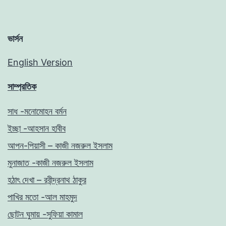
ভার্সন
English Version
সাম্প্রতিক
সাধ -মনোমোহন বর্মন
ইচ্ছা -আহসান হাবীব
আপন-পিয়াসী – কাজী নজরুল ইসলাম
মুনাজাত -কাজী নজরুল ইসলাম
হঠাৎ দেখা – রবীন্দ্রনাথ ঠাকুর
পাখির মতো -আল মাহমুদ
ছোটন ঘুমায় -সুফিয়া কামাল