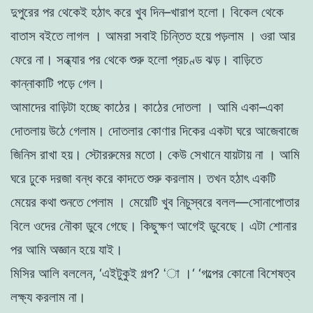
দুপুরের
পর
থেকেই
হঠাৎ
করে
খুব
দিন
–
খারাপ
হলাে
।
বিকেল
থেকে
বাতাস
বইতে
লাগল
।
আমরা
সবাই
চিন্তিত
হয়ে
পড়লাম
।
ওরা
আর
ফেরে
না
।
সন্ধ্যার
পর
থেকে
শুরু
হলাে
প্রচণ্ড
ঝড়
।
বাড়িতে
কান্নাকাটি
পড়ে
গেল
।
আমাদের
বাড়িটা
হচ্ছে
কাঠের
।
কাঠের
দোতলা
।
আমি
একা
–
একা
দোতলায়
উঠে
গেলাম
।
দোতলার
কোণার
দিকের
একটা
ঘরে
আজেবাজে
জিনিস
রাখা
হয়
।
স্টোররুমের
মতাে
।
কেউ
সেখানে
যায়টায়
না
।
আমি
ঘরে
ঢুকে
দরজা
বন্ধ
করে
কাদতে
শুরু
করলাম
।
তখন
হঠাৎ
একটি
মেয়ের
কথা
শুনতে
পেলাম
।
মেয়েটি
খুব
নিচুস্বরে
বলল
—
সােনাপােতার
বিলে
ওদের
নৌকা
ডুবে
গেছে
।
কিছুক্ষণ
আগেই
ডুবেছে
।
এটা
শােনার
পর
আমি
অজ্ঞান
হয়ে
যাই
।
মিসির
আলি
বললেন
,
‘
এইটুকুই
গল্প
?
‘া
।
‘
‘
গল্পের
কোনাে
বিশেষত্ব
লক্ষ্য
করলাম
না
।