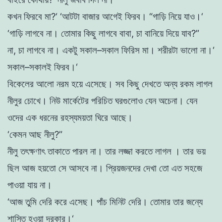
কখন
ফিরবে
মা
?
‘
‘
আটটা
বাজার
আগেই
ফিরব
।
“
গাড়ি
নিয়ে
যাও
।
‘
‘
গাড়ি
লাগবে
না
।
তােমার
কিছু
লাগবে
বাবা
,
চা
বানিয়ে
দিয়ে
যাব
?
”
না
,
চা
লাগবে
না
। একটু
সকাল
–
সকাল
ফিরিস
মা
।
শরীরটা
ভালাে
না
।
‘
সকাল
–
সকালই
ফিরব
।
‘
বিকেলের
আলাে
নরম
হয়ে
এসেছে
।
সব
কিছু
দেখতে
অন্য
রকম
লাগল
নীলুর
চোখে
।
নিউ
মার্কেটের
পরিচিত
ঘরগুলােও
যেন
অচেনা
।
যেন
ওদের
এক
ধরনের
রহস্যময়তা
ঘিরে
আছে
।
‘
কেমন
আছ
নীলু
?
”
নীলু
তৎক্ষণাৎ
তাকাতে
পারল
না
।
তার
লজ্জা
করতে
লাগল
।
তার
ভয়
ছিল
আজ
হয়তাে
সে
আসবে
না
।
প্রিয়জনদের
দেখা
তাে
এত
সহজে
পাওয়া
যায়
না
।
‘
আজ
তুমি
দেরি
করে
এসেছ
।
পাঁচ
মিনিট
দেরি
।
তােমার
তার
জন্যে
শাস্তি
হওয়া
দরকার
।
‘