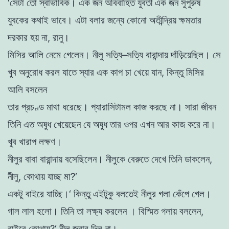
‘
সেটা
তাে
স্বাভাবিক
।
এক
জন
অবিবাহিত
যুবতী
এক
জন
সুপুরুষ
যুবকের
কথাই
ভাবে
।
এটা
বলার
জন্যে
কোনাে
অতীন্দ্রিয়
ক্ষমতার
দরকার
হয়
না
,
রানু
।
মিসির
আলি
নেমে
গেলেন
।
নীলু
সত্যি
–
সত্যি
বারান্দায়
দাঁড়িয়েছিল
।
সে
খুব
অনুরােধ
করল
যাতে
স্যার
এক
কাপ
চা
খেয়ে
যান
,
কিন্তু
মিসির
আলি
বসলেন
তার
প্রচণ্ড
মাথা
ধরেছে
।
প্যারাসিটামল
কাজ
করছে
না
।
সারা
জীবন
তিনি
এত
অষুধ
খেয়েছেন
যে
অষুধ
তার
ওপর
এখন
আর
কাজ
করে
না
।
খুব
খারাপ
লক্ষণ
।
নীলুর
বাবা
বারান্দায়
বসেছিলেন
।
নীলুকে
বেরুতে
দেখে
তিনি
ডাকলেন
,
নীলু
,
কোথায়
যাচ্ছ
মা
?
‘
একটু
বাইরে
যাচ্ছি
।
‘
কিন্তু
এইটুকু
বলতেই
নীলুর
গলা
কেঁপে
গেল
।
গাল
লাল
হলাে
।
তিনি
তা
লক্ষ্য
করলেন
।
বিস্মিত
গলায়
বললেন
,
বাইরে
কোথায়
?
‘
নীলু
জবাব
দিল
না
।