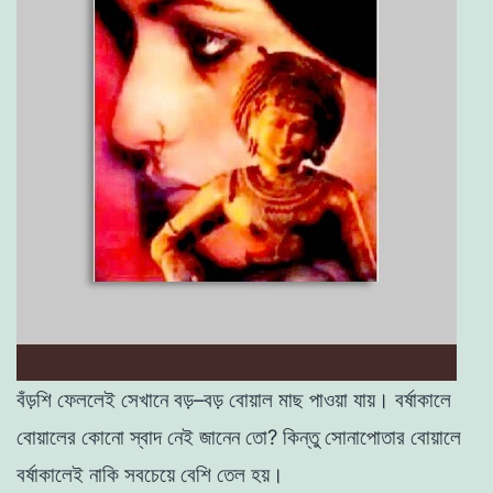
বঁড়শি
ফেললেই
সেখানে
বড়
–
বড়
বােয়াল
মাছ
পাওয়া
যায়
।
বর্ষাকালে
বােয়ালের কোনাে
স্বাদ
নেই
জানেন
তাে
?
কিন্তু
সােনাপােতার
বােয়ালে
বর্ষাকালেই
নাকি
সবচেয়ে
বেশি
তেল
হয়
।