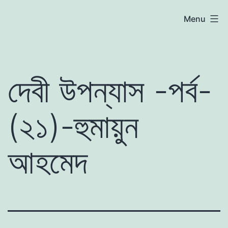
Skip
atoznews24.com
Menu
to
content
দেবী উপন্যাস -পর্ব-
(২১)-হুমায়ুন
আহমেদ