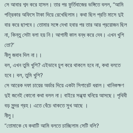
সে
আবার
শব্দ
করে
হাসল
।
তার
পর
ফুর্তিবাজের
ভঙ্গিতে
বলল
,
“
আমি
পত্রিকার
অফিসে
টাকা
দিয়ে
রেখেছিলাম
।
কথা
ছিল
প্রতি
মাসে
দুই
বার
করে
ছাপবে
।
তােমার
সঙ্গে
দেখা
হবার
পর
তার
আর
প্রয়ােজন
ছিল
না
,
কিন্তু
সেটা
বলা
হয়
নি
।
আগামী
কাল
বন্ধ
করে
দেব
।
এখন
খুশি
তাে
?
‘
নীলু
জবাব
দিল
না
।
।
বল
,
এখন
তুমি
খুশি
?
এইভাবে
চুপ
করে
থাকলে
হবে
না
,
কথা
বলতে
হবে।
বল
,
তুমি
খুশি
?
সে
আরেক
দফা
চায়ের
অর্ডার
দিয়ে
একটা
সিগারেট
ধরাল
।
খানিকক্ষণ
দুই
জনেই
কোনাে
কথা
বলল
না
।
বাইরে
সন্ধ্যা
ঘনিয়ে
আসছে
।
পৃথিবী
বড়
সুন্দর
গ্রহ
।
এতে
বেঁচে
থাকতে
সুখ
আছে
।
নীলু
।
“
তােমাকে
যে
কথাটি
আমি
বলতে
চাচ্ছিলাম
সেটি
বলি
?