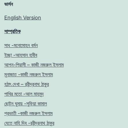
ভার্সন
English Version
সাম্প্রতিক
সাধ -মনোমোহন বর্মন
ইচ্ছা -আহসান হাবীব
আপন-পিয়াসী – কাজী নজরুল ইসলাম
মুনাজাত -কাজী নজরুল ইসলাম
হঠাৎ দেখা – রবীন্দ্রনাথ ঠাকুর
পাখির মতো -আল মাহমুদ
ছোটন ঘুমায় -সুফিয়া কামাল
প্রভাতী -কাজী নজরুল ইসলাম
যেতে নাহি দিব -রবীন্দ্রনাথ ঠাকুর