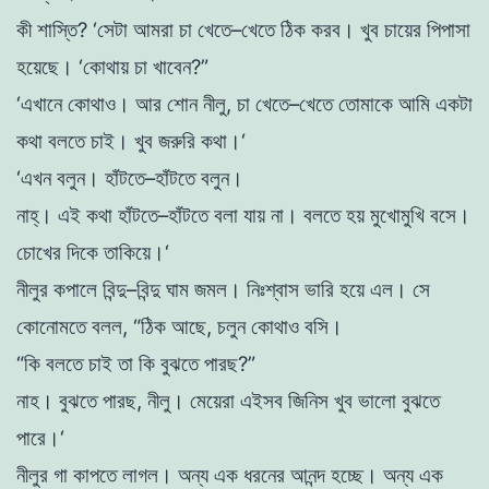
কী
শাস্তি
?
‘
সেটা
আমরা
চা
খেতে
–
খেতে
ঠিক
করব
।
খুব
চায়ের
পিপাসা
হয়েছে
।
‘
কোথায়
চা
খাবেন
?
”
‘
এখানে
কোথাও
।
আর
শােন
নীলু
,
চা
খেতে
–
খেতে
তােমাকে
আমি
একটা
কথা
বলতে
চাই
।
খুব
জরুরি
কথা
।
‘
‘
এখন
বলুন
।
হাঁটতে
–
হাঁটতে
বলুন
।
নাহ্
।
এই
কথা
হাঁটতে
–
হাঁটতে
বলা
যায়
না
।
বলতে
হয়
মুখােমুখি
বসে
।
চোখের
দিকে
তাকিয়ে
।
‘
নীলুর
কপালে
বিন্দু
–
বিন্দু
ঘাম
জমল
।
নিঃশ্বাস
ভারি
হয়ে
এল
।
সে
কোনােমতে
বলল
,
“
ঠিক
আছে
,
চলুন
কোথাও
বসি
।
“
কি
বলতে
চাই
তা
কি
বুঝতে
পারছ
?
”
নাহ
।
বুঝতে
পারছ
,
নীলু
।
মেয়েরা
এইসব
জিনিস
খুব
ভালাে
বুঝতে
পারে
।
‘
নীলুর
গা
কাপতে
লাগল
।
অন্য
এক ধরনের
আনন্দ
হচ্ছে
।
অন্য
এক