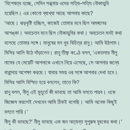
‘
বিশেষত্ব
হচ্ছে
,
সেদিন
সন্ধ্যায়
ওদের
সত্যি
–
সত্যি
নৌকাডুবি
হয়েছিল
।
এর
কোনাে
ব্যাখ্যা
আছে
আপনার
কাছে
?
‘
আছে
।
ঝড়বৃষ্টি
হচ্ছিল
,
কাজেই
তােমার
মনে
ছিল
অমঙ্গলের
আশঙ্কা
।
অবচেতন
মনে
ছিল
নৌকাডুবির
কথা
।
অবচেতন
মনই
কথা
বলেছে
তােমার
সঙ্গে
।
মানুষের
মন
খুব
বিচিত্র
রানু
।
আমি
উঠলাম
।
মিসির
আলি
উঠে
দাঁড়ালেন
।
রানু
তীক্ষ্ণ
কণ্ঠে
বলল
,
‘
একতলার
নীলু
নামের
যে
মেয়েটি
আপনাকে
এখানে
নিয়ে
এসেছে
,
সে
আপনার
জন্যে
বারান্দায়
অপেক্ষা
করছে
।
যাবার
সময়
ওর
সঙ্গে
আপনার
দেখা
হবে
।
মিসির
আলি
বিস্মিত
হয়ে
বললেন
,
তাতে
কি
?
রানু
বলল
,
নীলু
এই
মুহূর্তে
কী
ভাবছে
তা
আমি
বলতে
পারব
।
ওকে
জিজ্ঞেস
করলেই
দেখবেন
আমি
ঠিকই
বলেছি
।
আমি
অনেক
কিছুই
বলতে
পারি
।
‘
নীলু
কী
ভাবছে
?
‘
নীলু
ভাবছে
এক
জন
অত্যন্ত
সুপুরুষ
যুবকের
কথা
।
‘