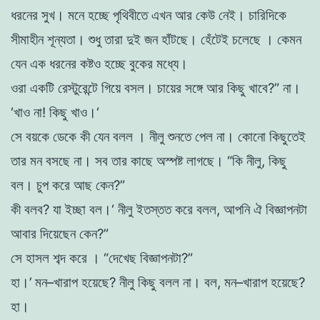
ধরনের
সুখ
।
মনে
হচ্ছে
পৃথিবীতে
এখন
আর
কেউ
নেই
।
চারিদিকে
সীমাহীন
শূন্যতা
।
শুধু
তারা
দুই
জন
হাঁটছে
।
হেঁটেই
চলেছে
।
কেমন
যেন
এক
ধরনের
কষ্টও
হচ্ছে
বুকের
মধ্যে
।
ওরা
একটি
রেস্টুরেন্টে
গিয়ে
বসল
।
চায়ের
সঙ্গে
আর
কিছু
খাবে
?
”
না
।
‘
খাও
না
!
কিছু
খাও
।
‘
সে
বয়কে ডেকে
কী
যেন
বলল
।
নীলু
শুনতে
পেল
না
।
কোনাে
কিছুতেই
তার
মন
বসছে
না
।
সব
তার
কাছে
অস্পষ্ট
লাগছে
।
“
কি
নীলু
,
কিছু
বল
।
চুপ
করে
আছ
কেন
?
”
কী
বলব
?
যা
ইচ্ছা
বল
।
‘
নীলু
ইতস্তত
করে
বলল
,
আপনি
ঐ
বিজ্ঞাপনটা
আবার
দিয়েছেন
কেন
?
”
সে
হাসল
শব্দ
করে
।
“
দেখেছ
বিজ্ঞাপনটা
?
”
হা
।’
মন
–
খারাপ
হয়েছে
?
নীলু
কিছু
বলল
না
।
বল
,
মন
–
খারাপ
হয়েছে
?
হা
।