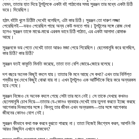
যেমন, তাতার হাত দিয়ে টুলটুলকে একটা বই পাঠানোর সময় সুরঞ্জন তার মধ্যে একটা চিঠি
ভরে। দিয়েছিল।
হঠাৎ বইটা খুলে চিঠিটা দেখেই বলেছিল, এটা কার চিঠি। সুরঞ্জন তো দারুণ লজ্জা
পেয়েছিলই—ভয়ও পেয়েছিল পাছে অন্য কেউ শুনতে পায়। টুলটুলের সঙ্গে রোজ দেখা
হলেও সুরঞ্জন তাকে মাঝে-মাঝে এরকম ভাবে চিঠি পাঠাত, এর একটা আলাদা রোমাঞ্চ
আছে।
সুরঞ্জনকে ভয় পেতে দেখেই তাতা আরও মজা পেয়ে গিয়েছিল। ছেলেমানুষি করে বলেছিল,
কার চিঠি? কার চিঠি?
সুরঞ্জন যতই কাকুতি মিনতি করেছে, তাতা তত বেশি জোরে-জোরে বলেছে।
দশ বছরে অনেক কিছুই বদলে যায়। তাতার কি মনে আছে সে কথা? এখন তার নির্লিপ্ত
গম্ভীর মুখ দেখে কিছুই বোঝা যায় না। এখন টুলটুলও এক আর্টিস্টকে বিয়ে করে অন্যরকম
হয়ে গেছে।
সুরঞ্জন নিজেও যে অনেক বদলে গেছে সেটা তার মনে নেই। সে তাকে দেখছে কখনও
ছেলেমানুষি চোখ দিয়ে—তাতার যে-কোনও ব্যবহার দেখেই তার তুলনা করতে ইচ্ছে করছে
আগেকার দিনগুলোর সঙ্গে। কিন্তু তার জীবন এখন অন্যরকম—তার সঙ্গে আগেকার
জীবনের কোনও যোগ নেই।
সুরঞ্জন কীভাবে কথা শুরু করবে বুঝতে পারছে না। তাতা নিজেই জিগ্যেস করল, আপনি কি
আরও কিছুদিন এখানে থাকবেন?