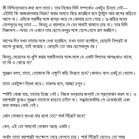
কী নিশ্চিন্তভাবে কথা বলে তাতা। তার নিজের দিদি সম্পর্কেও একটুও চিন্তা নেই—
এইটাই কি আজকালকার নিয়ম? বাবার অমতে বিয়ে করেছিল বলে টুলটুল আর বাপের বাড়িতে
আসে না। এদিকে স্বামীর সঙ্গে ঝগড়া করে সে কোথায় চলে গেছে। দু-বাড়ির মধ্যে
যোগসূত্র শুধু তাতা — কিন্তু এ ব্যাপারে সে যেন মাথাই ঘামাতে চায় না। তার দিদি
নিরুদ্দেশ—অথচ সে এখানে তার ছেলে-বন্ধুর সঙ্গে হেসে-হেসে গল্প করছিল।
আগের দিন যখন তাতার সঙ্গে দেখা হয়েছিল, তখন তাতা বলেছিল, ছোড়দি নিশ্চয়ই যা
ভালো বুঝেছে, তাই করেছে। ছোড়দি তো আর ছেলেমানুষ নয়।
কিন্তু মেয়েদের যা-খুশি করার স্বাধীনতার সঙ্গে-সঙ্গে যে একটা বিপদের আশঙ্কাও থাকে,
তা কি ও বোঝে না?
সুরঞ্জন বলল, তাতা, তোমাকে কি এক্ষুণি বাড়ি ফিরতে হবে? কোথাও বসে একটু চা খেতাম।
তাতা একটুক্ষণ দ্বিধা করে। তারপর বলে, আচ্ছা চলুন।
স্পষ্টই বোঝা যায়, তাতার ইচ্ছে নেই। নিছক ভদ্রতার জন্যই সে প্রত্যাখান করল না। এ
ব্যাপারটা বুঝেও সুরঞ্জন তাতাকে ছাড়তে চাইল না। সন্ধ্যাবেলাটায় সে একেবারেই একা
কথা বলারও কেউ নেই।
কোন দোকানে যাওয়া যায় বলো তো? পার্ক স্ট্রিটে যাবে?
কেন, এই তো সামনেই দোকান আছে একটা।
অর্থাৎ তাতা ব্যাপারটা সংক্ষেপে সেরে ফেলতে চায়। পার্ক স্ট্রিটে যেতেও তো সময়