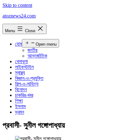
Skip to content
atoznews24.com
Menu
Close
হোম
Open menu
জাতীয়
আন্তর্জাতিক
খেলাধুলা
লাইফস্টাইল
স্বাস্থ্য
বিজ্ঞান-ও-প্রযুক্তি
শিল্প-ও-সাহিত্য
বিনোদন
চাকরির-খবর
শিক্ষা
ইসলাম
ভ্রমন
প্রবাসী- সুনীল গঙ্গোপাধ্যায়