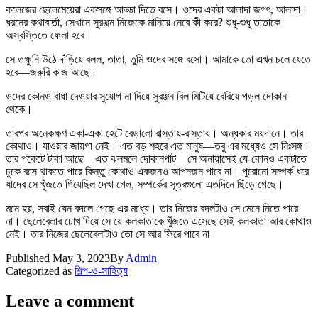
কলেজের ছেলেমেয়েরা একসঙ্গে আড্ডা দিতে বসে। ওদের একটা আলাদা জগৎ, আলাদা।
ধরনের কথাবার্তা, সেখানে সুরঞ্জন নিজেকে মানিয়ে নেবে কী করে? শুধু-শুধু তাতাকে
অস্বস্তিতে ফেলা হবে।
সে তক্ষুনি উঠে দাঁড়িয়ে বলল, তাতা, তুমি ওদের সঙ্গে বসো। আমাকে তো এখন চলে যেতে
হবে—জরুরি কাজ আছে।
ওদের কোনও বাধা দেওয়ার সুযোগ না দিয়ে সুরঞ্জন বিল মিটিয়ে বেরিয়ে পড়ল দোকান
থেকে।
তারপর অনেকক্ষণ একা-একা হেটে বেড়ালো রাস্তায়-রাস্তায়। অন্ধকার ময়দানে। তার
কোথাও। যাওয়ার জায়গা নেই। এত বড় শহরে এত মানুষ—তবু এর মধ্যেও সে নিঃসঙ্গ।
তার পকেটে টাকা আছে—এত ঝলমলে দোকানপাট—সে অনায়াসেই যে-কোনও একটাতে
ঢুকে বসে থাকতে পারে কিন্তু কোথাও একজনও আপনজন পাবে না। পুরোনো সম্পর্ক ধরে
যাদের সে খুঁজতে গিয়েছিল দেখা গেল, সম্পর্কের সূত্রগুলো এতদিনে ছিঁড়ে গেছে।
মনে হয়, সবাই যেন বদলে গেছে এর মধ্যে। তার নিজের বদলটাও সে মেনে নিতে পারে
না। ছেলেবেলার চোখ দিয়ে সে যে কলকাতাকে খুঁজতে এসেছে সেই কলকাতা আর কোথাও
নেই। তার নিজের ছেলেবেলাটাও তো সে আর ফিরে পাবে না।
Published
May 3, 2023
By
Admin
Categorized as
শিল্প-ও-সাহিত্য
Leave a comment