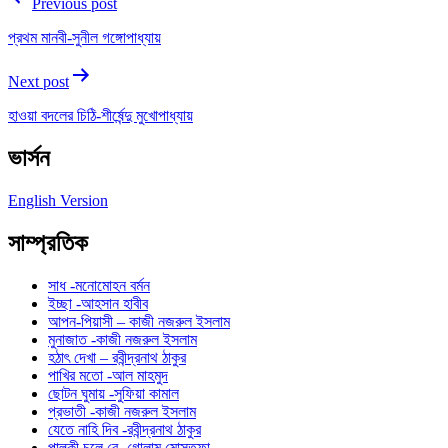
Previous post
প্রথম মানবী-সুনীল গঙ্গোপাধ্যায়
Next post
হাওয়া বদলের চিঠি-শীর্ষেন্দু মুখোপাধ্যায়
ভার্সন
English Version
সাম্প্রতিক
সাধ -মনোমোহন বর্মন
ইচ্ছা -আহসান হাবীব
আপন-পিয়াসী – কাজী নজরুল ইসলাম
মুনাজাত -কাজী নজরুল ইসলাম
হঠাৎ দেখা – রবীন্দ্রনাথ ঠাকুর
পাখির মতো -আল মাহমুদ
ছোটন ঘুমায় -সুফিয়া কামাল
প্রভাতী -কাজী নজরুল ইসলাম
যেতে নাহি দিব -রবীন্দ্রনাথ ঠাকুর
পাল্কী চলে রে -গোলাম মোস্তফা