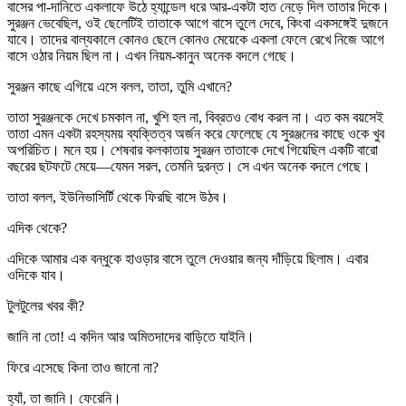
বাসের পা-দানিতে একলাফে উঠে হ্যান্ডেল ধরে আর-একটা হাত নেড়ে দিল তাতার দিকে।
সুরঞ্জন ভেবেছিল, ওই ছেলেটিই তাতাকে আগে বাসে তুলে দেবে, কিংবা একসঙ্গেই দুজনে
যাবে। তাদের বাল্যকালে কোনও ছেলে কোনও মেয়েকে একলা ফেলে রেখে নিজে আগে
বাসে ওঠার নিয়ম ছিল না। এখন নিয়ম-কানুন অনেক বদলে গেছে।
সুরঞ্জন কাছে এগিয়ে এসে বলল, তাতা, তুমি এখানে?
তাতা সুরঞ্জনকে দেখে চমকাল না, খুশি হল না, বিব্রতও বোধ করল না। এত কম বয়সেই
তাতা এমন একটা রহস্যময় ব্যক্তিত্ব অর্জন করে ফেলেছে যে সুরঞ্জনের কাছে ওকে খুব
অপরিচিত। মনে হয়। শেষবার কলকাতায় সুরঞ্জন তাতাকে দেখে গিয়েছিল একটি বারো
বছরের ছটফটে মেয়ে—যেমন সরল, তেমনি দুরন্ত। সে এখন অনেক বদলে গেছে।
তাতা বলল, ইউনিভাসির্টি থেকে ফিরছি বাসে উঠব।
এদিক থেকে?
এদিকে আমার এক বন্ধুকে হাওড়ার বাসে তুলে দেওয়ার জন্য দাঁড়িয়ে ছিলাম। এবার
ওদিকে যাব।
টুলটুলের খবর কী?
জানি না তো! এ কদিন আর অমিতদাদের বাড়িতে যাইনি।
ফিরে এসেছে কিনা তাও জানো না?
হ্যাঁ, তা জানি। ফেরেনি।