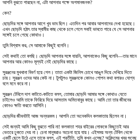
আপনি বুঝতে পারছেন না, এটা আপনার পক্ষে অপমানজনক?
কেন?
ছোড়দির সঙ্গে আপনার আগে খুব ভাব ছিল। এতদিন পর আবার আপনাদের দেখা হয়েছে।
এখন ছোড়দি হঠাৎ তার স্বামীর কাছ থেকে চলে গেলে সবাই ভাবতে পারে যে সে আপনার
সঙ্গেই চলে গেছে কোথাও।
তুমি বিশ্বাস কর, সে আমাকে কিছুই বলেনি।
সেই কথাই তো বলছি। ছোড়দি আপনার সঙ্গে যায়নি, আপনাকেও কিছু বলেনি—তার মানে
আপনার আর কোনও মূল্যই নেই ছোড়দির কাছে।
সুরঞ্জনের মুখখানা বিবর্ণ হয়ে গেল। তাতা একটা জিনিস চোখে আঙুল দিয়ে দেখিয়ে দিতে
চায়। সুরঞ্জন ওদের আর কেউ না। টুলটুলও সুরঞ্জনকে কোনও গোপন কথা বলারও যোগ্য
বলে মনে করে না।
সুরঞ্জন টেবিলে দাগ কাটতে-কাটতে বলল, তোমার ছোড়দি আমার সঙ্গে কোথাও যেতে
চাইলেও আমি তাকে ফিরিয়ে দিয়ে আসতাম অমিতবাবুর কাছে। আমি তো তার জীবনের
কোনও ক্ষতি করতে আসিনি।
ছোড়দির জীবনটাই আজ অন্যরকম। আপনি তো অনেকদিন কলকাতায় ছিলেন না।
সেই জন্যই আমি কিছু বুঝতে পারি না! কলকাতা শহর বাইরের লোককে কিছুতেই আর
ভেতরে ঢুকতে দেয় না। চেনা মানুষরাও অচেনা হয়ে যায়। এইসময় অন্য টেবিল থেকে
একটি ছেলে উঠে এসে তাকে বলল, এই প্রতীতি, তুমি কখন এসেছ? অরিন্দমের খবর শুনেছ