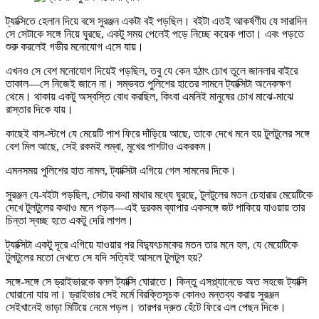
ট্যাক্সিতে হেলান দিয়ে বসে সুরঞ্জন একটা বই পড়ছিল। বইটা এতই আকর্ষণীয় যে সারাদিন
সে সেটাকে সঙ্গে নিয়ে ঘুরছে, একটু সময় পেলেই পড়ে নিচ্ছে কয়েক পাতা। এবং পড়তে
শুরু করলেই গভীর মনোযোগ এসে যায়।
এখনও সে বেশ মনোযোগ দিয়েই পড়ছিল, তবু যে কেন হঠাৎ চোখ তুলে জানলার বাইরে
তাকাল—সে নিজেই জানে না। সম্ভবত পুলিশের হাতের সামনে ট্যাক্সিটা অনেকক্ষণ
থেমে। থাকায় একটু অস্বস্তি বোধ করছিল, কিংবা এমনিই মানুষের চোখ মাঝে-মাঝে
রাস্তার দিকে যায়।
কাছেই বাস-স্টপে যে মেয়েটি পাশ ফিরে দাঁড়িয়ে আছে, তাকে দেখে মনে হয় টুলটুলের সঙ্গে
বেশ মিল আছে, সেই রকমই লম্বা, মুখের পাশটাও একরকম।
এমনসময় পুলিশের হাত নামল, ট্যাক্সিটা এগিয়ে গেল সামনের দিকে।
সুরঞ্জন যে-বইটা পড়ছিল, সেটার কথা মাথার মধ্যে ঘুরছে, টুলটুলের মতন চেহারার মেয়েটিকে
দেখে টুলটুলের কথাও মনে পড়ল—এই দুরকম ব্যাপার একসঙ্গে জট পাকিয়ে যাওয়ায় তার
চিন্তা স্বচ্ছ হতে একটু দেরি লাগল।
ট্যাক্সিটা একটু দূরে এগিয়ে যাওয়ার পর বিদ্যুৎচমকের মতন তার মনে হল, যে মেয়েটিকে
টুলটুলের মতো দেখতে সে যদি সত্যিই আসলে টুলটুল হয়?
সঙ্গে-সঙ্গে সে ড্রাইভারকে বলল ট্যাক্সি ঘোরাতে। কিন্তু এসপ্ল্যানেডে অত সহজে ট্যাক্সি
ঘোরানো যায় না। ড্রাইভার সেই মর্মে বিরক্তিসূচক কোনও মন্তব্য করায় সুরঞ্জন
সেইখানেই ভাড়া মিটিয়ে নেমে পড়ল। তারপর দ্রুত হেঁটে ফিরে এল পেছন দিকে।