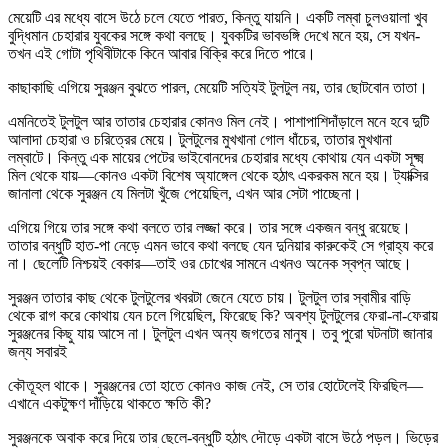
মেয়েটি এর মধ্যে বাসে উঠে চলে যেতে পারত, কিন্তু যায়নি। একটি লম্বা চুলওয়ালা খুব
বুদ্ধিমান চেহারার যুবকের সঙ্গে কথা বলছে। যুবকটির ভাবভঙ্গি দেখে মনে হয়, সে যখন-
তখন এই গোটা পৃথিবীটাকে কিনে আবার বিক্রি করে দিতে পারে।
কাছাকাছি এগিয়ে সুরঞ্জন বুঝতে পারল, মেয়েটি সত্যিই টুলটুল নয়, তার ছোটবোন তাতা।
এমনিতেই টুলটুল আর তাতার চেহারার কোনও মিল নেই। পাশাপাশিদাঁড়ালে মনে হবে দুটি
আলাদা চেহারা ও চরিত্রের মেয়ে। টুলটুলের মুখখানা গোল ধাঁচের, তাতার মুখখানা
লম্বাটে। কিন্তু এক মায়ের পেটের ভাইবোনদের চেহারার মধ্যে কোথায় যেন একটা সূক্ষ্ম
মিল থেকে যায়—কোনও একটা বিশেষ অ্যাঙ্গেল থেকে হঠাৎ একরকম মনে হয়। ট্যাক্সির
জানালা থেকে সুরঞ্জন যে মিলটা খুঁজে পেয়েছিল, এখন আর সেটা পাচ্ছেনা।
এগিয়ে গিয়ে তার সঙ্গে কথা বলতে তার লজ্জা করে। তার সঙ্গে একজন বন্ধু রয়েছে।
তাতার বন্ধুটি হাত-পা নেড়ে এমন ভাবে কথা বলছে যেন দুনিয়ার কারুকেই সে গ্রাহ্য করে
না। ছেলেটি নিশ্চয়ই বেকার—তাই ওর চোখের সামনে এখনও অনেক স্বপ্ন আছে।
সুরঞ্জন তাতার কাছ থেকে টুলটুলের খবরটা জেনে যেতে চায়। টুলটুল তার স্বামীর বাড়ি
থেকে রাগ করে কোথায় যেন চলে গিয়েছিল, ফিরেছে কি? অবশ্য টুলটুলের ফেরা-না-ফেরায়
সুরঞ্জনের কিছু যায় আসে না। টুলটুল এখন অন্য জগতের মানুষ। তবু পুরো ঘটনাটা জানার
জন্য সবারই
কৌতূহল থাকে। সুরঞ্জনের তো হাতে কোনও কাজ নেই, সে তার হোটেলেই ফিরছিল—
এখানে একটুক্ষণ দাঁড়িয়ে থাকতে ক্ষতি কী?
সুরঞ্জনকে অবাক করে দিয়ে তার ছেলে-বন্ধুটি হঠাৎ দৌড়ে একটা বাসে উঠে পড়ল। ভিড়ের