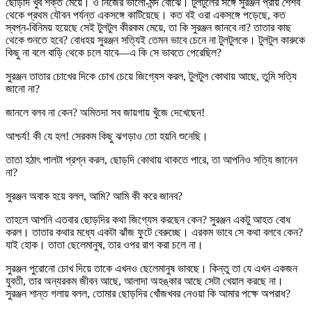
ছোড়দি খুব শক্ত মেয়ে। ও নিজের ভালো-মন্দ বোঝে। টুলটুলের সঙ্গে সুরঞ্জন প্রায় শৈশব
থেকে প্রথম যৌবন পর্যন্ত একসঙ্গে কাটিয়েছে। কত বই ওরা একসঙ্গে পড়েছে, কত
স্বপ্ন-বিনিময় হয়েছে সেই টুলটুল কীরকম মেয়ে, তা কি সুরঞ্জন জানবে না? তাতার কাছ
থেকে শুনতে হবে? বোধহয় সুরঞ্জন সত্যিই তেমন ভাবে চেনে না টুলটুলকে। টুলটুল কারুকে
কিছু না বলে বাড়ি থেকে চলে যাবে—এ কি সে ভাবতে পেরেছিল?
সুরঞ্জন তাতার চোখের দিকে চোখ চেয়ে জিগ্যেস করল, টুলটুল কোথায় আছে, তুমি সত্যি
জানো না?
জানলে বলব না কেন? অমিতদা সব জায়গায় খুঁজে দেখেছেন!
আশ্চর্য! কী যে হল! সেরকম কিছু ঝগড়াও তো হয়নি শুনেছি।
তাতা হঠাৎ পালটা প্রশ্ন করল, ছোড়দি কোথায় থাকতে পারে, তা আপনিও সত্যি জানেন
না?
সুরঞ্জন অবাক হয়ে বলল, আমি? আমি কী করে জানব?
তাহলে আপনি এতবার ছোড়দির কথা জিগ্যেস করছেন কেন? সুরঞ্জন একটু আহত বোধ
করল। তাতার কথার মধ্যে একটা ঝাঁজ ফুটে বেরুচ্ছে। এরকম ভাবে সে কথা বলবে কেন?
যাই হোক। তাতা ছেলেমানুষ, তার ওপর রাগ করা চলে না।
সুরঞ্জন পুরোনো চোখ দিয়ে তাকে এখনও ছেলেমানুষ ভাবছে। কিন্তু তা যে এখন একজন
যুবতী, তার অন্যরকম জীবন আছে, আলাদা অহঙ্কার আছে সেটা খেয়াল করছে না।
সুরঞ্জন শান্ত গলায় বলল, তোমার ছোড়দির খোঁজখবর নেওয়া কি আমার পক্ষে অপরাধ?