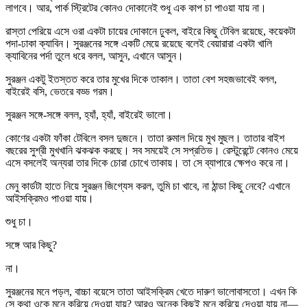
লাগবে। আর, পার্ক স্ট্রিটের কোনও দোকানেই শুধু এক কাপ চা পাওয়া যায় না।
রাস্তা পেরিয়ে এসে ওরা একটা চায়ের দোকানে ঢুকল, বাইরে কিছু টেবিল রয়েছে, কয়েকটা
পদা-ঢাকা ক্যাবিন। সুরঞ্জনের সঙ্গে একটি মেয়ে রয়েছে বলেই বেয়ারারা একটা খালি
ক্যাবিনের পর্দা তুলে ধরে বলল, আসুন, এখানে আসুন।
সুরঞ্জন একটু ইতস্তত করে তার মুখের দিকে তাকাল। তাতা বেশ সহজভাবেই বলল,
বাইরেই বসি, ভেতরে বড্ড গরম।
সুরঞ্জন সঙ্গে-সঙ্গে বলল, হ্যাঁ, হ্যাঁ, বাইরেই ভালো।
কোণের একটা ফাঁকা টেবিলে বসল দুজনে। তাতা রুমাল দিয়ে মুখ মুছল। তাতার বাইশ
বছরের সুশ্রী মুখখানি ঝকঝক করছে। সব সময়েই সে সপ্রতিভ। রেস্টুরেন্টে কোনও মেয়ে
এসে বসলেই অন্যরা তার দিকে চোরা চোখে তাকায়। তা সে ব্যাপারে ক্ষেপও করে না।
মেনু কার্ডটা হাতে নিয়ে সুরঞ্জন জিগ্যেস করল, তুমি চা খাবে, না ঠান্ডা কিছু নেবে? এখানে
আইসক্রিমও পাওয়া যায়।
শুধু চা।
সঙ্গে আর কিছু?
না।
সুরঞ্জনের মনে পড়ল, বাচ্চা বয়েসে তাতা আইসক্রিম খেতে দারুণ ভালোবাসতো। এখন কি
সে কথা ওকে মনে করিয়ে দেওয়া যায়? আরও অনেক কিছুই মনে করিয়ে দেওয়া যায় না—