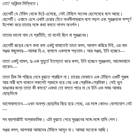
তো? অরিন্দম দিল্লিতে।
ছেলেটি যে টেবিল থেকে উঠে এসেছে, সেই টেবিলে অনেক ছেলেমেয়ে বসে আছে।
ছেলেটি। এখানে এসে একটা চেয়ার টেনে অবলীলাক্রমে বসে পড়ল এবং সুরঞ্জনকে সম্পূর্ণ
উপেক্ষা করে তাতার সঙ্গে কথা বলতে লাগল অনর্গল।
তাতার ভালো নাম যে প্রতীতি, তা মনেই ছিল না সুরঞ্জনের।
ছেলেটি ঝড়ের বেগে কথা বলা একটু থামাতেই তাতা বলল, আলাপ করিয়ে দিই, এর নাম
সঞ্জয় মজুমদার—আমরা বি.এ. ক্লাসে একসঙ্গে পড়তাম। আর সঞ্জয়, ইনি হচ্ছেন—
তাতা একটু থামল, দু-এক মুহূর্তে ইতস্তত করে বলল, ইনি হচ্ছেন সুরঞ্জনদা, আমেদাবাদে
থাকেন—
তাতা ঠিক কি পরিচয় দেবে বুঝতে পারছিল না। চায়ের দোকানে এক টেবিলে একটি পুরুষ
আর নারী বসে থাকলে সকলেই প্রথমে ধরে নেয় ওরা প্রেমিক-প্রেমিকা। সেই ভুল
ভাঙাবার জন্য তাতা কী বলবে? একথা তো বলতে পারে না যে ইনি এক সময় আমার
ছোড়দিকে
ভালোবাসতেন—এখন অবশ্য ছোড়দির বিয়ে হয়ে গেছে, এর সঙ্গে কোনও যোগাযোগ নেই
—
সব ব্যাপারটাই অস্বাভাবিক। এটা বুঝতে পেরে সুরঞ্জনের সঙ্গে-সঙ্গে হাসি পেল।
সঞ্জয় বলল, আপনারা আমাদের টেবিলে আসুন না। আমরা অনেকে আছি।