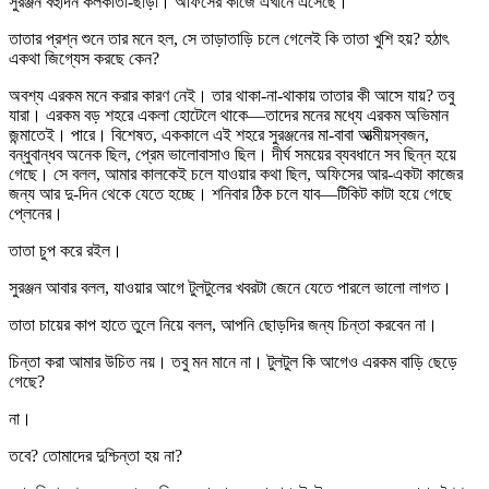
সুরঞ্জন বহুদিন কলকাতা-ছাড়া। অফিসের কাজে এখানে এসেছে।
তাতার প্রশ্ন শুনে তার মনে হল, সে তাড়াতাড়ি চলে গেলেই কি তাতা খুশি হয়? হঠাৎ
একথা জিগ্যেস করছে কেন?
অবশ্য এরকম মনে করার কারণ নেই। তার থাকা-না-থাকায় তাতার কী আসে যায়? তবু
যারা। এরকম বড় শহরে একলা হোটেলে থাকে—তাদের মনের মধ্যে এরকম অভিমান
জন্মাতেই। পারে। বিশেষত, এককালে এই শহরে সুরঞ্জনের মা-বাবা আত্মীয়স্বজন,
বন্ধুবান্ধব অনেক ছিল, প্রেম ভালোবাসাও ছিল। দীর্ঘ সময়ের ব্যবধানে সব ছিন্ন হয়ে
গেছে। সে বলল, আমার কালকেই চলে যাওয়ার কথা ছিল, অফিসের আর-একটা কাজের
জন্য আর দু-দিন থেকে যেতে হচ্ছে। শনিবার ঠিক চলে যাব—টিকিট কাটা হয়ে গেছে
প্লেনের।
তাতা চুপ করে রইল।
সুরঞ্জন আবার বলল, যাওয়ার আগে টুলটুলের খবরটা জেনে যেতে পারলে ভালো লাগত।
তাতা চায়ের কাপ হাতে তুলে নিয়ে বলল, আপনি ছোড়দির জন্য চিন্তা করবেন না।
চিন্তা করা আমার উচিত নয়। তবু মন মানে না। টুলটুল কি আগেও এরকম বাড়ি ছেড়ে
গেছে?
না।
তবে? তোমাদের দুশ্চিন্তা হয় না?